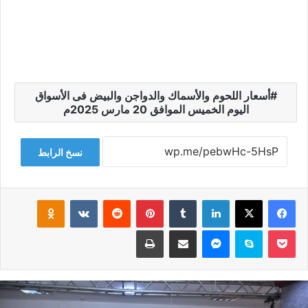
أسعار اللحوم والأسماك والدواجن والبيض فى الأسواق
اليوم الخميس الموافق 20 مارس 2025م
نسخ الرابط
فيسبوك
‫X
لينكدإن
‏Tumblr
بينتيريست
‏Reddit
‏VKontakte
Odnoklassniki
‫Pocket
سكايب
ماسنجر
مشاركة عبر البريد
طباعة