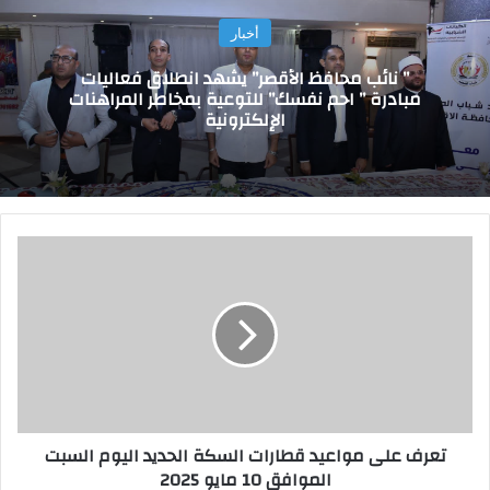
أخبار
” نائب محافظ الأقصر” يشهد انطلاق فعاليات
مبادرة ” احم نفسك” للتوعية بمخاطر المراهنات
الإلكترونية
ت
ع
ر
ف
ع
ل
ى
م
و
تعرف على مواعيد قطارات السكة الحديد اليوم السبت
ا
الموافق 10 مايو 2025
ع