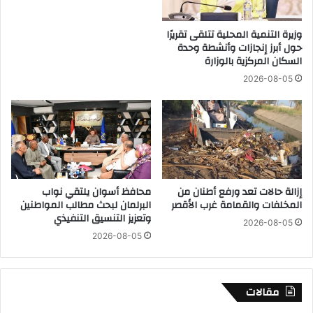
ي
ى
و
ا
م
وزيرة التنمية المحلية تتلقى تقريرًا
ل
حول أبرز إنجازات وأنشطة وحدة
ا
أ
السكان المركزية بالوزارة
ل
س
س
و
2026-08-05
ب
ا
ت
ق
ا
ا
ل
ل
م
ي
و
و
ا
م
إزالة حالات تعد ورفع أطنان من
محافظ أسوان يلتقي نواب
ف
ا
المخلفات والقمامة غرب الأقصر
البرلمان لبحث مطالب المواطنين
ق
ل
وتعزيز التنسيق التنفيذي
1
2026-08-05
س
2026-08-05
0
ب
م
ت
ا
ا
ي
ل
مقالات
و
م
2
و