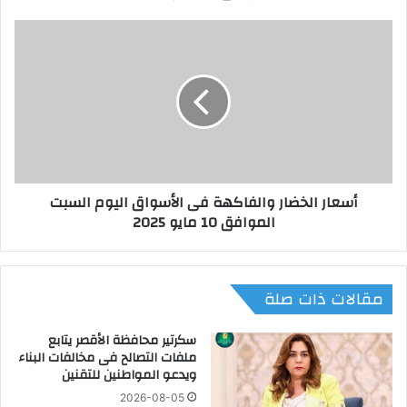
ي
د
أ
ق
س
ط
ع
ا
ا
ر
ر
ا
ا
ت
ل
ا
خ
ل
ض
أسعار الخضار والفاكهة فى الأسواق اليوم السبت
س
ا
الموافق 10 مايو 2025
ك
ر
ة
و
ا
ا
ل
ل
مقالات ذات صلة
ح
ف
د
ا
ي
ك
سكرتير محافظة الأقصر يتابع
د
ه
ملفات التصالح فى مخالفات البناء
ا
ويدعو المواطنين للتقنين
ة
ل
ف
2026-08-05