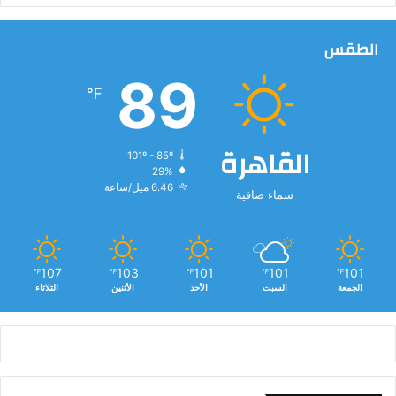
الطقس
89
℉
القاهرة
101º - 85º
29%
6.46 ميل/ساعة
سماء صافية
107
103
101
101
101
℉
℉
℉
℉
℉
الجمعة
السبت
الأحد
الأثنين
الثلاثاء