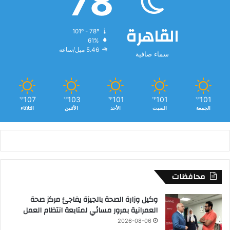
78
القاهرة
101º - 78º
61%
5.46 ميل/ساعة
سماء صافية
107
103
101
101
101
℉
℉
℉
℉
℉
الجمعة
السبت
الأحد
الأثنين
الثلاثاء
محافظات
وكيل وزارة الصحة بالجيزة يفاجئ مركز صحة
العمرانية بمرور مسائي لمتابعة انتظام العمل
2026-08-06