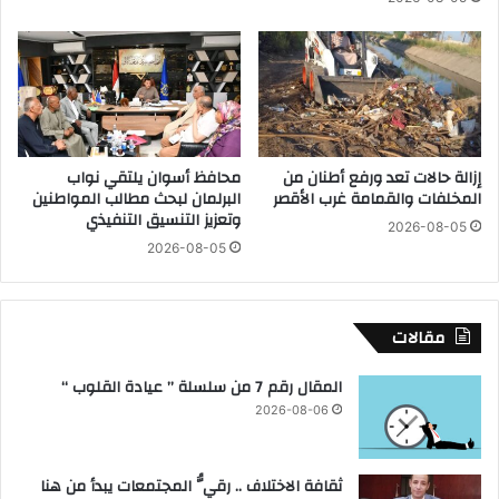
د
ت
ا
ا
ر
ل
ة
ل
غ
ق
ر
ا
ب
ء
إزالة حالات تعد ورفع أطنان من
محافظ أسوان يلتقي نواب
ش
ا
المخلفات والقمامة غرب الأقصر
البرلمان لبحث مطالب المواطنين
ب
ل
وتعزيز التنسيق التنفيذي
ر
2026-08-05
خ
2026-08-05
ا
ت
ا
ا
ل
م
خ
ي
مقالات
ي
ا
م
ل
المقال رقم 7 من سلسلة ” عيادة القلوب “
ة
ق
2026-08-06
ب
م
ا
ي
ل
ل
ثقافة الاختلاف .. رقيُّ المجتمعات يبدأ من هنا
ق
م