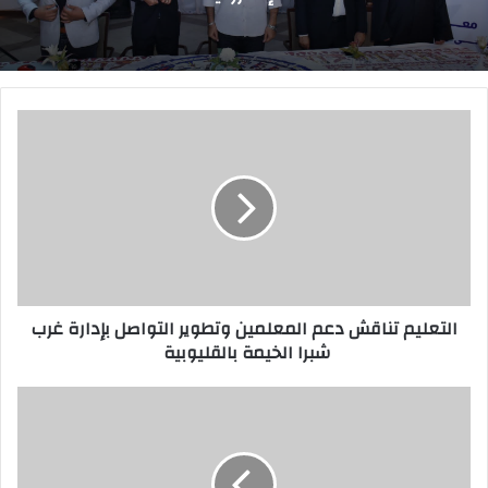
ا
ل
ت
ع
ل
ي
م
ت
ن
التعليم تناقش دعم المعلمين وتطوير التواصل بإدارة غرب
ا
شبرا الخيمة بالقليوبية
ق
ش
د
ج
ع
ا
م
م
ا
ع
ل