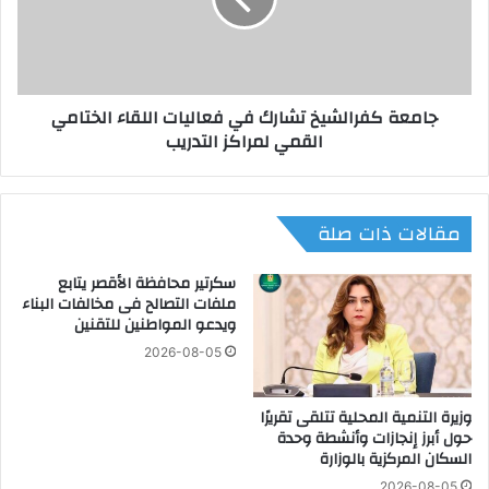
ة
م
ك
ع
ف
ل
ر
م
ا
جامعة كفرالشيخ تشارك في فعاليات اللقاء الختامي
ي
ل
القمي لمراكز التدريب
ن
ش
و
ي
ت
خ
ط
ت
مقالات ذات صلة
و
ش
ي
ا
ر
ر
سكرتير محافظة الأقصر يتابع
ا
ك
ملفات التصالح فى مخالفات البناء
ل
ويدعو المواطنين للتقنين
ف
ت
ي
2026-08-05
و
ف
ا
ع
ص
وزيرة التنمية المحلية تتلقى تقريرًا
ا
حول أبرز إنجازات وأنشطة وحدة
ل
ل
السكان المركزية بالوزارة
ب
ي
إ
ا
2026-08-05