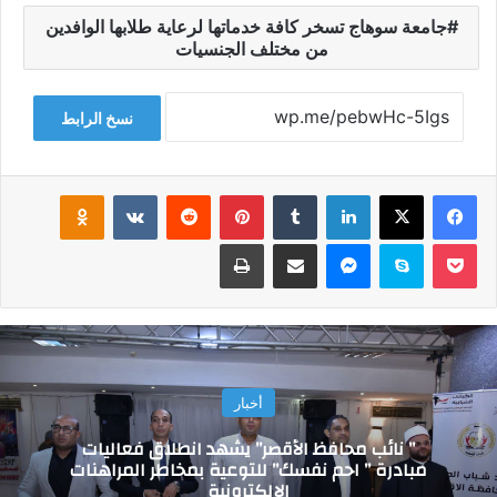
جامعة سوهاج تسخر كافة خدماتها لرعاية طلابها الوافدين
من مختلف الجنسيات
نسخ الرابط
فيسبوك
‫X
لينكدإن
‏Tumblr
بينتيريست
‏Reddit
‏VKontakte
Odnoklassniki
‫Pocket
سكايب
ماسنجر
مشاركة عبر البريد
طباعة
أخبار
” نائب محافظ الأقصر” يشهد انطلاق فعاليات
مبادرة ” احم نفسك” للتوعية بمخاطر المراهنات
الإلكترونية