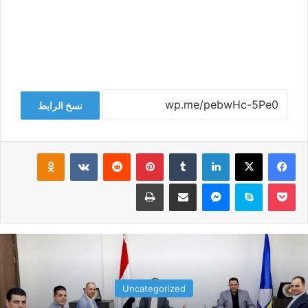
نسخ الرابط
فيسبوك
‫X
لينكدإن
‏Tumblr
بينتيريست
‏Reddit
‏VKontakte
Odnoklassniki
‫Pocket
سكايب
ماسنجر
مشاركة عبر البريد
طباعة
Uncategorized