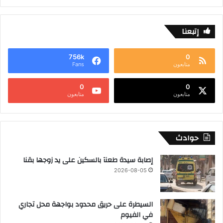
إتبعنا
756k
0
متابعون
Fans
0
0
متابعون
متابعون
حوادث
إصابة سيدة طعنآ بالسكين على يد زوجها بقنا
2026-08-05
السيطرة على حريق محدود بواجهة محل تجاري
في الفيوم