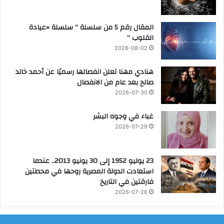
ا
ر
و
أ
المقال رقم 5 من سلسلة ” سلسلة «عيادة
ي
س
القلوب “
ا
2026-08-02
ل
س
هنادي مهنا تعلن انفصالها رسميًا عن أحمد خالد
ن
صالح بعد عام من الانفصال
ة
ا
2026-07-30
ل
ه
غباء في وجوه البشر
ج
2026-07-29
ر
ي
ة
23 يوليو 1952 إلى 30 يونيو 2013.. عندما
استعادت الدولة المصرية روحها في محطتين
فارقتين في التاريخ
2026-07-26