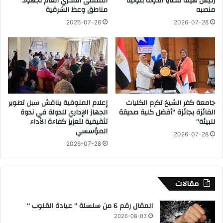
رئيس هيئة قضايا الدولة بتوليه
الملتقى الفكري العام لجهود
منصبه
مناطق وعظ الشرقية
ر
ر
ئ
ئ
2026-07-28
2026-07-28
ا
ي
ل
س
ر
ا
ا
ل
ح
س
ل
ي
م
س
جامعة كفر الشيخ تكرم الكليات
إعلام المنوفية يناقش سبل تطوير
ح
ي
الفائزة بجائزة “أفضل كلية صديقة
الجهاز الإداري للدولة في ندوة
م
ب
للبيئة”
تثقيفية لتعزيز كفاءة الأداء
د
م
المؤسسي
2026-07-28
ص
ن
2026-07-28
د
ا
ي
س
ق
ب
ا
ة
مقالات
ل
ح
م
ل
المقال رقم 6 من سلسلة ” عيادة القلوب “
ن
و
2026-08-03
ش
ل