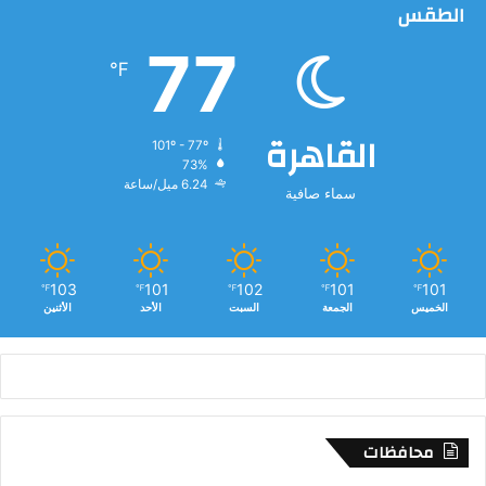
الطقس
77
℉
القاهرة
101º - 77º
73%
6.24 ميل/ساعة
سماء صافية
103
101
102
101
101
℉
℉
℉
℉
℉
الخميس
الجمعة
السبت
الأحد
الأثنين
محافظات