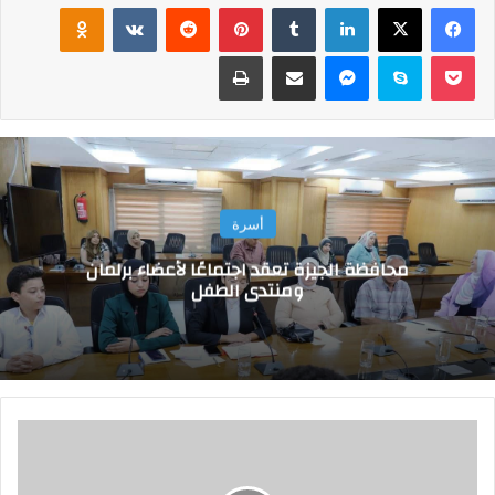
فيسبوك
‫X
لينكدإن
‏Tumblr
بينتيريست
‏Reddit
‏VKontakte
Odnoklassniki
‫Pocket
سكايب
ماسنجر
مشاركة عبر البريد
طباعة
أسرة
محافظة الجيزة تعقد اجتماعًا لأعضاء برلمان
ومنتدى الطفل
ت
م
و