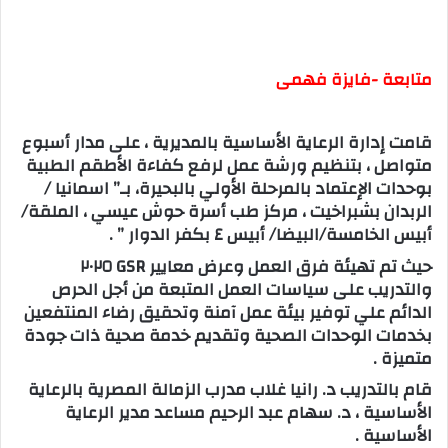
متابعة -فايزة فهمى
قامت إدارة الرعاية الأساسية بالمديرية ، على مدار أسبوع
متواصل ، بتنظيم ورشة عمل لرفع كفاءة الأطقم الطبية
بوحدات الإعتماد بالمرحلة الأولي بالبحيرة، بـ” اسمانيا /
الربدان بشبراخيت ، مركز طب أسرة حوش عيسي ، الملقة/
أبيس الخامسة/البيضا/ أبيس ٤ بكفر الدوار ” .
حيث تم تهيئة فرق العمل وعرض معايير GSR ٢٠٢٥
والتدريب على سياسات العمل المتبعة من أجل الحرص
الدائم علي توفير بيئة عمل آمنة وتحقيق رضاء المنتفعين
بخدمات الوحدات الصحية وتقديم خدمة صحية ذات جودة
متميزة .
قام بالتدريب د. رانيا غلاب مدرب الزمالة المصرية بالرعاية
الأساسية ، د. سهام عبد الرحيم مساعد مدير الرعاية
الأساسية .