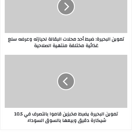
ي
ن
ا
ل
ب
ح
تموين البحيرة: ضبط أحد محلات البقالة لحيازته وعرضه سلع
ي
غذائية مختلفة منتهية الصلاحية
ر
ة
:
ت
ض
م
ب
و
ط
ي
أ
ن
ح
ا
د
ل
م
ب
ح
ح
تموين البحيرة يضبط مخبزين قاموا بالتصرف في 10.5
ل
ي
شيكارة دقيق وبيعها بالسوق السوداء
ا
ر
ت
ة
ا
ي