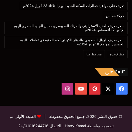
تعرف على مواعيد قطارات السكة الحديد اليوم الثلاثاء 23 أبريل 2024م
حركة حماس
سعر صرف الجنيه الاسترليني والفرنك السويسرى مقابل الجنيه المصري اليوم
الإثنين 12 أغسطس 2024م
سعر صرف الريال السعودي والدينار الكويتى أمام الجنيه فى تعاملات اليوم
الخميس الموافق 18يوليو 2024م
قطاع غزة
محافظ قنا
تابعنا علي
‫X
فيسبوك
بينتيريست
‫YouTube
انستقرام
© حقوق النشر 2026، جميع الحقوق محفوظة |
الطبعة الأولى تم
تصميمه بواسطة Hany Kamal
| للإتصال
01016244716/+2