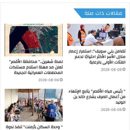
ل
ض
مقالات ذات صلة
ب
ب
ق
ط
ا
م
ل
خ
ة
ب
ل
ز
ح
ي
تضامن بني سويف”: استمرار إعمار
ي
ن
منازل الأسر الأكثر احتياجًا لدعم
ا
لمدة شهرين..” محافظة الأقصر”
ق
الفئات الأولى بالرعاية
تعلن مد مهلة استلام مستندات
ز
ا
2026-08-06
المخططات العمرانية الجديدة
ت
م
ه
و
2026-08-06
و
ا
” رئيس مياه الأقصر” يتابع الإنتهاء
ع
ب
من أعمال الصرف بشارع خالد بن
ر
ا
الوليد
ض
ل
ه
ت
2026-08-06
س
ص
ل
ر
” وحدة السكان بأرمنت” تنفذ ندوة
ع
ف