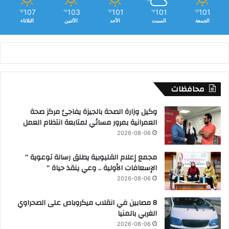
107
103
101
101
101
℉
℉
℉
℉
℉
الجمعة
السبت
الأحد
الأثنين
الثلاثاء
محافظات
وكيل وزارة الصحة بالجيزة يفاجئ مركز صحة
العمرانية بمرور مسائي لمتابعة انتظام العمل
2026-08-06
مجمع إعلام القليوبية يطلق رسالة توعوية ”
الإسعافات الأولية .. وعي ينقذ حياة “
2026-08-06
8 مصابين في انقلاب ميكروباص على الصحراوي
الغربي بالمنيا
2026-08-06