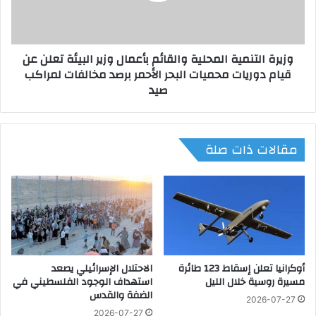
.
ل
و
ت
ع
ن
وزيرة التنمية المحلية والقائم بأعمال وزير البيئة تعلن عن
م
م
قيام دوريات محميات البحر الأحمر برصد مخالفات لمراكب
ا
ي
صيد
د
ة
ا
ا
ل
ل
ن
م
مقالات ذات صلة
ح
ح
ا
ل
س
ي
ي
ة
ح
و
س
ا
م
ل
م
ق
ش
أوكرانيا تعلن إسقاط 123 طائرة
الاحتلال الإسرائيلي يصعد
ا
مسيرة روسية خلال الليل
استهداف الوجود الفلسطيني في
ا
ئ
الضفة والقدس
ر
م
2026-07-27
ك
ب
2026-07-27