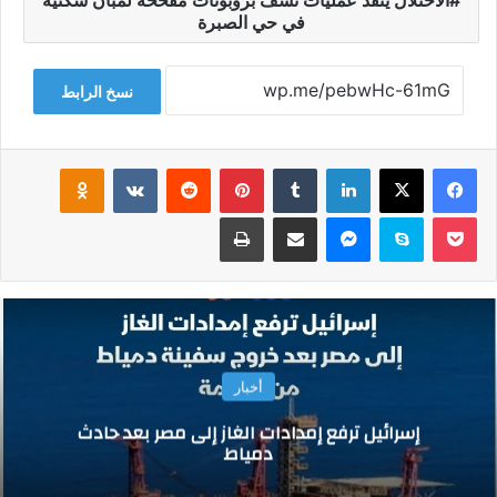
الاحتلال ينفذ عمليات نسف بروبوتات مفخخة لمبان سكنية
في حي الصبرة
نسخ الرابط
فيسبوك
‫X
لينكدإن
‏Tumblr
بينتيريست
‏Reddit
‏VKontakte
Odnoklassniki
‫Pocket
سكايب
ماسنجر
مشاركة عبر البريد
طباعة
أخبار
إسرائيل ترفع إمدادات الغاز إلى مصر بعد حادث
دمياط