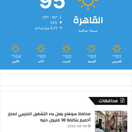
95
ل
أ
القاهرة
101º - 85º
ح
24%
م
8.25 ميل/ساعة
سماء صافية
ر
ب
ر
ص
د
104
101
102
101
101
℉
℉
℉
℉
℉
م
الخميس
الجمعة
السبت
الأحد
الأثنين
خ
ا
ل
ف
ا
ت
محافظات
ل
م
محافظ سوهاج يعلن بدء التشغيل التجريبي لمجزر
ر
أخميم بتكلفة 38 مليون جنيه
ا
2026-08-06
ك