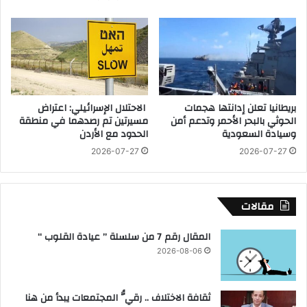
ت
أ
ه
ع
ف
م
ي
ا
ق
ل
م
و
ة
ز
بريطانيا تعلن إدانتها هجمات
الاحتلال الإسرائيلي: اعتراض
ا
ي
الحوثي بالبحر الأحمر وتدعم أمن
مسيرتين تم رصدهما في منطقة
ل
ر
وسيادة السعودية
الحدود مع الأردن
أ
ا
ه
2026-07-27
2026-07-27
ل
ل
ب
ي
ي
و
ئ
مقالات
ا
ة
ل
ت
المقال رقم 7 من سلسلة ” عيادة القلوب “
ز
ع
2026-08-06
م
ل
ا
ن
ل
ع
ثقافة الاختلاف .. رقيُّ المجتمعات يبدأ من هنا
ك
ن