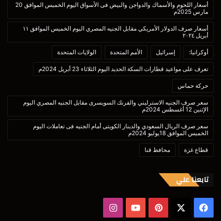
أسعار اللحوم والأسماك والدواجن والبيض فى الأسواق اليوم الخميس الموافق 20
مارس 2025م
أسعار صرف الدولار الأمريكي مقابل الجنيه المصري اليوم الخميس الموافق ١١
أبريل ٢٠٢٤
أوكرانيا:
إسرائيل
الأمم المتحدة
الولايات المتحدة
تعرف على مواعيد قطارات السكة الحديد اليوم الثلاثاء 23 أبريل 2024م
حركة حماس
سعر صرف الجنيه الاسترليني والفرنك السويسرى مقابل الجنيه المصري اليوم
الإثنين 12 أغسطس 2024م
سعر صرف الريال السعودي والدينار الكويتى أمام الجنيه فى تعاملات اليوم
الخميس الموافق 18يوليو 2024م
قطاع غزة
محافظ قنا
تابعنا علي
‫X
فيسبوك
بينتيريست
‫YouTube
انستقرام