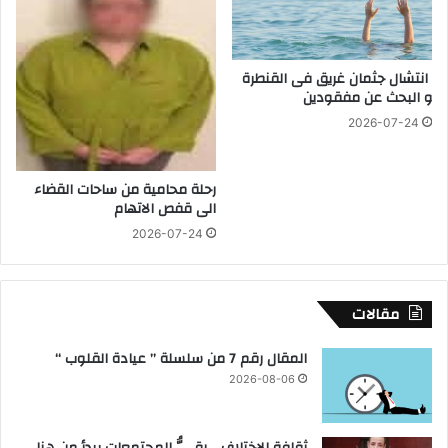
.
ن
.
ظ
ف
م
انتشال جثمان غريق فى القنطرة
ي
و البحث عن مفقودين
ا
1
ل
2026-07-24
0
م
ز
ح
ي
ا
رحلة محامية من ساحات القضاء
ا
الى قفص الاتهام
ف
ر
ظ
ا
2026-07-24
ة
ت
خ
ا
مقالات
ر
ج
المقال رقم 7 من سلسلة ” عيادة القلوب “
ي
ة
2026-08-06
ل
ل
م
ثقافة الاختلاف .. رقيُّ المجتمعات يبدأ من هنا