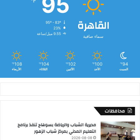
95
℉
القاهرة
95º - 83º
23%
9.55 ميل/ساعة
سماء صافية
108
104
102
100
94
℉
℉
℉
℉
℉
السبت
الأحد
الأثنين
الثلاثاء
الأربعاء
محافظات
مديرية الشباب والرياضة بسوهاج تنفذ برنامج
التعليم المدني بمركز شباب الزهور
2026-08-08