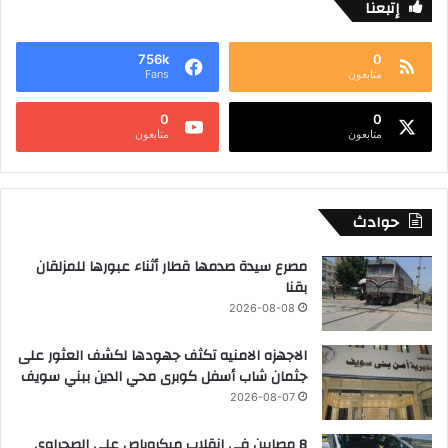
إتبعنا
756k
0
متابعون
Fans
0
0
متابعون
متابعون
حوادث
مصرع سيدة صدمها قطار أثناء عبورها للمزلقان
بقنا
2026-08-08
الاجهزه الامنيه تكثف جهودها لكشف العثور على
جثمان شاب أسفل كوبرى محي الدين ببني سويف
2026-08-07
8 مصابين في انقلاب ميكروباص على الصحراوي