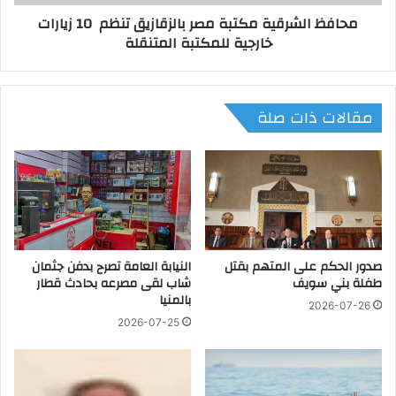
ع
ر
محافظ الشرقية مكتبة مصر بالزقازيق تنظم 10 زيارات
د
ق
خارجية للمكتبة المتنقلة
ا
ي
ت
ة
ع
م
ا
ك
مقالات ذات صلة
ج
ت
ل
ب
ة
ة
ل
م
أ
ص
ر
ر
ا
ب
م
ا
ل
صدور الحكم على المتهم بقتل
النيابة العامة تصرح بدفن جثمان
ل
طفلة بني سويف
شاب لقى مصرعه بحادث قطار
و
ز
بالمنيا
غ
ق
2026-07-26
ا
ا
2026-07-25
ر
ز
م
ي
ا
ق
ت
ت