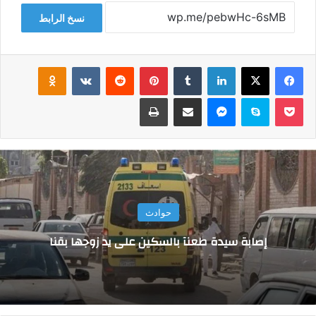
نسخ الرابط
فيسبوك
‫X
لينكدإن
‏Tumblr
بينتيريست
‏Reddit
‏VKontakte
Odnoklassniki
‫Pocket
سكايب
ماسنجر
مشاركة عبر البريد
طباعة
حوادث
إصابة سيدة طعنآ بالسكين على يد زوجها بقنا