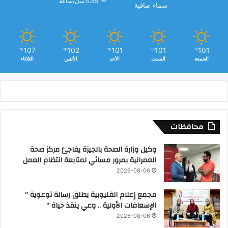
6.85 ميل/ساعة
سماء صافية
107
102
101
101
101
℉
℉
℉
℉
℉
الجمعة
السبت
الأحد
الأثنين
الثلاثاء
محافظات
وكيل وزارة الصحة بالجيزة يفاجئ مركز صحة
العمرانية بمرور مسائي لمتابعة انتظام العمل
2026-08-06
مجمع إعلام القليوبية يطلق رسالة توعوية ”
الإسعافات الأولية .. وعي ينقذ حياة “
2026-08-06