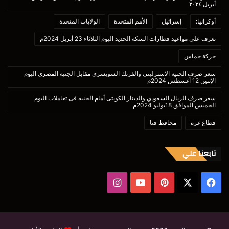
أبريل ٢٠٢٤
أوكرانيا:
إسرائيل
الأمم المتحدة
الولايات المتحدة
تعرف على مواعيد قطارات السكة الحديد اليوم الثلاثاء 23 أبريل 2024م
حركة حماس
سعر صرف الجنيه الاسترليني والفرنك السويسرى مقابل الجنيه المصري اليوم
الإثنين 12 أغسطس 2024م
سعر صرف الريال السعودي والدينار الكويتى أمام الجنيه فى تعاملات اليوم
الخميس الموافق 18يوليو 2024م
قطاع غزة
محافظ قنا
تابعنا علي
‫X
فيسبوك
بينتيريست
‫YouTube
انستقرام