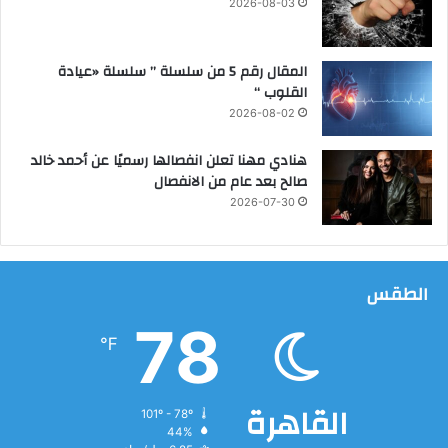
2026-08-03
المقال رقم 5 من سلسلة ” سلسلة «عيادة
القلوب “
2026-08-02
هنادي مهنا تعلن انفصالها رسميًا عن أحمد خالد
صالح بعد عام من الانفصال
2026-07-30
الطقس
78
℉
القاهرة
101º - 78º
44%