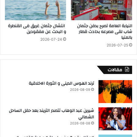
ع
ى
ي
ا
ة
ل
و
ع
النيابة العامة تصرح بدفن جثمان
انتشال جثمان غريق فى القنطرة
إ
ا
شاب لقى مصرعه بحادث قطار
و البحث عن مفقودين
ز
م
بالمنيا
ا
2026-07-24
ل
2026-07-25
ل
ت
ة
ه
2
ن
0
ئ
مقالات
ح
ة
ا
ا
ترند الهوس الدينى و الثورة الاخلاقية
ل
ل
2026-08-09
ة
م
ت
ر
ع
ض
شيرين عبد الوهاب تتصدر التريند بعد حفل الساحل
د
ي
الشمالي
ي
ب
ف
ع
2026-08-08
ي
ي
ا
د