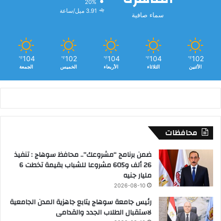
20%
3.91 ميل/ساعة
سماء صافية
104
102
104
104
102
℉
℉
℉
℉
℉
الأثنين
الثلاثاء
الأربعاء
الخميس
الجمعة
محافظات
ضمن برنامج “مشروعك”.. محافظ سوهاج : تنفيذ
26 ألف و605 مشروعا للشباب بقيمة تخطت 6
مليار جنيه
2026-08-10
رئيس جامعة سوهاج يتابع جاهزية المدن الجامعية
لاستقبال الطلاب الجدد والقدامى