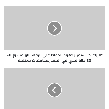
"
ا
ل
ز
ر
ا
ع
ة
"
"الزراعة": استمرار جهود الحفاظ على الرقعة الزراعية وإزالة
:
20 حالة تعدي في المهد بمحافظات مختلفة
ا
س
ت
ر
م
ئ
ر
ي
ا
س
ر
م
ج
د
ه
ي
و
ن