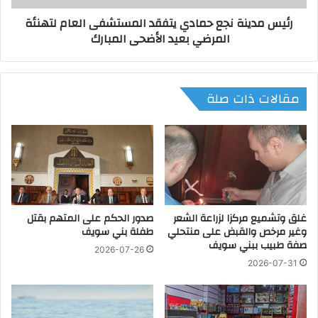
د
ة
رئيس مدينة نجع حمادي يتفقد المستشفى العام لتهنئة
ا
ن
المرضي بعيد الأضحى المبارك
ل
ج
ح
ع
ف
ح
ا
م
مقالات ذات صلة
ظ
ا
ع
د
ل
ي
ى
ي
ا
ت
ل
ف
ر
ق
ق
د
ع
غلق وتشميع مركزا لزراعة الشعر
صدور الحكم على المتهم بقتل
ا
وغير مرخص والقبض على منتحلي
طفلة بني سويف
ة
ل
صفة طبيب ببني سويف
ا
م
2026-07-26
ل
س
2026-07-31
ز
ت
ر
ش
ا
ف