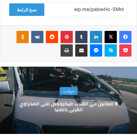
نسخ الرابط
فيسبوك
‫X
لينكدإن
‏Tumblr
بينتيريست
‏Reddit
‏VKontakte
Odnoklassniki
‫Pocket
سكايب
ماسنجر
مشاركة عبر البريد
طباعة
حوادث
8 مصابين في انقلاب ميكروباص على الصحراوي
الغربي بالمنيا