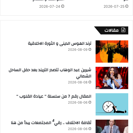
ب
ي
2026-07-24
2026-07-25
ح
ش
ي
ا
ر
ر
ة
ك
مقالات
ف
ى
ترند الهوس الدينى و الثورة الاخلاقية
ح
2026-08-09
م
ل
ة
شيرين عبد الوهاب تتصدر التريند بعد حفل الساحل
ن
الشمالي
ظ
ا
2026-08-08
ف
ة
المقال رقم 7 من سلسلة ” عيادة القلوب “
و
2026-08-06
ت
م
ه
ثقافة الاختلاف .. رقيُّ المجتمعات يبدأ من هنا
ي
2026-08-06
د