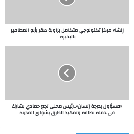
م
ر
ك
ز
إنشاء مركز تكنولوجي متكامل بزاوية صقر بأبو المطامير
ت
بالبحيرة
ك
ن
و
«
ل
م
و
س
ج
ؤ
ي
و
م
ل
ت
ب
ك
د
ا
ر
«مسؤول بدرجة إنسان»..رئيس محلى نجع حمادي يشارك
م
ج
فى حملة نظافة وتمهيد الطرق بشوارع المدينة
ل
ة
ب
إ
ز
ن
ا
س