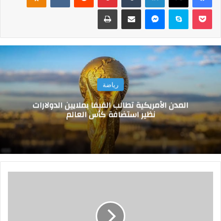
‫Pocket
سكايب
ماسنجر
مشاركة عبر البريد
طباعة
رياضة
المدن الأمريكية تطالب الفيفا بملايين الدولارات
نظير استضافة كأس العالم
إ
ن
ش
ا
ء