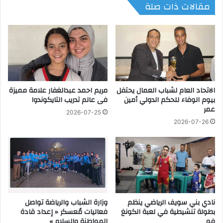
مقالات ذات صلة
و
ا
ي
ن
ة
»
ص
.
ق
.
ر
ر
ب
ئ
أ
ي
ب
الاتحاد العام لشباب العمال يحتفل
مريم احمد عبدالغفار علامة مميزة
س
بيوم الوفاء للحكم الدولي أمين
فى عالم تدريب التايكوندوا
و
م
عمر
ا
ح
2026-07-25
ل
ل
2026-07-26
م
ى
ط
ن
ا
ج
م
ع
ي
ح
ر
م
ب
ا
نادي بني سويف الرياضي ينظم
وزارة الشباب والرياضة تواصل
ا
د
بطولة تنشيطية في لعبة الكونغ
فعاليات مُعسكر « إعداد قادة
ل
ي
فو
المواطنة والسلام »