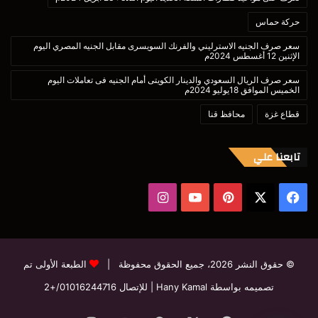
حركة حماس
سعر صرف الجنيه الاسترليني والفرنك السويسرى مقابل الجنيه المصري اليوم
الإثنين 12 أغسطس 2024م
سعر صرف الريال السعودي والدينار الكويتى أمام الجنيه فى تعاملات اليوم
الخميس الموافق 18يوليو 2024م
قطاع غزة
محافظ قنا
تابعنا علي
‫X
فيسبوك
بينتيريست
‫YouTube
انستقرام
© حقوق النشر 2026، جميع الحقوق محفوظة |
الطبعة الأولى تم
تصميمه بواسطة Hany Kamal
| للإتصال
01016244716/+2