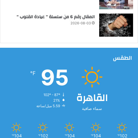
ا
ل
المقال رقم 6 من سلسلة ” عيادة القلوب “
ط
2026-08-03
ر
ق
ب
ش
و
الطقس
ا
ر
95
ع
℉
ا
ل
م
القاهرة
102º - 87º
د
21%
ي
5.59 ميل/ساعة
سماء صافية
ن
ة
104
102
104
104
102
℉
℉
℉
℉
℉