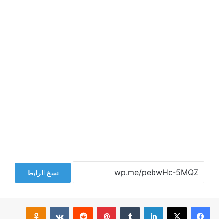
نسخ الرابط
فيسبوك
‫X
لينكدإن
‏Tumblr
بينتيريست
‏Reddit
‏VKontakte
Odnoklassniki