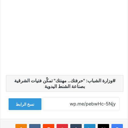
وزارة الشباب: "حرفتك.. مهنتك" تمكّن فتيات الشرقية
بصناعة الشنط اليدوية
نسخ الرابط
فيسبوك
‫X
لينكدإن
‏Tumblr
بينتيريست
‏Reddit
‏VKontakte
Odnoklassniki