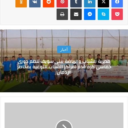
‫Pocket
سكايب
ماسنجر
مشاركة عبر البريد
طباعة
أخبار
مديرية الشباب والرياضة ببنى سويف تنظم دورى
خماسى كرة قدم لمراكز الشباب للتوعية بمخاطر
الإدمان
و
ك
ي
ل