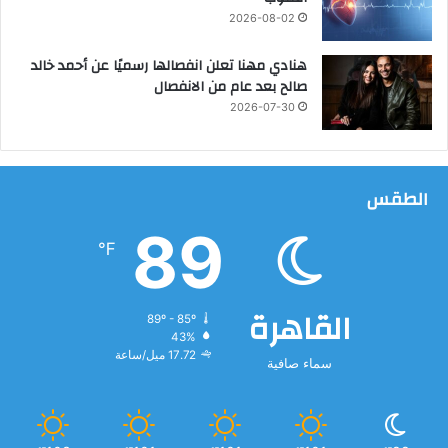
ن
2026-08-02
و
ي
هنادي مهنا تعلن انفصالها رسميًا عن أحمد خالد
ة
صالح بعد عام من الانفصال
ا
2026-07-30
ل
ع
ا
م
الطقس
ة
89
℉
القاهرة
89º - 85º
43%
17.72 ميل/ساعة
سماء صافية