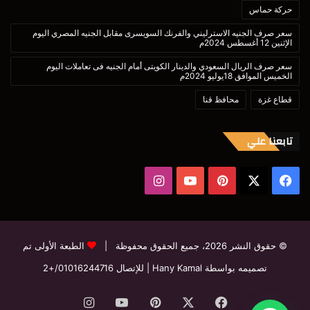
حركة حماس
سعر صرف الجنيه الاسترليني والفرنك السويسرى مقابل الجنيه المصري اليوم
الإثنين 12 أغسطس 2024م
سعر صرف الريال السعودي والدينار الكويتى أمام الجنيه فى تعاملات اليوم
الخميس الموافق 18يوليو 2024م
قطاع غزة
محافظ قنا
تابعنا علي
‫X
فيسبوك
بينتيريست
‫YouTube
انستقرام
© حقوق النشر 2026، جميع الحقوق محفوظة |
الطبعة الأولى تم
تصميمه بواسطة Hany Kamal
| للإتصال
01016244716/+2
فيسبوك
‫X
بينتيريست
‫YouTube
انستقرام