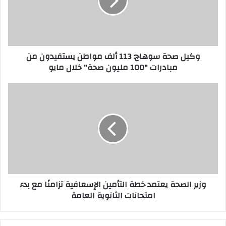
ص
ح
ة
س
و
وكيل صحة سوهاج: 113 ألف مواطن يستفيدون من
ه
مبادرات "100 مليون صحة" خلال مايو
ا
ج
:
و
1
ز
1
ي
3
ر
أ
ا
ل
ل
ف
ص
م
ح
و
ة
وزير الصحة يعتمد خطة التأمين الإسعافية تزامنًا مع بدء
ا
ي
امتحانات الثانوية العامة
ط
ع
ن
ت
ي
م
س