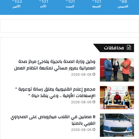
103
101
101
101
88
℉
℉
℉
℉
℉
الخميس
الجمعة
السبت
الأحد
الأثنين
محافظات
وكيل وزارة الصحة بالجيزة يفاجئ مركز صحة
العمرانية بمرور مسائي لمتابعة انتظام العمل
2026-08-06
مجمع إعلام القليوبية يطلق رسالة توعوية ”
الإسعافات الأولية .. وعي ينقذ حياة “
2026-08-06
8 مصابين في انقلاب ميكروباص على الصحراوي
الغربي بالمنيا
2026-08-06