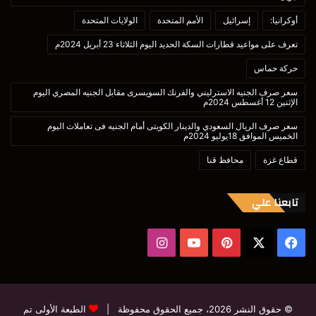
أوكرانيا:
إسرائيل
الأمم المتحدة
الولايات المتحدة
تعرف على مواعيد قطارات السكة الحديد اليوم الثلاثاء 23 أبريل 2024م
حركة حماس
سعر صرف الجنيه الاسترليني والفرنك السويسرى مقابل الجنيه المصري اليوم
الإثنين 12 أغسطس 2024م
سعر صرف الريال السعودي والدينار الكويتى أمام الجنيه فى تعاملات اليوم
الخميس الموافق 18يوليو 2024م
قطاع غزة
محافظ قنا
تابعنا علي
‫X
فيسبوك
بينتيريست
‫YouTube
انستقرام
© حقوق النشر 2026، جميع الحقوق محفوظة |
الطبعة الأولى تم