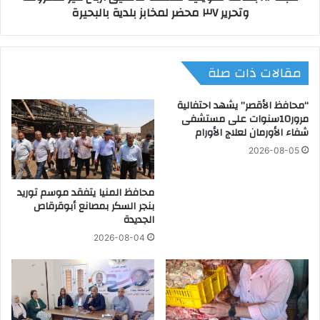
وتحرير ٣٧ محضر لمخابز بلدية بالبحيرة
ت
ت
م
م
ي
و
ز
ي
مقالات ذات صلة
و
ن
ي
ي
و
ة
“محافظ الأقصر” يشهد احتفالية
ج
م
مرور10سنوات على مستشفى
ه
شفاء الأورمان لعلاج الأورام
د
ب
ع
2026-08-05
م
م
ك
ة
ا
محافظ المنيا يتفقد موسم توريد
ل
بنجر السكر بمصانع أبوقرقاص
ف
ت
الجديدة
آ
ح
ت
ق
2026-08-04
ل
ي
ل
ق
م
أ
ج
ر
د
ب