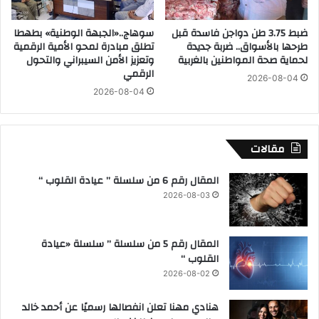
ي
ا
ن
ح
ضبط 3.75 طن دواجن فاسدة قبل
سوهاج..«الجبهة الوطنية» بطهطا
و
غ
طرحها بالأسواق.. ضربة جديدة
تطلق مبادرة لمحو الأمية الرقمية
ج
ي
لحماية صحة المواطنين بالغربية
وتعزيز الأمن السيبراني والتحول
ز
ر
الرقمي
2026-08-04
ا
م
2026-08-04
ء
ش
ا
ر
ت
و
ل
ع
مقالات
ل
ة
م
و
المقال رقم 6 من سلسلة ” عيادة القلوب “
ق
ت
2026-08-03
ص
ح
ر
ر
ي
ي
المقال رقم 5 من سلسلة ” سلسلة «عيادة
ن
ر
القلوب “
ف
٣
ي
2026-08-02
٧
ج
م
و
هنادي مهنا تعلن انفصالها رسميًا عن أحمد خالد
ح
ل