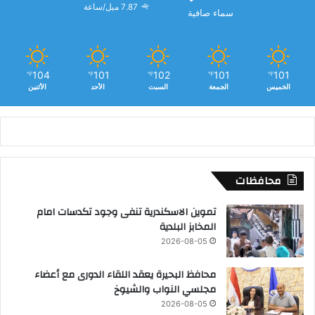
7.87 ميل/ساعة
سماء صافية
104
101
102
101
101
℉
℉
℉
℉
℉
الخميس
الجمعة
السبت
الأحد
الأثنين
محافظات
تموين الاسكندرية تنفى وجود تكدسات امام
المخابز البلدية
2026-08-05
محافظ البحيرة يعقد اللقاء الدورى مع أعضاء
مجلسي النواب والشيوخ
2026-08-05