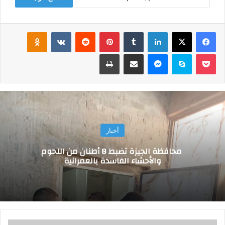
فيسبوك
‫X
لينكدإن
‏Tumblr
بينتيريست
‏Reddit
‏VKontakte
Odnoklassniki
‫Pocket
سكايب
ماسنجر
مشاركة عبر البريد
طباعة
أخبار
محافظة الجيزة تضبط 8 أطنان من اللحوم
والأحشاء الفاسدة بالعمرانية
ن