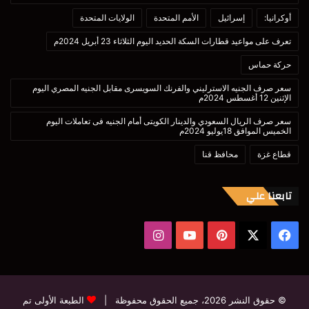
أوكرانيا:
إسرائيل
الأمم المتحدة
الولايات المتحدة
تعرف على مواعيد قطارات السكة الحديد اليوم الثلاثاء 23 أبريل 2024م
حركة حماس
سعر صرف الجنيه الاسترليني والفرنك السويسرى مقابل الجنيه المصري اليوم
الإثنين 12 أغسطس 2024م
سعر صرف الريال السعودي والدينار الكويتى أمام الجنيه فى تعاملات اليوم
الخميس الموافق 18يوليو 2024م
قطاع غزة
محافظ قنا
تابعنا علي
‫X
فيسبوك
بينتيريست
‫YouTube
انستقرام
© حقوق النشر 2026، جميع الحقوق محفوظة |
الطبعة الأولى تم