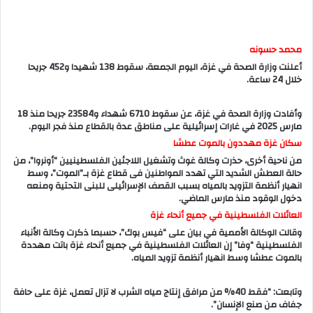
محمد حسونه
أعلنت وزارة الصحة في غزة، اليوم الجمعة، سقوط 138 شهيدا و452 جريحا
خلال 24 ساعة.
وأفادت وزارة الصحة في غزة، عن سقوط 6710 شهداء و23584 جريحا منذ 18
مارس 2025 في غارات إسرائيلية على مناطق عدة بالقطاع منذ فجر اليوم.
سكان غزة مهددون بالموت عطشا
من ناحية أخرى، حذرت وكالة غوث وتشغيل اللاجئين الفلسطينيين “أونروا”، من
حالة العطش الشديد التي تهدد المواطنين فى قطاع غزة بـ”الموت”، وسط
انهيار أنظمة التزويد بالمياه بسبب القصف الإسرائيلى للبنى التحتية ومنعه
دخول الوقود منذ مارس الماضي.
العائلات الفلسطينية في جميع أنحاء غزة
وقالت الوكالة الأممية في بيان على “فيس بوك”، حسبما ذكرت وكالة الأنباء
الفلسطينية “وفا” إن العائلات الفلسطينية في جميع أنحاء غزة باتت مهددة
بالموت عطشا وسط انهيار أنظمة تزويد المياه.
وتابعت: “فقط 40% من مرافق إنتاج مياه الشرب لا تزال تعمل، غزة على حافة
جفاف من صنع الإنسان”.