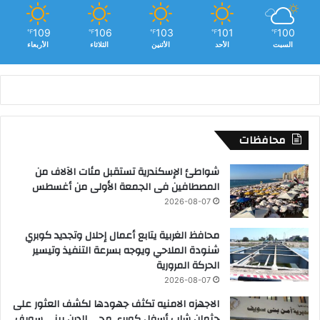
109
106
103
101
100
℉
℉
℉
℉
℉
السبت
الأحد
الأثنين
الثلاثاء
الأربعاء
محافظات
شواطئ الإسكندرية تستقبل مئات الآلاف من
المصطافين فى الجمعة الأولى من أغسطس
2026-08-07
محافظ الغربية يتابع أعمال إحلال وتجديد كوبري
شنودة الملاحي ويوجه بسرعة التنفيذ وتيسير
الحركة المرورية
2026-08-07
الاجهزه الامنيه تكثف جهودها لكشف العثور على
جثمان شاب أسفل كوبرى محي الدين ببني سويف