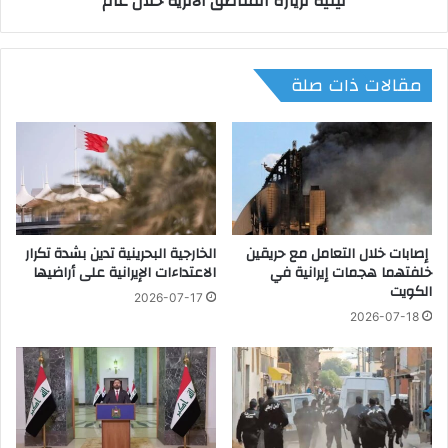
نيلية لزيارة المناطق الأثرية خلال عام
ي
:
ف
ا
ك
س
مقالات ذات صلة
ع
ت
ن
ق
د
ب
ن
ا
ا
ل
"
أ
ب
ك
م
ث
ر
إصابات خلال التعامل مع حريقين
الخارجية البحرينية تدين بشدة تكرار
ر
خلفتهما هجمات إيرانية في
الاعتداءات الإيرانية على أراضيها
ا
م
الكويت
ك
ن
2026-07-17
ز
1
2026-07-18
ش
7
ب
أ
ا
ل
ب
ف
ا
س
ل
ا