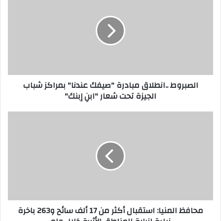
ل
ص
ب
ر
و
ط
.
.
الصبروط ..انطلاق مبادرة "صيفك عندنا" بمراكز شباب
ا
الجيزة تحت شعار "ابنِ إبنك"
ن
ط
ل
م
ا
ح
ق
ا
م
ف
ب
ظ
ا
ا
د
ل
ر
م
ة
ن
محافظ المنيا: استقبال أكثر من 17 ألف سائح و263 باخرة
"
ي
ص
ا