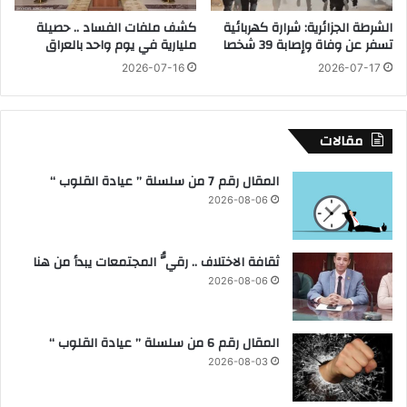
ج
ئ
الشرطة الجزائرية: شرارة كهربائية
كشف ملفات الفساد .. حصيلة
ي
ح
تسفر عن وفاة وإصابة 39 شخصا
مليارية في يوم واحد بالعراق
ز
و
ة
2026-07-16
2026-07-17
2
ت
6
ح
3
ت
ب
مقالات
ش
ا
ع
خ
المقال رقم 7 من سلسلة ” عيادة القلوب “
ا
ر
ر
2026-08-06
ة
"
ن
ا
ي
ب
ثقافة الاختلاف .. رقيُّ المجتمعات يبدأ من هنا
ل
نِ
ي
2026-08-06
إ
ة
ب
ل
ن
ز
المقال رقم 6 من سلسلة ” عيادة القلوب “
ك
ي
2026-08-03
"
ا
ر