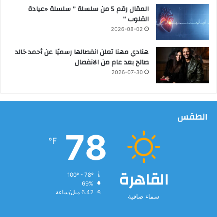
ة
المقال رقم 5 من سلسلة ” سلسلة «عيادة
ا
القلوب “
ل
2026-08-02
م
ن
هنادي مهنا تعلن انفصالها رسميًا عن أحمد خالد
ا
صالح بعد عام من الانفصال
ط
2026-07-30
ق
ا
ل
أ
الطقس
ث
ر
78
ي
℉
ة
خ
ل
القاهرة
100º - 78º
ا
69%
ل
6.42 ميل/ساعة
ع
سماء صافية
ا
م