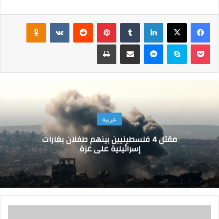
فيسبوك
‫X
لينكدإن
‏Tumblr
بينتيريست
‏Reddit
‏VKontakte
Odnoklassniki
‫Pocket
سكايب
ماسنجر
مشاركة عبر البريد
طباعة
عربية
مقتل 4 فلسطينيين بينهم طفلان بغارات
إسرائيلية على غزة
ا