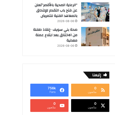
“الرعاية الصحية بالأقصر”تعلن
عن فتح باب التقدم للإلتحاق
بالمعاهد الفنية للتمريض
2026-08-06
صحة بني سويف ٠٠إنقاذ طفلة
من الاختناق بعد ابتلاع عملة
معدنية
2026-08-06
إتبعنا
756k
0
متابعون
Fans
0
0
متابعون
متابعون