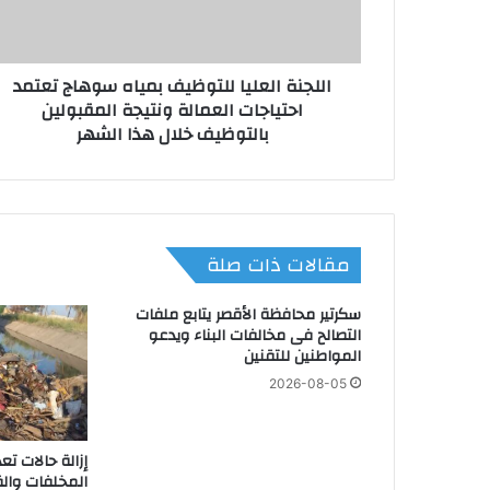
ا
ل
ع
اللجنة العليا للتوظيف بمياه سوهاج تعتمد
ل
2026-08-06
احتياجات العمالة ونتيجة المقبولين
ي
بالتوظيف خلال هذا الشهر
ا
ل
ل
ت
2026-08-06
و
“صحة الأقصر” تختتم القافلة الطبية بنجع بدران وتوا
ظ
مقالات ذات صلة
ي
ف
سكرتير محافظة الأقصر يتابع ملفات
ب
2026-08-06
التصالح فى مخالفات البناء ويدعو
م
للتأهل لشبكة اليونسكو..”محافظ الأقصر” ي
المواطنين للتقنين
ي
ا
2026-08-05
ه
س
2026-08-05
و
إزالة حالات تع
محافظة الجيزة تضبط 8 أطنان من اللحوم والأحشاء الفاسدة بالعمرانية
ه
المخلفات وال