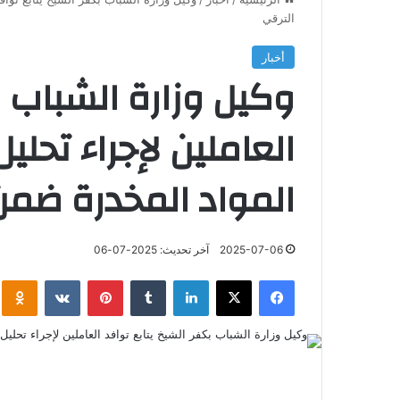
الترقي
أخبار
وكيل وزارة الشباب ب
العاملين لإجراء تح
المواد المخدرة ضم
2025-07-06
آخر تحديث: 2025-07-06
فيسبوك
‫X
لينكدإن
‏Tumblr
بينتيريست
‏VKontakte
klassniki