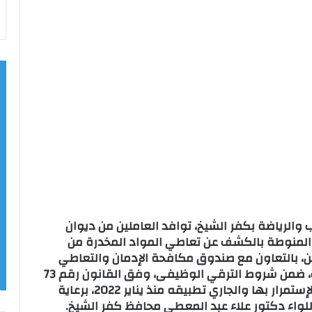
الرياضة بكفر الشيخ، توافد العاملين من ديوان
ية المنوطة بالكشف عن تعاطي المواد المخدرة من
نين، بالتعاون مع صندوق مكافحة الإدمان والتعاطي
وحضور مصطفى غريب وكيل المديرية للشباب، ضمن شروط الترقي الوظيفى، وفق القانون رقم 73
لسنة 2021، الخاص بشروط شغل الوظائف أو الإستمرار بها والجاري تطبيقه منذ يناير 2022، برعاية
لواء دكتور علاء عبد المعطي محافظ كفر الشيخ.