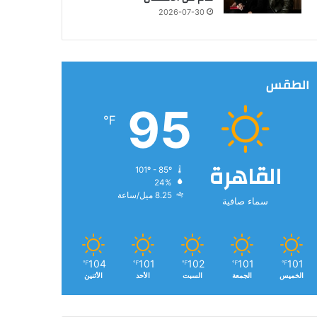
2026-07-30
الطقس
95
℉
القاهرة
101º - 85º
24%
8.25 ميل/ساعة
سماء صافية
104
101
102
101
101
℉
℉
℉
℉
℉
الخميس
الجمعة
السبت
الأحد
الأثنين