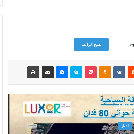
نسخ الرابط
‏Reddit
‏VKontakte
Odnoklassniki
‫Pocket
سكايب
ماسنجر
مشاركة عبر البريد
طباعة
رأ التالي
أخبار