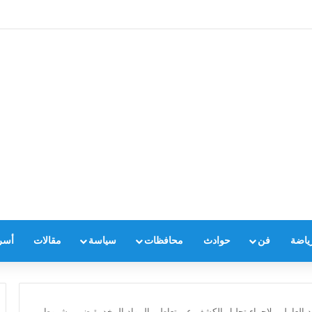
ياضة
فن
حوادث
محافظات
سياسة
مقالات
أسر
افد العاملين لإجراء تحليل الكشف عن تعاطي المواد المخدرة ضمن شروط