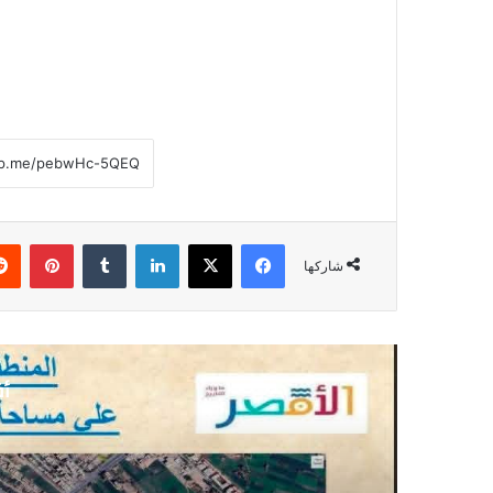
فيسبوك
‫X
لينكدإن
‏Tumblr
بينتيريست
شاركها
أق