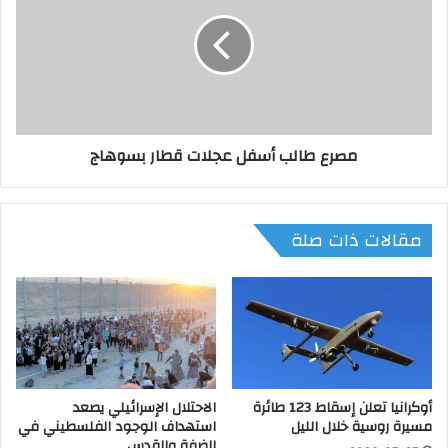
ل
ر
ا
ع
ل
ط
ع
ا
ا
ل
م
ب
ي
أ
مصرع طالب أسفل عجلات قطار بسوهاج
ج
س
ت
ف
م
ل
ع
ع
مقالات ذات صلة
ب
ج
م
ل
ج
ا
ل
ت
س
ق
إ
ط
د
ا
ا
ر
أوكرانيا تعلن إسقاط 123 طائرة
الاحتلال الإسرائيلي يصعد
ر
ب
مسيرة روسية خلال الليل
استهداف الوجود الفلسطيني في
ة
س
الضفة والقدس
ش
و