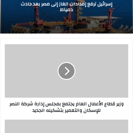
إسرائيل ترفع إمدادات الغاز إلى مصر بعد حادث
دمياط
و
ز
ي
ر
ق
ط
ا
ع
ا
وزير قطاع الأعمال العام يجتمع بمجلس إدارة شركة النصر
ل
للإسكان والتعمير بتشكيله الجديد
أ
ع
م
م
ا
ص