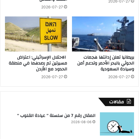
2026-07-27
ر
ه
2026-07-27
ك
ا
ة
ج
ا
ل
ن
ص
ر
بريطانيا تعلن إدانتها هجمات
الاحتلال الإسرائيلي: اعتراض
ل
الحوثي بالبحر الأحمر وتدعم أمن
مسيرتين تم رصدهما في منطقة
ل
وسيادة السعودية
الحدود مع الأردن
إ
2026-07-27
2026-07-27
س
ك
ا
ن
مقالات
و
ا
المقال رقم 7 من سلسلة ” عيادة القلوب “
ل
2026-08-06
ت
ع
م