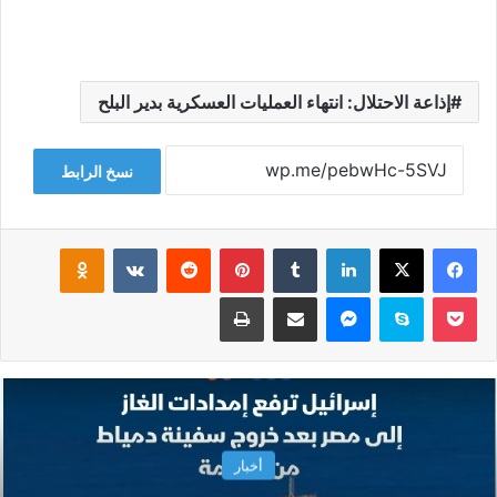
إذاعة الاحتلال: انتهاء العمليات العسكرية بدير البلح
نسخ الرابط
فيسبوك
‫X
لينكدإن
‏Tumblr
بينتيريست
‏Reddit
‏VKontakte
Odnoklassniki
‫Pocket
سكايب
ماسنجر
مشاركة عبر البريد
طباعة
أخبار