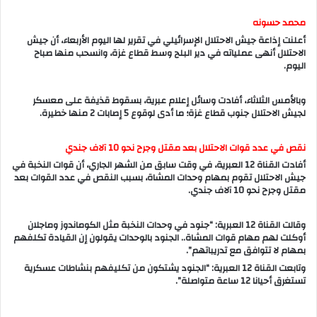
محمد حسونه
أعلنت إذاعة جيش الاحتلال الإسرائيلي في تقرير لها اليوم الأربعاء، أن جيش
الاحتلال أنهى عملياته في دير البلح وسط قطاع غزة، وانسحب منها صباح
اليوم.
وبالأمس الثلاثاء، أفادت وسائل إعلام عبرية، بسقوط قذيفة على معسكر
لجيش الاحتلال جنوب قطاع غزة؛ ما أدى لوقوع 5 إصابات 2 منها خطيرة.
نقص في عدد قوات الاحتلال بعد مقتل وجرح نحو 10 آلاف جندي
أفادت القناة 12 العبرية، في وقت سابق من الشهر الجاري، أن قوات النخبة في
جيش الاحتلال تقوم بمهام وحدات المشاة، بسبب النقص في عدد القوات بعد
مقتل وجرح نحو 10 آلاف جندي.
وقالت القناة 12 العبرية: “جنود في وحدات النخبة مثل الكوماندوز وماجلان
أوكلت لهم مهام قوات المشاة.. الجنود بالوحدات يقولون إن القيادة تكلفهم
بمهام لا تتوافق مع تدريباتهم”.
وتابعت القناة 12 العبرية: “الجنود يشتكون من تكليفهم بنشاطات عسكرية
تستغرق أحيانا 12 ساعة متواصلة”.