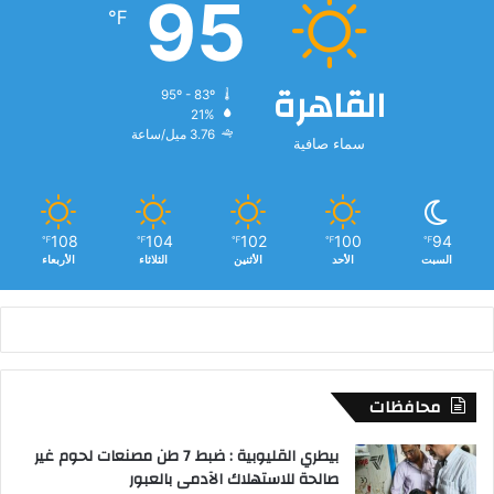
95
℉
القاهرة
95º - 83º
21%
3.76 ميل/ساعة
سماء صافية
108
104
102
100
94
℉
℉
℉
℉
℉
السبت
الأحد
الأثنين
الثلاثاء
الأربعاء
محافظات
بيطري القليوبية : ضبط 7 طن مصنعات لحوم غير
صالحة للاستهلاك الآدمى بالعبور