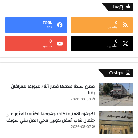
إتبعنا
756k
0
متابعون
Fans
0
0
متابعون
متابعون
حوادث
مصرع سيدة صدمها قطار أثناء عبورها للمزلقان
بقنا
2026-08-08
الاجهزه الامنيه تكثف جهودها لكشف العثور على
جثمان شاب أسفل كوبرى محي الدين ببني سويف
2026-08-07