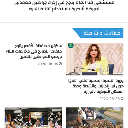
مستشفى قنا العام ينجح في إجراء جراحتين معقدتين
ص
ا
لمريضة سُكرية باستخدام تقنية نادرة
د
ل
ا
ع
ل
ا
م
م
مقالات ذات صلة
ي
ي
د
ن
ا
ج
سكرتير محافظة الأقصر يتابع
ل
ح
ملفات التصالح فى مخالفات البناء
ي
ويدعو المواطنين للتقنين
ف
ا
ي
2026-08-05
ت
إ
ف
ج
ي
وزيرة التنمية المحلية تتلقى تقريرًا
ر
حول أبرز إنجازات وأنشطة وحدة
ب
ا
السكان المركزية بالوزارة
ط
ء
و
ج
2026-08-05
ل
ر
ا
ا
ت
ح
إ
ت
ف
ي