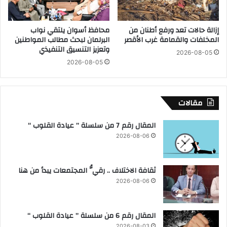
ر
ن
ي
م
إزالة حالات تعد ورفع أطنان من
محافظ أسوان يلتقي نواب
ق
ع
المخلفات والقمامة غرب الأقصر
البرلمان لبحث مطالب المواطنين
ي
ق
وتعزيز التنسيق التنفيذي
ا
2026-08-05
د
2026-08-05
و
ت
ا
ي
ل
ن
ع
ل
مقالات
ا
م
ل
ر
المقال رقم 7 من سلسلة ” عيادة القلوب “
م
ي
2026-08-06
ل
ض
ل
ة
ك
سُ
ثقافة الاختلاف .. رقيُّ المجتمعات يبدأ من هنا
ا
ك
ر
ر
2026-08-06
ا
ي
ت
ة
ي
ب
المقال رقم 6 من سلسلة ” عيادة القلوب “
ه
ا
2026-08-03