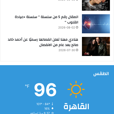
و
س
ا
ت
ل
خ
المقال رقم 5 من سلسلة ” سلسلة «عيادة
ط
د
القلوب “
ا
ا
2026-08-02
ئ
م
ر
ت
هنادي مهنا تعلن انفصالها رسميًا عن أحمد خالد
ة
ق
صالح بعد عام من الانفصال
و
ن
2026-07-30
ا
ي
ل
ة
ق
ن
د
ا
الطقس
ر
د
ا
ر
96
ت
ة
℉
ا
ل
خ
القاهرة
101º - 84º
ا
16%
ص
8.37 ميل/ساعة