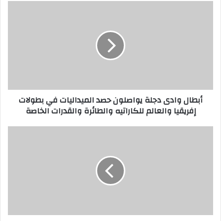
أ
ب
ط
ا
ل
و
ا
د
ى
أبطال وادى دجلة يواصلون حصد الميداليات في بطولات
د
إفريقيا والعالم للكاراتيه والطائرة والقدرات الخاصة
ج
ل
ة
م
ي
س
و
ت
ا
ش
ص
ف
ل
ى
و
ق
ن
ن
ح
ا