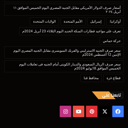
أسعار صرف الدولار الأمريكي مقابل الجنيه المصري اليوم الخميس الموافق ١١
أبريل ٢٠٢٤
أوكرانيا:
إسرائيل
الأمم المتحدة
الولايات المتحدة
تعرف على مواعيد قطارات السكة الحديد اليوم الثلاثاء 23 أبريل 2024م
حركة حماس
سعر صرف الجنيه الاسترليني والفرنك السويسرى مقابل الجنيه المصري اليوم
الإثنين 12 أغسطس 2024م
سعر صرف الريال السعودي والدينار الكويتى أمام الجنيه فى تعاملات اليوم
الخميس الموافق 18يوليو 2024م
قطاع غزة
محافظ قنا
تابعنا علي
‫X
فيسبوك
بينتيريست
‫YouTube
انستقرام