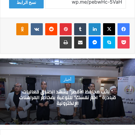
نسخ الرابط
فيسبوك
‫X
لينكدإن
‏Tumblr
بينتيريست
‏Reddit
‏VKontakte
Odnoklassniki
‫Pocket
سكايب
ماسنجر
مشاركة عبر البريد
طباعة
أخبار
” نائب محافظ الأقصر” يشهد انطلاق فعاليات
مبادرة ” احم نفسك” للتوعية بمخاطر المراهنات
الإلكترونية