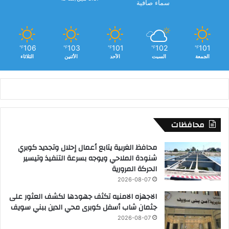
ة
سماء صافية
106
103
101
102
101
℉
℉
℉
℉
℉
الجمعة
السبت
الأحد
الأثنين
الثلاثاء
محافظات
محافظ الغربية يتابع أعمال إحلال وتجديد كوبري
شنودة الملاحي ويوجه بسرعة التنفيذ وتيسير
الحركة المرورية
2026-08-07
الاجهزه الامنيه تكثف جهودها لكشف العثور على
جثمان شاب أسفل كوبرى محي الدين ببني سويف
2026-08-07