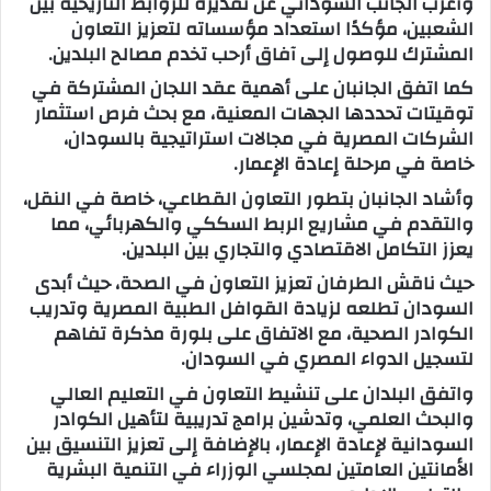
وأعرب الجانب السوداني عن تقديره للروابط التاريخية بين
الشعبين، مؤكدًا استعداد مؤسساته لتعزيز التعاون
المشترك للوصول إلى آفاق أرحب تخدم مصالح البلدين.
كما اتفق الجانبان على أهمية عقد اللجان المشتركة في
توقيتات تحددها الجهات المعنية، مع بحث فرص استثمار
الشركات المصرية في مجالات استراتيجية بالسودان،
خاصة في مرحلة إعادة الإعمار.
وأشاد الجانبان بتطور التعاون القطاعي، خاصة في النقل،
والتقدم في مشاريع الربط السككي والكهربائي، مما
يعزز التكامل الاقتصادي والتجاري بين البلدين.
حيث ناقش الطرفان تعزيز التعاون في الصحة، حيث أبدى
السودان تطلعه لزيادة القوافل الطبية المصرية وتدريب
الكوادر الصحية، مع الاتفاق على بلورة مذكرة تفاهم
لتسجيل الدواء المصري في السودان.
واتفق البلدان على تنشيط التعاون في التعليم العالي
والبحث العلمي، وتدشين برامج تدريبية لتأهيل الكوادر
السودانية لإعادة الإعمار، بالإضافة إلى تعزيز التنسيق بين
الأمانتين العامتين لمجلسي الوزراء في التنمية البشرية