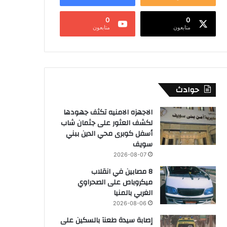
0
0
متابعون
متابعون
حوادث
الاجهزه الامنيه تكثف جهودها
لكشف العثور على جثمان شاب
أسفل كوبرى محي الدين ببني
سويف
2026-08-07
8 مصابين في انقلاب
ميكروباص على الصحراوي
الغربي بالمنيا
2026-08-06
إصابة سيدة طعنآ بالسكين على