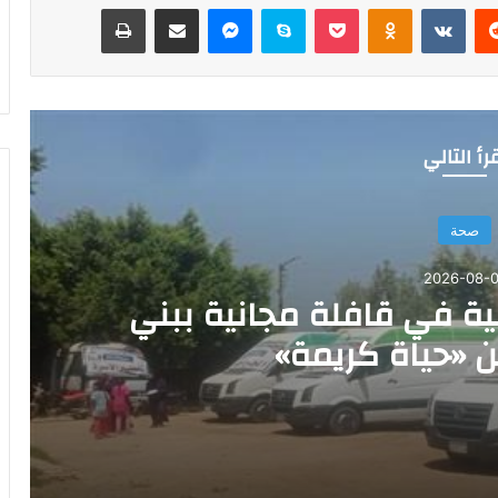
‏Reddit
‏VKontakte
Odnoklassniki
‫Pocket
سكايب
ماسنجر
مشاركة عبر البريد
طباعة
رأ التالي
صحة
2026-08-0
خدمة طبية في قافلة مجانية ببني
«حياة كريمة»