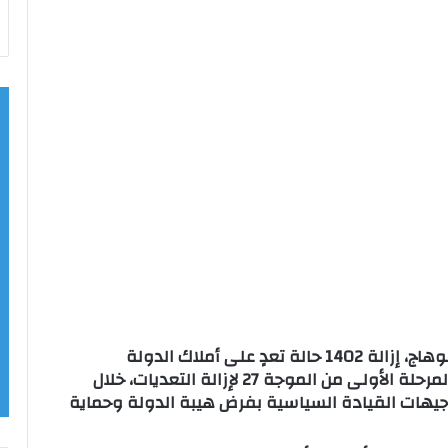
أعلن اللواء الدكتور عبد الفتاح سراج، محافظ سوهاج، إزالة 1402 حالة تعدٍ على أملاك الدولة
والأراضي الزراعية والمتغيرات المكانية، ضمن المرحلة الأولى من الموجة 27 لإزالة التعديات، خلال
21 أغسطس 2025، تنفيذًا لتوجيهات القيادة السياسية بفرض هيبة الدولة وحماية