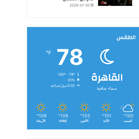
2026-07-30
الطقس
78
℉
القاهرة
100º - 78º
61%
6.02 ميل/ساعة
سماء صافية
109
106
103
101
100
℉
℉
℉
℉
℉
السبت
الأحد
الأثنين
الثلاثاء
الأربعاء