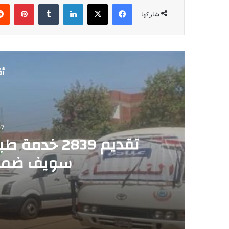
فيسبوك
‫X
لينكدإن
‏Tumblr
بينتيريست
شاركها
أق
7
تقديم 2839 
سويف ضمن 
2026-08-07