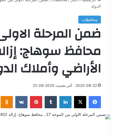
الدولة
محافظات
الأراضي وأملاك الد
2025-08-22
آخر تحديث: 2025-08-22
فيسبوك
‫X
لينكدإن
‏Tumblr
بينتيريست
‏VKontakte
klassniki