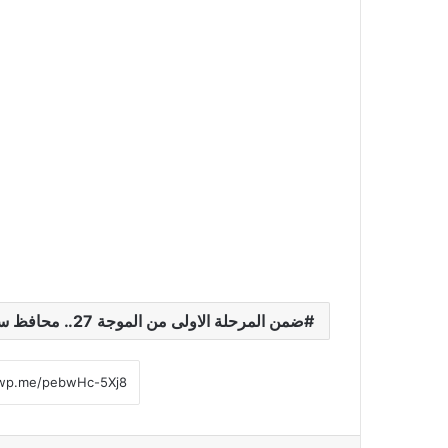
ضمن المرحلة الاولى من الموجة 27.. محافظ سوهاج: إزالة 1402 حالة تعدٍ على الأراضي وأملاك الدولة