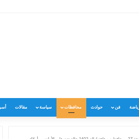
ياضة
فن
حوادث
محافظات
سياسة
مقالات
أسر
ضمن المرحلة الاولى من الموجة 27.. محافظ سوهاج: إزالة 1402 حالة تعدٍ على الأراضي وأملاك