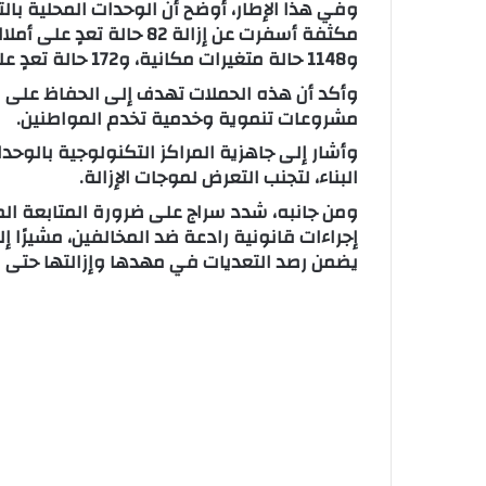
وفي هذا الإطار، أوضح أن الوحدات المحلية بال
و1148 حالة متغيرات مكانية، و172 حالة تعدٍ على أراضٍ زراعية بمساحة 5 أفدنة و10 قراريط.
وأكد أن هذه الحملات تهدف إلى الحفاظ على ال
مشروعات تنموية وخدمية تخدم المواطنين.
وأشار إلى جاهزية المراكز التكنولوجية بالوحد
البناء، لتجنب التعرض لموجات الإزالة.
ومن جانبه، شدد سراج على ضرورة المتابعة الميد
إجراءات قانونية رادعة ضد المخالفين، مشيرًا 
يضمن رصد التعديات في مهدها وإزالتها حتى 