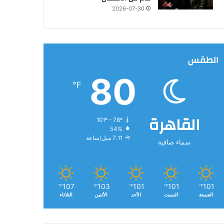
2026-07-30
الطقس
80
℉
القاهرة
101º - 78º
54%
7.11 ميل/ساعة
سماء صافية
107
103
101
101
101
℉
℉
℉
℉
℉
الجمعة
السبت
الأحد
الأثنين
الثلاثاء