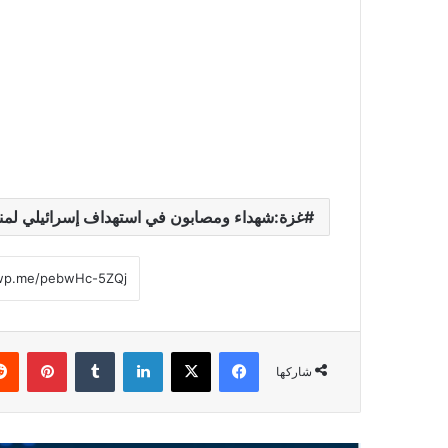
غزة:شهداء ومصابون في استهداف إسرائيلي لمن
فيسبوك
‫X
لينكدإن
‏Tumblr
بينتيريست
شاركها