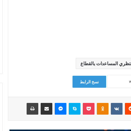
تظري المساعدات بالقطاع
نسخ الرابط
‏Reddit
‏VKontakte
Odnoklassniki
‫Pocket
سكايب
ماسنجر
مشاركة عبر البريد
طباعة