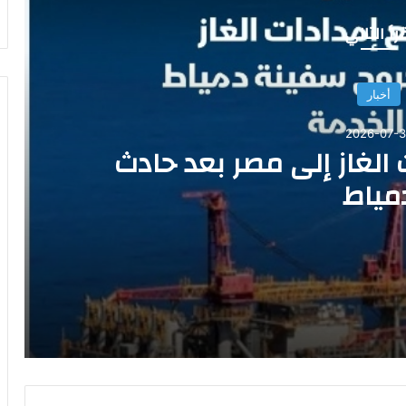
رأ التالي
أخبار
2026-07-3
 الغاز إلى مصر بعد حادث
مياط
دث دمياط