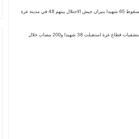
وفي وقت سابق، أفادت مصادر في مستشفيات غزة، بسقوط 65 شهيدا بنيران جيش الاحتلال بينهم 48 في مدينة غزة
وكانت وزارة الصحة بغزة، أعلنت، أمس الجمعة، أن مستشفيات قطاع غزة استقبلت 38 شهيدا و200 مصاب خلال