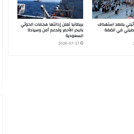
اف مفاوضات السلام مع روسيا
ر
ا
ل
م
رائيلي يصعد استهداف
بريطانيا تعلن إدانتها هجمات الحوثي
ن
طيني في الضفة
بالبحر الأحمر وتدعم أمن وسيادة
 حال اعتقاله خارج إسرائيل
السعودية
ا
ز
2026-07-27
ل
و
ا
ل
أجل عقد صفقة
أ
ب
ر
ا
ج
فلسطينيين في الضفة
ا
ل
س
ك
ن