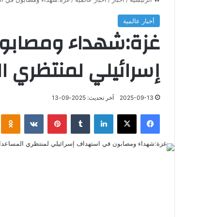
أخبار عالمية
غزة:شهداء ومصابو
إسرائيلي لمنتظري ا
2025-09-13
آخر تحديث: 2025-09-13
فيسبوك
‫X
لينكدإن
‏Tumblr
بينتيريست
‏VKontakte
klassniki