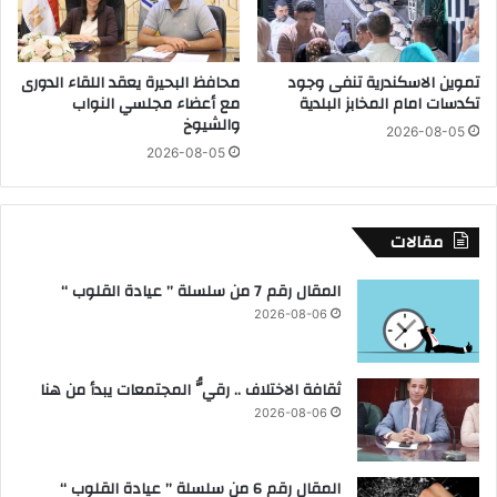
ا
ث
ا
تموين الاسكندرية تنفى وجود
محافظ البحيرة يعقد اللقاء الدورى
ء
تكدسات امام المخابز البلدية
مع أعضاء مجلسي النواب
ا
والشيوخ
ل
2026-08-05
2026-08-05
م
و
ا
ف
مقالات
ق
1
المقال رقم 7 من سلسلة ” عيادة القلوب “
5
2026-08-06
أ
ب
ر
ثقافة الاختلاف .. رقيُّ المجتمعات يبدأ من هنا
ي
ل
2026-08-06
2
0
2
المقال رقم 6 من سلسلة ” عيادة القلوب “