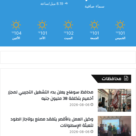
8.19 ميل/ساعة
سماء صافية
104
101
102
101
101
℉
℉
℉
℉
℉
الخميس
الجمعة
السبت
الأحد
الأثنين
محافظات
محافظ سوهاج يعلن بدء التشغيل التجريبي لمجزر
أخميم بتكلفة 38 مليون جنيه
2026-08-06
وكيل العمل بالأقصر يتفقد مصنع بوتاجاز الطود
لتعبئة الإسطوانات
2026-08-06