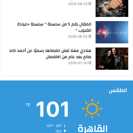
5
2026-08-03
المقال رقم 5 من سلسلة ” سلسلة «عيادة
القلوب “
2026-08-02
هنادي مهنا تعلن انفصالها رسميًا عن أحمد خالد
صالح بعد عام من الانفصال
2026-07-30
الطقس
101
℉
القاهرة
101º - 85º
15%