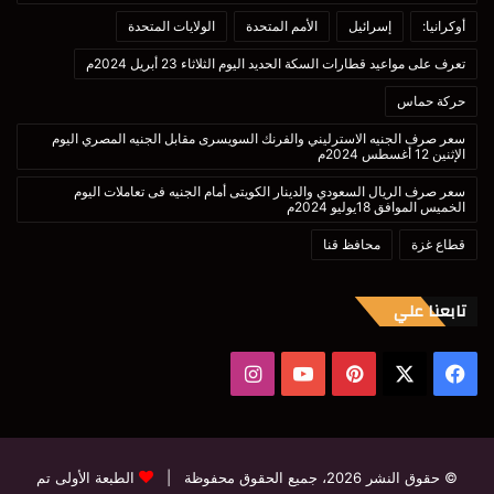
أوكرانيا:
إسرائيل
الأمم المتحدة
الولايات المتحدة
تعرف على مواعيد قطارات السكة الحديد اليوم الثلاثاء 23 أبريل 2024م
حركة حماس
سعر صرف الجنيه الاسترليني والفرنك السويسرى مقابل الجنيه المصري اليوم
الإثنين 12 أغسطس 2024م
سعر صرف الريال السعودي والدينار الكويتى أمام الجنيه فى تعاملات اليوم
الخميس الموافق 18يوليو 2024م
قطاع غزة
محافظ قنا
تابعنا علي
‫X
فيسبوك
بينتيريست
‫YouTube
انستقرام
© حقوق النشر 2026، جميع الحقوق محفوظة |
الطبعة الأولى تم