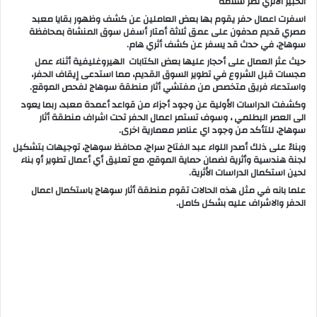
الخبير الأثري نصر سلامة
اسفرت اعمال حفر يقوم بها بعض العاملين عن كشف وظهور بقايا معبد
مصري قديم مدفون على عمق ثلاثة أمتار أسفل سوق المنشاة بمحافظة
سوهاج، في حدث قد يسفر عن كشف أثري هام.
حيث عثر العمال على أحجار عليها بعض الكتابات الهيروغليفية أثناء عمل
مجسات قبل الشروع في تطوير السوق القديم، مما استدعى إيقاف الحفر،
واستدعاء فريق متخصص من مفتشي أثار منطقة سوهاج لفحص الموقع.
وكشفت الدراسات الأولية عن وجود أجزاء من قواعد أعمدة معبد، ربما يعود
الى العصر البطلمي ، وسوف تستمر اعمال الحفر تحت اشراف منطقة أثار
سوهاج، للتأكد من وجود اي عناصر معمارية اخرى.
وبناءً على ذلك أصدر اللواء عبد الفتاح سراج، محافظ سوهاج، توجيهات بتشكيل
لجنة هندسية وأثرية لضمان حماية الموقع، مع تعليق أي أعمال تطوير أو بناء
لحين استكمال الدراسات الأثرية.
علما بانه في مثل هذه الحالات تقوم منطقة أثار سوهاج باستكمال اعمال
الحفر والاشراف عليه بشكل كامل.