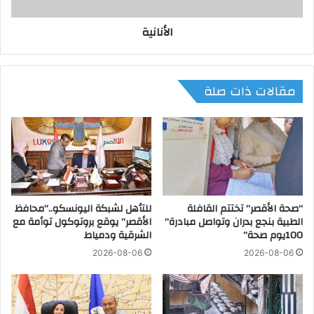
ة
و
الأنانية
ا
ل
ذ
ه
مقالات ذات صلة
ب
و
ا
ل
ف
ض
ة
ا
“صحة الأقصر” تختتم القافلة
للتأهل لشبكة اليونسكو..”محافظ
ل
الطبية بنجع بدران وتواصل مبادرة”
الأقصر” يوقع بروتوكول توأمة مع
ي
100يوم صحة”
الشرقية ودمياط
و
م
2026-08-06
2026-08-06
ا
ل
ث
ل