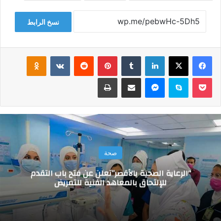
نسخ الرابط
فيسبوك
‫X
لينكدإن
‏Tumblr
بينتيريست
‏Reddit
‏VKontakte
Odnoklassniki
‫Pocket
سكايب
ماسنجر
مشاركة عبر البريد
طباعة
صحة
“الرعاية الصحية بالأقصر”تعلن عن فتح باب التقدم
للإلتحاق بالمعاهد الفنية للتمريض