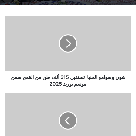
ش
و
ن
و
ص
و
ا
م
ع
ا
شون وصوامع المنيا تستقبل 315 ألف طن من القمح ضمن
ل
موسم توريد 2025
م
ن
ت
ي
ق
ا
د
ي
ت
م
س
1
ت
0