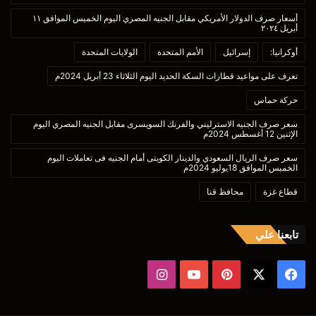
أسعار صرف الدولار الأمريكي مقابل الجنيه المصري اليوم الخميس الموافق ١١
أبريل ٢٠٢٤
أوكرانيا:
إسرائيل
الأمم المتحدة
الولايات المتحدة
تعرف على مواعيد قطارات السكة الحديد اليوم الثلاثاء 23 أبريل 2024م
حركة حماس
سعر صرف الجنيه الاسترليني والفرنك السويسرى مقابل الجنيه المصري اليوم
الإثنين 12 أغسطس 2024م
سعر صرف الريال السعودي والدينار الكويتى أمام الجنيه فى تعاملات اليوم
الخميس الموافق 18يوليو 2024م
قطاع غزة
محافظ قنا
تابعنا علي
‫X
فيسبوك
بينتيريست
‫YouTube
انستقرام