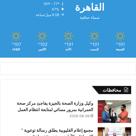
القاهرة
101º - 77º
47%
6.58 ميل/ساعة
سماء صافية
107
102
101
101
101
℉
℉
℉
℉
℉
الجمعة
السبت
الأحد
الأثنين
الثلاثاء
محافظات
وكيل وزارة الصحة بالجيزة يفاجئ مركز صحة
العمرانية بمرور مسائي لمتابعة انتظام العمل
2026-08-06
مجمع إعلام القليوبية يطلق رسالة توعوية ”