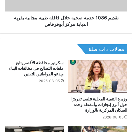
ق
8
ب
6
ل
خ
تقديم 1086 خدمة صحية خلال قافلة طبية مجانية بقرية
3
د
الديابة مركز أبوقرقاص
1
م
5
ة
أ
ص
ل
ح
مقالات ذات صلة
ف
ي
ط
ة
سكرتير محافظة الأقصر يتابع
ن
خ
ملفات التصالح فى مخالفات البناء
م
ل
ويدعو المواطنين للتقنين
ن
ا
2026-08-05
ا
ل
ل
ق
ق
ا
وزيرة التنمية المحلية تتلقى تقريرًا
م
ف
حول أبرز إنجازات وأنشطة وحدة
ح
السكان المركزية بالوزارة
ل
ض
ة
2026-08-05
م
ط
ن
ب