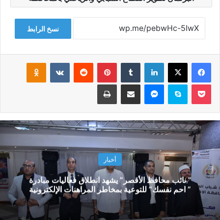
نسخ الرابط
فيسبوك
‫X
لينكدإن
‏Tumblr
بينتيريست
‏Reddit
‏VKontakte
Odnoklassniki
‫Pocket
سكايب
ماسنجر
مشاركة عبر البريد
طباعة
أخبار
” نائب محافظ الأقصر” يشهد انطلاق فعاليات مبادرة
” احم نفسك” للتوعية بمخاطر المراهنات الإلكترونية