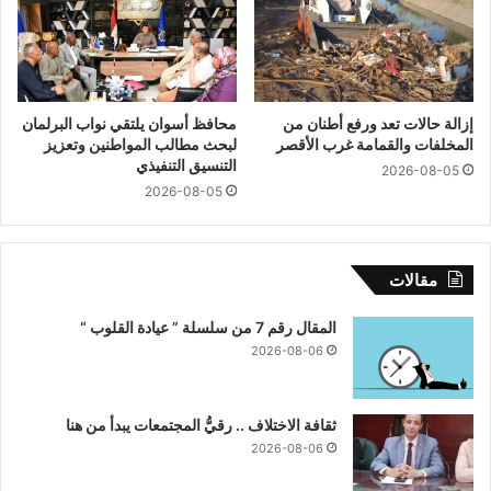
م
ي
و
ة
س
م
م
ج
ت
ا
إزالة حالات تعد ورفع أطنان من
محافظ أسوان يلتقي نواب البرلمان
و
ن
المخلفات والقمامة غرب الأقصر
لبحث مطالب المواطنين وتعزيز
ر
ي
التنسيق التنفيذي
ي
2026-08-05
ة
2026-08-05
د
ب
2
ق
0
ر
2
ي
مقالات
5
ة
ا
المقال رقم 7 من سلسلة ” عيادة القلوب “
ل
2026-08-06
د
ي
ا
ثقافة الاختلاف .. رقيُّ المجتمعات يبدأ من هنا
ب
ة
2026-08-06
م