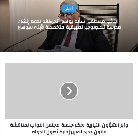
أخبار
النائب مصطفى سالم يواصل تحركاته لدعم إنشاء
مدرسة تكنولوجيا تطبيقية متخصصة لأبناء سوهاج
و
ز
ي
ر
ا
ل
ش
ؤ
و
وزير الشؤون النيابية يحضر جلسة مجلس النواب لمناقشة
ن
قانون جديد لتعزيز إدارة أصول الدولة
ا
ل