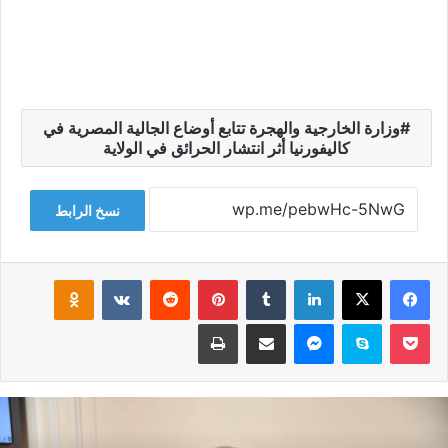
وزارة الخارجية والهجرة تتابع أوضاع الجالية المصرية في
كاليفورنيا أثر انتشار الحرائق في الولاية
نسخ الرابط
فيسبوك
‫X
لينكدإن
‏Tumblr
بينتيريست
‏Reddit
‏VKontakte
Odnoklassniki
‫Pocket
سكايب
ماسنجر
مشاركة عبر البريد
طباعة