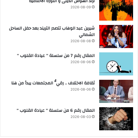
ترند الهوس الدينى و الثورة الاخلاقية
ع
ي
2026-08-09
ز
ك
ي
ي
ز
ي
شيرين عبد الوهاب تتصدر التريند بعد حفل الساحل
إ
ن
الشمالي
د
ل
ا
ا
2026-08-08
ر
ح
ة
ت
المقال رقم 7 من سلسلة ” عيادة القلوب “
أ
و
2026-08-06
ص
ا
و
ء
ل
ا
ثقافة الاختلاف .. رقيُّ المجتمعات يبدأ من هنا
ا
ل
2026-08-06
ل
ت
د
ص
و
ع
المقال رقم 6 من سلسلة ” عيادة القلوب “
ل
ي
2026-08-03
ة
د
ب
ا
ل