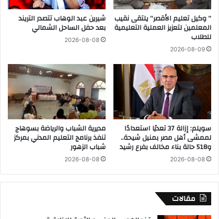
و
ي
ا
” وكيل تعليم الأقصر” يلتقى نقيب
شيرين عبد الوهاب تتصدر التريند
ن
المعلمين لتعزيز العملية التعليمية
بعد حفل الساحل الشمالي
ب
ه
للطلاب
ل
ا
2026-08-08
م
ت
2026-08-09
ن
ف
ا
ي
ق
ي
ش
ن
ة
م
ق
ع
ا
م
سويلم: إزالة 37 تعديًا استعدادًا
مديرية الشباب والرياضة بسوهاج
ن
س
لممشى أهل مصر بمنيل شيحة..
تنفذ برنامج التعليم المدني بمركز
و
ؤ
و518 حالة بناء مخالف بفرع رشيد
شباب الزهور
ن
و
2026-08-08
2026-08-08
ج
ل
د
ي
ي
ن
د
أ
مقالات
ل
م
ت
ر