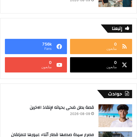
2026-08-09
إتبعنا
756k
0
متابعون
Fans
0
0
متابعون
متابعون
حوادث
قصة بطل ضحى بحياته لإنقاذ الاخرين
2026-08-09
مصرع سيدة صدمها قطار أثناء عبورها للمزلقان