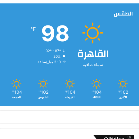
ش
الطقس
ر
ق
98
ا
℉
ل
أ
و
القاهرة
102º - 87º
س
20%
ط
3.13 ميل/ساعة
سماء صافية
104
102
104
104
102
℉
℉
℉
℉
℉
الأثنين
الثلاثاء
الأربعاء
الخميس
الجمعة
محافظات