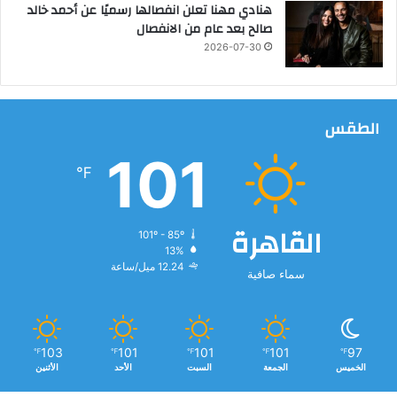
هنادي مهنا تعلن انفصالها رسميًا عن أحمد خالد
صالح بعد عام من الانفصال
2026-07-30
الطقس
101
℉
القاهرة
101º - 85º
13%
12.24 ميل/ساعة
سماء صافية
103
101
101
101
97
℉
℉
℉
℉
℉
الخميس
الجمعة
السبت
الأحد
الأثنين