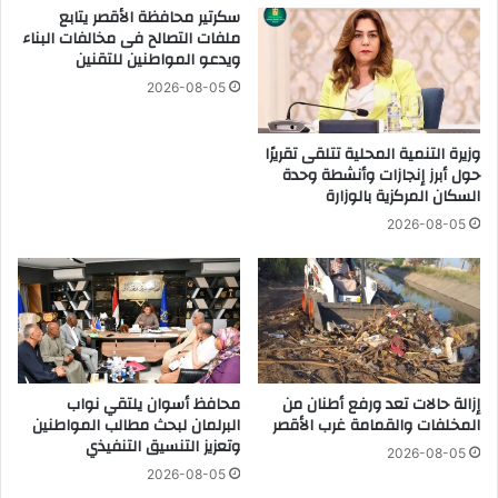
ي
ك
سكرتير محافظة الأقصر يتابع
س
ه
ملفات التصالح فى مخالفات البناء
ا
ويدعو المواطنين للتقنين
ة
ل
ف
2026-08-05
م
ى
و
ا
ا
وزيرة التنمية المحلية تتلقى تقريرًا
ل
حول أبرز إنجازات وأنشطة وحدة
ف
أ
السكان المركزية بالوزارة
ق
س
3
و
2026-08-05
1
ا
ي
ق
و
ا
ل
ل
ي
ي
و
و
2
م
إزالة حالات تعد ورفع أطنان من
محافظ أسوان يلتقي نواب
0
ا
المخلفات والقمامة غرب الأقصر
البرلمان لبحث مطالب المواطنين
2
ل
وتعزيز التنسيق التنفيذي
5
2026-08-05
خ
2026-08-05
م