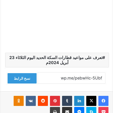
تعرف على مواعيد قطارات السكة الحديد اليوم الثلاثاء 23
أبريل 2024م
نسخ الرابط
فيسبوك
‫X
لينكدإن
‏Tumblr
بينتيريست
‏Reddit
‏VKontakte
Odnoklassniki
‫Pocket
سكايب
ماسنجر
مشاركة عبر البريد
طباعة