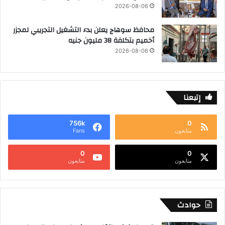
2026-08-06
محافظ سوهاج يعلن بدء التشغيل التجريبي لمجزر
أخميم بتكلفة 38 مليون جنيه
2026-08-06
إتبعنا
756k
0
متابعون
Fans
0
0
متابعون
متابعون
حوادث