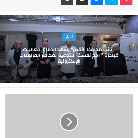
أخبار
” نائب محافظ الأقصر” يشهد انطلاق فعاليات
مبادرة ” احم نفسك” للتوعية بمخاطر المراهنات
الإلكترونية
أ
س
ع
ا
ر
ا
ل