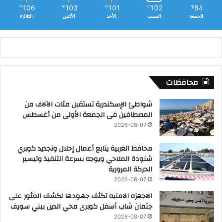
ا
106
103
101
102
84
℉
℉
℉
℉
℉
ه
الجمعة
السبت
الأحد
الأثنين
الثلاثاء
ر
ة
محافظات
شواطئ الإسكندرية تستقبل مئات الآلاف من
المصطافين فى الجمعة الأولى من أغسطس
2026-08-07
محافظ الغربية يتابع أعمال إحلال وتجديد كوبري
شنودة الملاحي ويوجه بسرعة التنفيذ وتيسير
الحركة المرورية
2026-08-07
الاجهزه الامنيه تكثف جهودها لكشف العثور على
جثمان شاب أسفل كوبرى محي الدين ببني سويف
2026-08-07