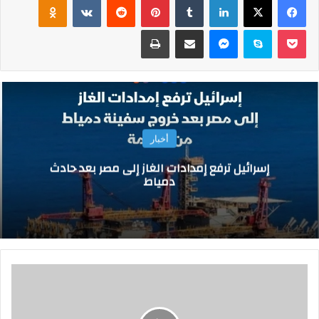
‫Pocket
سكايب
ماسنجر
مشاركة عبر البريد
طباعة
أخبار
إسرائيل ترفع إمدادات الغاز إلى مصر بعد حادث
دمياط
ه
ت
ك
ع