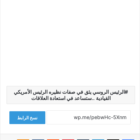
الرئيس الروسي يثق في صفات نظيره الرئيس الأمريكي
القيادية ..ستساعد في استعادة العلاقات
نسخ الرابط
فيسبوك
‫X
لينكدإن
‏Tumblr
بينتيريست
‏Reddit
‏VKontakte
Odnoklassniki