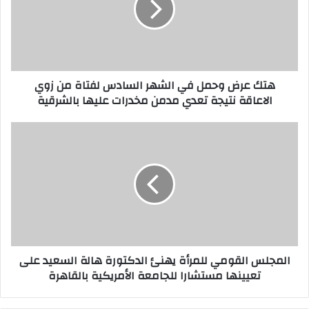
ر
ض
و
ح
م
هتك عرض وحمل في الشهر السادس لفتاة من زوي
ل
الاعاقة نتيجة تعدي مدمن مخدرات عليها بالشرقية
ف
ي
ا
ا
ل
ل
ش
م
ه
ج
ر
ل
ا
س
ل
ا
س
ل
ا
ق
المجلس القومي للمرأة يهنئ الدكتورة هالة السعيد على
د
و
تعيينها مستشارا للجامعة الأمريكية بالقاهرة
س
م
ل
ي
ف
ل