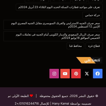
تعرف على مواعيد قطارات السكة الحديد اليوم الثلاثاء 23 أبريل 2024م
حركة حماس
سعر صرف الجنيه الاسترليني والفرنك السويسرى مقابل الجنيه المصري اليوم
الإثنين 12 أغسطس 2024م
سعر صرف الريال السعودي والدينار الكويتى أمام الجنيه فى تعاملات اليوم
الخميس الموافق 18يوليو 2024م
قطاع غزة
محافظ قنا
تابعنا علي
‫X
فيسبوك
بينتيريست
‫YouTube
انستقرام
© حقوق النشر 2026، جميع الحقوق محفوظة |
الطبعة الأولى تم
تصميمه بواسطة Hany Kamal
| للإتصال
01016244716/+2