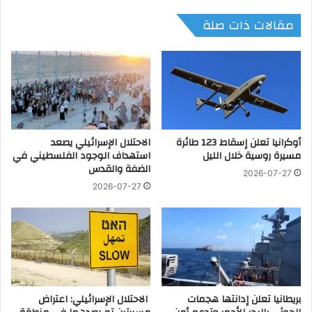
ت
ل
مقالات ذات صلة
ا
م
ة
ر
م
أ
ن
ة
ز
ي
و
ه
ي
ن
ا
ئ
ل
أوكرانيا تعلن إسقاط 123 طائرة
الاحتلال الإسرائيلي يصعد
ا
مسيرة روسية خلال الليل
استهداف الوجود الفلسطيني في
ا
ل
الضفة والقدس
ع
د
2026-07-27
ا
ك
2026-07-27
ق
ت
ة
و
ن
ر
ت
ة
ي
ه
ج
ا
ة
ل
بريطانيا تعلن إدانتها هجمات
الاحتلال الإسرائيلي: اعتراض
ت
ة