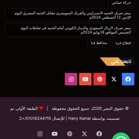
حركة حماس
سعر صرف الجنيه الاسترليني والفرنك السويسرى مقابل الجنيه المصري اليوم
الإثنين 12 أغسطس 2024م
سعر صرف الريال السعودي والدينار الكويتى أمام الجنيه فى تعاملات اليوم
الخميس الموافق 18يوليو 2024م
قطاع غزة
محافظ قنا
تابعنا علي
‫X
فيسبوك
بينتيريست
‫YouTube
انستقرام
© حقوق النشر 2026، جميع الحقوق محفوظة |
الطبعة الأولى تم
تصميمه بواسطة Hany Kamal
| للإتصال
01016244716/+2
فيسبوك
‫X
بينتيريست
‫YouTube
انستقرام