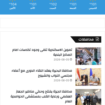
104
101
102
101
101
℉
℉
℉
℉
℉
الخميس
الجمعة
السبت
الأحد
الأثنين
محافظات
تموين الاسكندرية تنفى وجود تكدسات امام
المخابز البلدية
2026-08-05
محافظ البحيرة يعقد اللقاء الدورى مع أعضاء
مجلسي النواب والشيوخ
2026-08-05
محافظ الجيزة يفتتح وحدتي مناظير الجهاز
الهضمي ورعاية القلب بمستشفى الحوامدية
العام