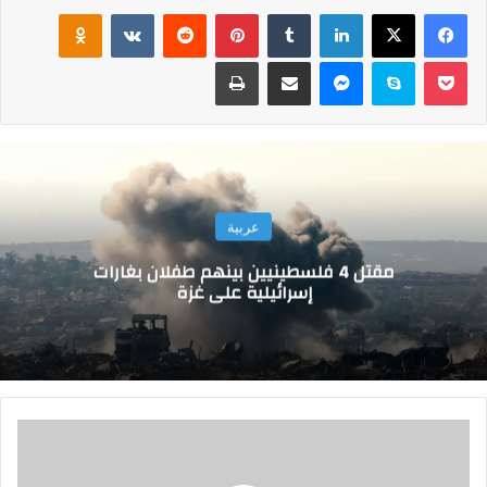
فيسبوك
‫X
لينكدإن
‏Tumblr
بينتيريست
‏Reddit
‏VKontakte
Odnoklassniki
‫Pocket
سكايب
ماسنجر
مشاركة عبر البريد
طباعة
عربية
مقتل 4 فلسطينيين بينهم طفلان بغارات
إسرائيلية على غزة
ا
ل
ق