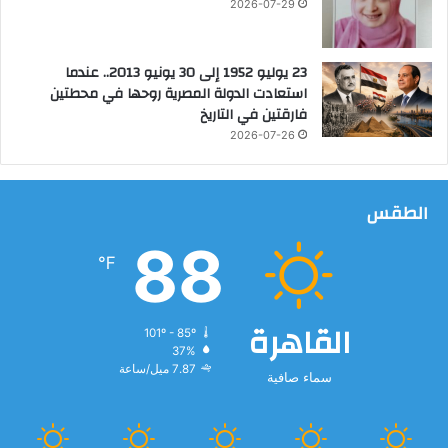
2026-07-29
23 يوليو 1952 إلى 30 يونيو 2013.. عندما
استعادت الدولة المصرية روحها في محطتين
فارقتين في التاريخ
2026-07-26
الطقس
88
℉
القاهرة
101º - 85º
37%
7.87 ميل/ساعة
سماء صافية