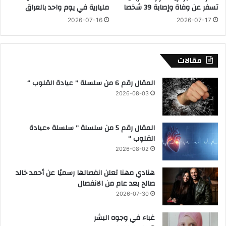
تسفر عن وفاة وإصابة 39 شخصا
مليارية في يوم واحد بالعراق
خ
ا
ا
2026-07-16
2026-07-17
ء
ر
ا
ج
ل
ي
مقالات
و
م
المقال رقم 6 من سلسلة ” عيادة القلوب “
2026-08-03
المقال رقم 5 من سلسلة ” سلسلة «عيادة
القلوب “
2026-08-02
هنادي مهنا تعلن انفصالها رسميًا عن أحمد خالد
صالح بعد عام من الانفصال
2026-07-30
غباء في وجوه البشر