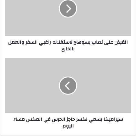
ب
ض
ع
ل
ى
ن
القبض على نصاب بسوهاج لاستغلاله راغبي السفر والعمل
ص
بالخارج
ا
ب
ب
س
س
ي
و
ر
ه
ا
ا
م
ج
ي
ل
ك
ا
ا
س
ي
سيراميكا يسعي لكسر حاجز الحرس في المكس مساء
ت
س
اليوم
غ
ع
ل
ي