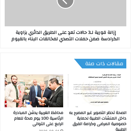
ة
ة
١
ف
٣
و
٥
ر
ح
ي
إزالة فورية لـ3 حالات تعدٍ على الطريق الدائري بزاوية
ا
ة
الكرادسة ضمن حملات التصدي لمخالفات البناء بالفيوم
ل
ل
ة
ـ
ت
3
ع
ح
مقالات ذات صلة
د
ا
ي
ل
ب
ا
ا
ت
ل
ت
ب
ع
ن
دٍ
ا
ع
ء
الصحة تحظر التصوير غير المصرح به
محافظ الغربية يدشن المبادرة
ل
داخل المنشآت الطبية لحماية
الرئاسية 100 يوم صحة للعام
ا
ى
خصوصية المرضى وكرامة الفرق
الرابع على التوالى
ل
ا
الطبية
م
ل