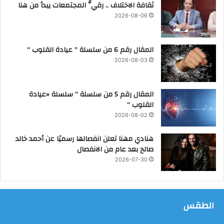
ثقافة الاختلاف .. رقيُّ المجتمعات يبدأ من هنا
ا
2026-08-06
د
س
ة
المقال رقم 6 من سلسلة ” عيادة القلوب “
ض
م
2026-08-03
ن
ح
م
المقال رقم 5 من سلسلة ” سلسلة «عيادة
ل
القلوب “
ا
2026-08-02
ت
ا
هنادي مهنا تعلن انفصالها رسميًا عن أحمد خالد
ل
صالح بعد عام من الانفصال
ت
2026-07-30
ص
د
ي
ل
الطقس
م
خ