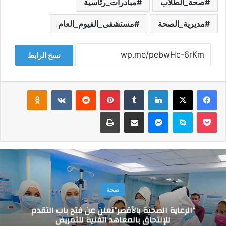
صحة_الطلاب
مبادرات_رئاسية
مديرية_الصحة
مستشفى_الفيوم_العام
نسخ الرابط
فيسبوك
‫X
لينكدإن
‏Tumblr
بينتيريست
‏Reddit
‏VKontakte
Odnoklassniki
‫Pocket
سكايب
ماسنجر
مشاركة عبر البريد
طباعة
صحة
“الرعاية الصحية بالأقصر”تعلن عن فتح باب التقدم
للإلتحاق بالمعاهد الفنية للتمريض