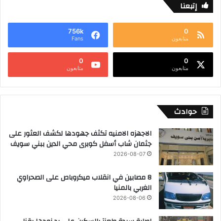
إتبعنا
756k
0
متابعون
Fans
0
0
متابعون
متابعون
حوادث
الاجهزه الامنيه تكثف جهودها لكشف العثور على
جثمان شاب أسفل كوبرى محي الدين ببني سويف
2026-08-07
8 مصابين في انقلاب ميكروباص على الصحراوي
الغربي بالمنيا
2026-08-06