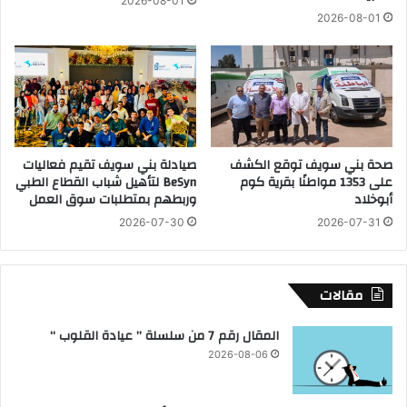
2026-08-01
خ
ط
2026-08-01
ا
ر
ل
ي
ف
ق
ب
ا
م
ل
ر
د
ا
ا
صحة بني سويف توقع الكشف
صيادلة بني سويف تقيم فعاليات
ك
ئ
على 1353 مواطنًا بقرية كوم
BeSyn لتأهيل شباب القطاع الطبي
ز
ر
أبوخلاد
وربطهم بمتطلبات سوق العمل
ا
ي
2026-07-30
2026-07-31
ل
ب
م
ز
ح
ا
ا
و
مقالات
ف
ي
ظ
ة
المقال رقم 7 من سلسلة ” عيادة القلوب “
ة
ا
2026-08-06
ل
ك
ر