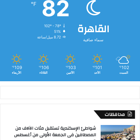
82
ا
℉
ل
ف
ا
القاهرة
102º - 78º
ت
51%
ا
8.72 ميل/ساعة
سماء صافية
ل
ب
ن
ا
ء
109
106
103
101
102
℉
℉
℉
℉
℉
السبت
الأحد
الأثنين
الثلاثاء
الأربعاء
ب
ا
ل
ف
ي
و
محافظات
م
شواطئ الإسكندرية تستقبل مئات الآلاف من
المصطافين فى الجمعة الأولى من أغسطس