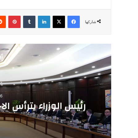
فيسبوك
‫X
لينكدإن
‏Tumblr
بينتيريست
شاركها
أق
06
رئيس الوزراء يترأس ا