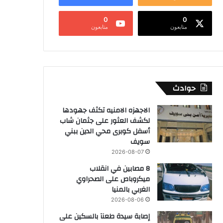
0
0
متابعون
متابعون
حوادث
الاجهزه الامنيه تكثف جهودها
لكشف العثور على جثمان شاب
أسفل كوبرى محي الدين ببني
سويف
2026-08-07
8 مصابين في انقلاب
ميكروباص على الصحراوي
الغربي بالمنيا
2026-08-06
إصابة سيدة طعنآ بالسكين على