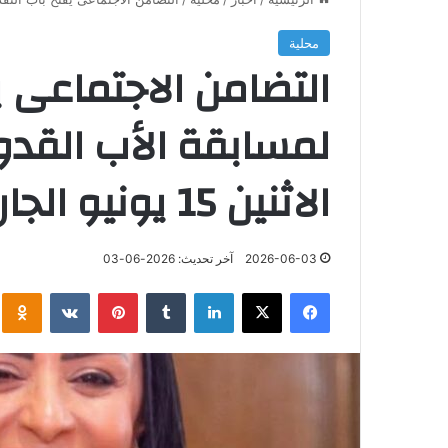
محلية
التضامن الاجتماعى ي
الاثنين 15 يونيو الجاري
2026-06-03
آخر تحديث: 2026-06-03
فيسبوك
‫X
لينكدإن
‏Tumblr
بينتيريست
‏VKontakte
klassniki