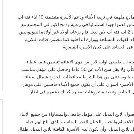
وتتضمن المسابقة اختيار و تكريم 16 اب قدوة يمثلون نماذج ملهمة في تربية الأبناء ودعم الأسرة متضمنة 10 اباء فئة اب
إعاقة ممن قدموا جهدا استثنائيا فى رعاية ودمج الابن فى المجتمع مع
تميزه فى احد المجالات الرياضية والعلمية – الفنية وعدد 2 اب فئة أب لابن بديل قام برعاية أولاد غير أولاده البيولوجيين
ية” وعدد 2 اب لابن من شهداء القوات المسلحة ووزارة الداخلية كما تتضمن فئات التكريم
 فى الحفاظ على كيان الاسرة المصرية
لفئة اب طبيعى اواب لابن من ذوى الاعاقة تتضمن قصة عطاء
متفردة تحتوي على رسائل إيجابية مع الأبناء والمجتمع كأب ولا يقل سن الأب عن 50 عاما وحاصل على مؤهل مناسب
ناء فقط ويستثنى من هذا الشرط محافظات الحدود شمال سيناء –
الأحمر- اسوان على أن يكون جميع الأبناء حاصلين على مؤهل
لعمل الخاص وتنفيذ مشروعات صغيرة كذلك دعمهم فى اطار
صول الابن البديل على مؤهل جامعى والمساواة بين جميع الأبناء
الاهتمام والحب والحنان القدر المناسب الذي أتاح لهم حياة
للابن البديل، وأن يكون لدى الأسرة الكافلة للابن البديل أطفال