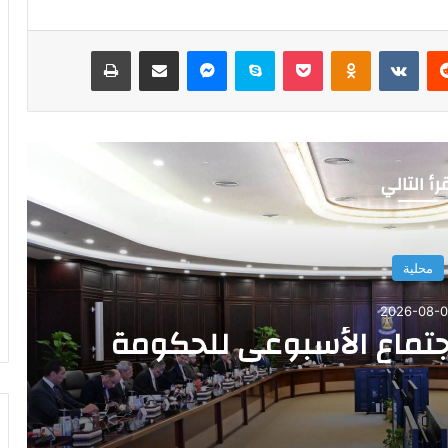
‏Reddit
‏VKontakte
Odnoklassniki
‫Pocket
سكايب
ماسنجر
مشاركة عبر البريد
طباعة
رأ التالي
محلية
2026-08-
لاجتماع الأسبوعي للحكومة