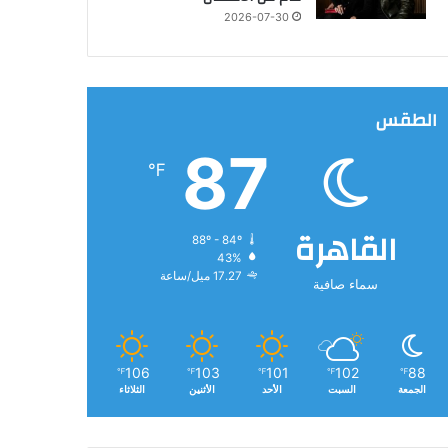
2026-07-30
الطقس
87
℉
القاهرة
88º - 84º
43%
17.27 ميل/ساعة
سماء صافية
106
103
101
102
88
℉
℉
℉
℉
℉
الجمعة
السبت
الأحد
الأثنين
الثلاثاء