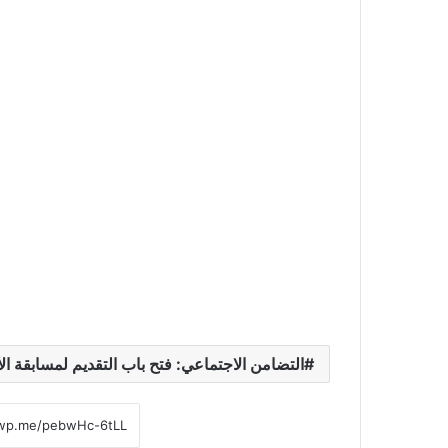
التضامن الاجتماعي: فتح باب التقديم لمسابقة الأب القدوة لعام 2026 حتى ا