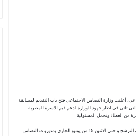
عي، أعلنت وزارة التضامن الاجتماعي فتح باب التقديم لمسابقة
 القدوة فى نسختها الجديدة للعام الجارى 2026 والتى تاتى فى اطار جهود الوزارة لدعم قيم الاسرة المصرية
ميزة من العطاء وتحمل المسئولية
حيث تم فتح باب التقديم واستقبال طلبات الراغبين فى الترشح و حتى الاثنين 15 من يونيو الجاري بمديريات التضامن