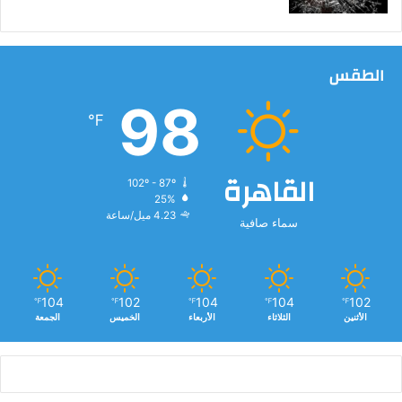
الطقس
98
℉
القاهرة
102º - 87º
25%
4.23 ميل/ساعة
سماء صافية
104
102
104
104
102
℉
℉
℉
℉
℉
الأثنين
الثلاثاء
الأربعاء
الخميس
الجمعة