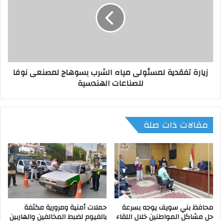
ي
ر
ب
ة
ا
ت
ل
ف
م
ق
و
د
زيارة تفقدية لمسئولى مياه الشرب بسوهاج لمصنعى نوفا
ا
ي
للصناعات الهندسية
ف
ة
ق
ل
ة
م
ع
س
مقالات ذات صلة
ل
ئ
ى
و
م
ل
ن
ى
ح
م
ة
ي
ك
ا
و
ه
ر
محافظ بني سويف يوجه بسرعة
حملات أمنية ومرورية مكثفة
ا
حل مشاكل المواطنين خلال اللقاء
بالفيوم لضبط المخالفين والهاربين
ي
ل