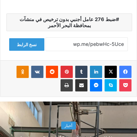
ضبط 276 عامل أجنبي بدون ترخيص في منشآت
بمحافظة البحر الأحمر
نسخ الرابط
فيسبوك
‫X
لينكدإن
‏Tumblr
بينتيريست
‏Reddit
‏VKontakte
Odnoklassniki
‫Pocket
سكايب
ماسنجر
مشاركة عبر البريد
طباعة
أخبار