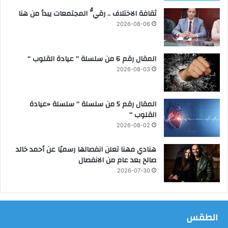
ز
ص
ثقافة الاختلاف .. رقيُّ المجتمعات يبدأ من هنا
ي
ن
ز
ا
2026-08-06
ا
ع
ل
ا
ق
ت
المقال رقم 6 من سلسلة ” عيادة القلوب “
د
ا
2026-08-03
ر
ل
ا
ه
ت
ن
المقال رقم 5 من سلسلة ” سلسلة «عيادة
ا
د
القلوب “
ل
س
2026-08-02
ت
ي
ع
ة
هنادي مهنا تعلن انفصالها رسميًا عن أحمد خالد
ل
صالح بعد عام من الانفصال
ي
2026-07-30
م
ي
ة
الطقس