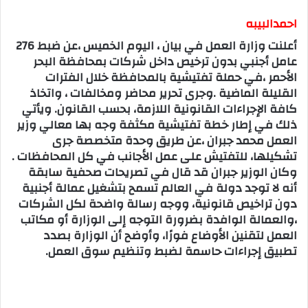
احمدالبيبه
أعلنت وزارة العمل في بيان ، اليوم الخميس ،عن ضبط 276
عامل أجنبي بدون ترخيص داخل شركات بمحافظة البحر
الأحمر ،في حملة تفتيشية بالمحافظة خلال الفترات
القليلة الماضية .وجرى تحرير محاضر ومخالفات ، واتخاذ
كافة الإجراءات القانونية اللازمة، بحسب القانون. ويأتي
ذلك في إطار خطة تفتيشية مكثفة وجه بها معالي وزير
العمل محمد جبران ،عن طريق وحدة متخصصة جرى
تشكيلها، للتفتيش على عمل الأجانب في كل المحافظات .
وكان الوزير جبران قد قال في تصريحات صحفية سابقة
أنه لا توجد دولة في العالم تسمح بتشغيل عمالة أجنبية
دون تراخيص قانونية، ووجه رسالة واضحة لكل الشركات
،والعمالة الوافدة بضرورة التوجه إلى الوزارة أو مكاتب
العمل لتقنين الأوضاع فورًا، وأوضح أن الوزارة بصدد
تطبيق إجراءات حاسمة لضبط وتنظيم سوق العمل.