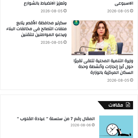
الاسبوعى
وتعزيز الانضباط بالشوارع
ة
ش
ب
ر
2026-08-05
2026-08-05
ق
ب
سكرتير محافظة الأقصر يتابع
ي
ب
ملفات التصالح فى مخالفات البناء
م
س
ويدعو المواطنين للتقنين
ة
و
8
ه
2026-08-05
م
ا
ل
ج
وزيرة التنمية المحلية تتلقى تقريرًا
ا
ل
حول أبرز إنجازات وأنشطة وحدة
ي
م
السكان المركزية بالوزارة
ي
ص
2026-08-05
ن
ن
د
ع
و
ى
ل
ن
مقالات
ا
و
ر
ف
المقال رقم 7 من سلسلة ” عيادة القلوب “
ل
ا
2026-08-06
ت
ل
ع
ل