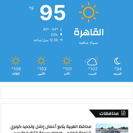
95
℉
القاهرة
95º - 84º
20%
12.06 ميل/ساعة
سماء صافية
106
103
101
102
94
℉
℉
℉
℉
℉
الجمعة
السبت
الأحد
الأثنين
الثلاثاء
محافظات
محافظ الغربية يتابع أعمال إحلال وتجديد كوبري