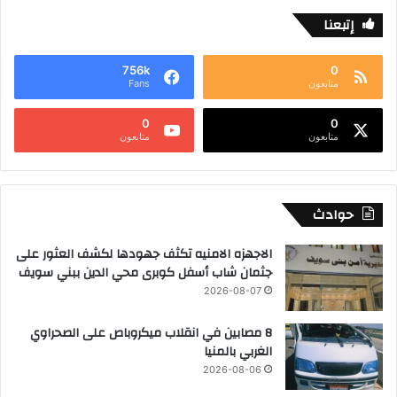
إتبعنا
756k
0
متابعون
Fans
0
0
متابعون
متابعون
حوادث
الاجهزه الامنيه تكثف جهودها لكشف العثور على
جثمان شاب أسفل كوبرى محي الدين ببني سويف
2026-08-07
8 مصابين في انقلاب ميكروباص على الصحراوي
الغربي بالمنيا
2026-08-06