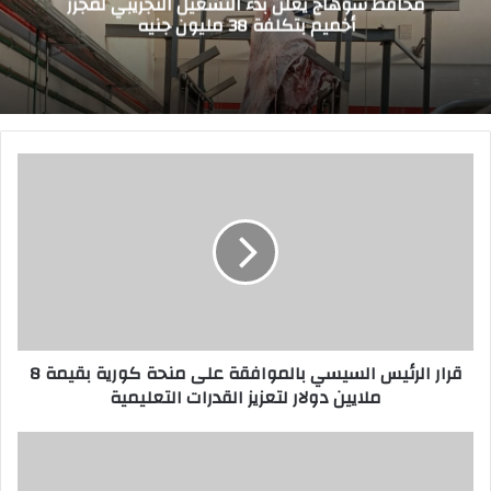
محافظ سوهاج يعلن بدء التشغيل التجريبي لمجزر
أخميم بتكلفة 38 مليون جنيه
ق
ر
ا
ر
ا
ل
ر
ئ
ي
قرار الرئيس السيسي بالموافقة على منحة كورية بقيمة 8
س
ملايين دولار لتعزيز القدرات التعليمية
ا
ل
س
ز
ي
ي
س
ا