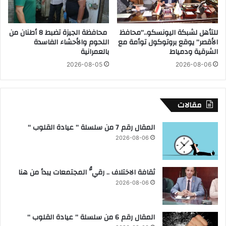
ل
ق
ط
س
ر
و
للتأهل لشبكة اليونسكو..”محافظ
محافظة الجيزة تضبط 8 أطنان من
ي
س
الأقصر” يوقع بروتوكول توأمة مع
اللحوم والأحشاء الفاسدة
ق
ك
الشرقية ودمياط
بالعمرانية
ا
ن
2026-08-05
2026-08-06
ل
ي
ص
س
ح
ة
ر
س
مقالات
ا
و
و
ه
المقال رقم 7 من سلسلة ” عيادة القلوب “
ي
ا
2026-08-06
ا
ج
ل
ف
ش
ي
ثقافة الاختلاف .. رقيُّ المجتمعات يبدأ من هنا
ر
م
ق
2026-08-06
ش
ي
ه
د
المقال رقم 6 من سلسلة ” عيادة القلوب “
و
ط