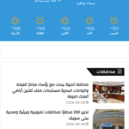
1.68 ميل/ساعة
سماء صافية
109
105
103
100
101
℉
℉
℉
℉
℉
السبت
الأحد
الأثنين
الثلاثاء
الأربعاء
محافظات
محافظ الجيزة يبحث مع رؤساء مراكز العياط
والواحات البحرية مستجدات ملف تقنين أراضي
أملاك الدولة
2026-08-08
تحرير 330 محضرًا لمخالفات تموينية وبيئية وصحية
ببنى سويف
2026-08-08