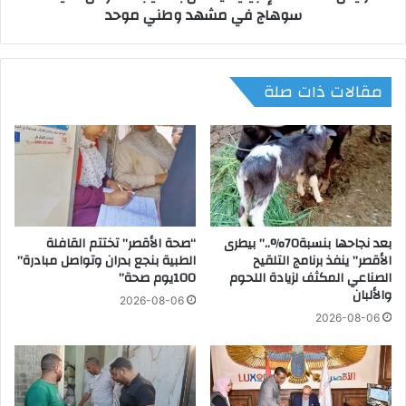
سوهاج في مشهد وطني موحد
ا
ة
ل
ا
ر
ل
ع
إ
مقالات ذات صلة
ا
ن
ي
ج
ة
ي
ل
ل
ل
ي
م
ة
ص
ي
ا
ح
ب
بعد نجاحها بنسبة70%..” بيطرى
“صحة الأقصر” تختتم القافلة
ت
الأقصر” ينفذ برنامج التلقيح
الطبية بنجع بدران وتواصل مبادرة”
ي
ف
الصناعي المكثف لزيادة اللحوم
100يوم صحة”
ن
ل
والألبان
ب
ب
2026-08-06
ح
ت
2026-08-06
ا
ن
د
ص
ث
ي
ا
ب