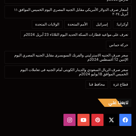
أسعار صرف الدولار الأمريكي مقابل الجنيه المصري اليوم الخميس الموافق ١١
أبريل ٢٠٢٤
أوكرانيا:
إسرائيل
الأمم المتحدة
الولايات المتحدة
تعرف على مواعيد قطارات السكة الحديد اليوم الثلاثاء 23 أبريل 2024م
حركة حماس
سعر صرف الجنيه الاسترليني والفرنك السويسرى مقابل الجنيه المصري اليوم
الإثنين 12 أغسطس 2024م
سعر صرف الريال السعودي والدينار الكويتى أمام الجنيه فى تعاملات اليوم
الخميس الموافق 18يوليو 2024م
قطاع غزة
محافظ قنا
تابعنا علي
‫X
فيسبوك
بينتيريست
‫YouTube
انستقرام