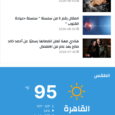
2026-08-03
ن
ي
م
المقال رقم 5 من سلسلة ” سلسلة «عيادة
و
القلوب “
ح
2026-08-02
د
هنادي مهنا تعلن انفصالها رسميًا عن أحمد خالد
صالح بعد عام من الانفصال
2026-07-30
الطقس
95
℉
القاهرة
101º - 83º
24%