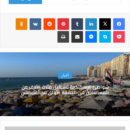
فيسبوك
‫X
لينكدإن
‏Tumblr
بينتيريست
‏Reddit
‏VKontakte
Odnoklassniki
‫Pocket
سكايب
ماسنجر
مشاركة عبر البريد
طباعة
أخبار
شواطئ الإسكندرية تستقبل مئات الآلاف من
المصطافين فى الجمعة الأولى من أغسطس
م