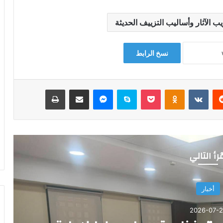
الآثار وأساليب التزييف الحديثة
نسخ الرابط
‏Reddit
‏VKontakte
Odnoklassniki
‫Pocket
سكايب
ماسنجر
مشاركة عبر البريد
طباعة
رأ التالي
أخبار
2026-07-2