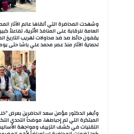
وشهدت المحاضرة التي ألقاها عالم الآثار المص
العامة للرقابة على المنافذ الأثرية، تفاعلاً ك
يقفون حائط صد ضد محاولات تهريب التاريخ ال
لحماية الآثار منذ عصر محمد علي باشا حتى يومن
وأبهر الدكتور مؤمن سعد الحاضرين بعرض “خلف
المبتكرة التي تم إحباطها، موضحاً التحدي الت
التقنيات في كشف التزييف ومواجهة الأساليب 
كما تضمنت المحاضرة استعراضاً لأهم المضبوطا