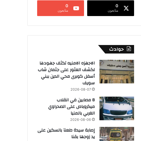
0
0
متابعون
متابعون
حوادث
الاجهزه الامنيه تكثف جهودها
لكشف العثور على جثمان شاب
أسفل كوبرى محي الدين ببني
سويف
2026-08-07
8 مصابين في انقلاب
ميكروباص على الصحراوي
الغربي بالمنيا
2026-08-06
إصابة سيدة طعنآ بالسكين على
يد زوجها بقنا