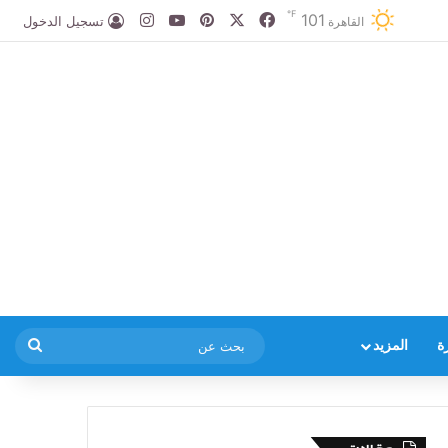
℉
101
‫X
فيسبوك
بينتيريست
‫YouTube
انستقرام
تسجيل الدخول
القاهرة
بحث
ة
المزيد
عن