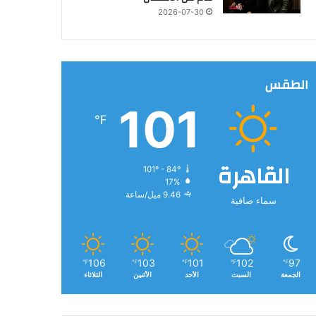
2026-07-30
الطقس
101
℉
القاهرة
101º - 84º
17%
9.46 ميل/ساعة
سماء صافية
106
103
101
102
97
℉
℉
℉
℉
℉
الجمعة
السبت
الأحد
الأثنين
الثلاثاء