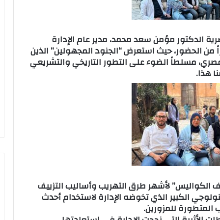
رية الدكتور مؤمن سعد محمد، مدير عام الإدارة
بيراً من الحضور، حيث استعرض “الجنود المجهولين” الذين
مصري، مسلطاً الضوء على التطور التاريخي والتشريعي
ا هذا.
 الكواليس” لأشهر طرق التهريب وأساليب التزييف
كنولوجي الكبير الذي تخوضه الإدارة لاستخدام أحدث
المتطورة للمزورين.
ت الأثرية التي نجحت الإدارة في استعادتها