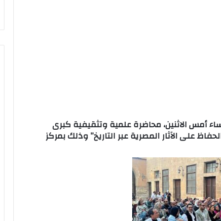
ء أمس الاثنين، محاضرة علمية وتثقيفية كبرى
حفاظ على الآثار المصرية عبر التاريخ” وذلك بمركز