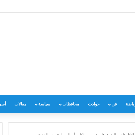
ياضة
فن
حوادث
محافظات
سياسة
مقالات
أسر
ار تلقي الضوء على تهريب الآثار وأساليب التزييف الحديثة