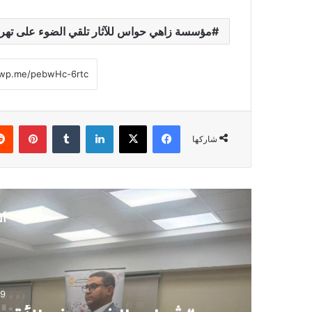
مؤسسة زاهي حواس للآثار تلقي الضوء على تهريب 
فيسبوك
‫X
لينكدإن
‏Tumblr
بينتيريست
شاركها
أق
9