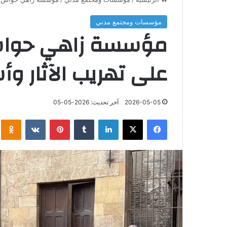
مؤسسات ومجتمع مدني
مؤسسة زاهي حواس ل
على تهريب الآثار وأس
2026-05-05
آخر تحديث: 2026-05-05
فيسبوك
‫X
لينكدإن
‏Tumblr
بينتيريست
‏VKontakte
klassniki