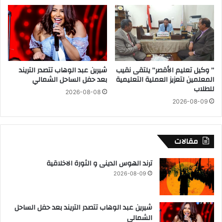
ل
س
ط
م
ي
ي
ا
ر
ر
ف
م
ر
” وكيل تعليم الأقصر” يلتقى نقيب
شيرين عبد الوهاب تتصدر التريند
ح
ج
المعلمين لتعزيز العملية التعليمية
بعد حفل الساحل الشمالي
م
ي
للطلاب
د
2026-08-08
ر
أ
2026-08-09
و
ب
ي
و
أ
ب
خ
مقالات
ك
ط
ر
ر
ترند الهوس الدينى و الثورة الاخلاقية
ح
م
2026-08-09
ا
و
م
ق
د
ف
شيرين عبد الوهاب تتصدر التريند بعد حفل الساحل
ت
ع
الشمالي
ا
ا