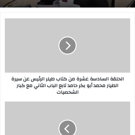
ا
ل
ح
ل
ق
ة
ا
ل
س
الحلقة السادسة عشرة من كتاب طيلر الرئيس عن سيرة
ا
الطيار محمد أبو بكر حامد تابع الباب الثاني مع كبار
د
الشحصيات
س
ة
ع
«
ش
س
ر
ا
ة
ر
م
ك