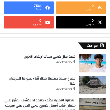
756k
0
متابعون
Fans
0
0
متابعون
متابعون
حوادث
قصة بطل ضحى بحياته لإنقاذ الاخرين
2026-08-09
مصرع سيدة صدمها قطار أثناء عبورها للمزلقان
بقنا
2026-08-08
الاجهزه الامنيه تكثف جهودها لكشف العثور على
جثمان شاب أسفل كوبرى محي الدين ببني سويف