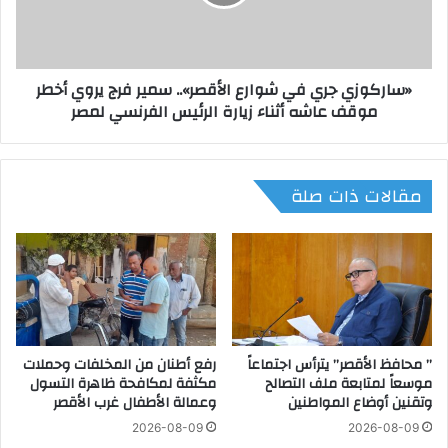
ن
و
ك
ز
ت
ي
ا
ج
«ساركوزي جري في شوارع الأقصر».. سمير فرج يروي أخطر
ب
ر
موقف عاشه أثناء زيارة الرئيس الفرنسي لمصر
ط
ي
ي
ف
ل
ي
ر
ش
مقالات ذات صلة
ا
و
ل
ا
ر
ر
ئ
ع
ي
ا
س
ل
ع
أ
ن
ق
س
” محافظ الأقصر” يترأس اجتماعاً
رفع أطنان من المخلفات وحملات
ص
موسعاً لمتابعة ملف التصالح
مكثفة لمكافحة ظاهرة التسول
ي
ر
وتقنين أوضاع المواطنين
وعمالة الأطفال غرب الأقصر
ر
»
ة
.
2026-08-09
2026-08-09
ا
.