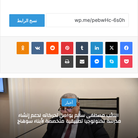
نسخ الرابط
فيسبوك
‫X
لينكدإن
‏Tumblr
بينتيريست
‏Reddit
‏VKontakte
Odnoklassniki
‫Pocket
سكايب
ماسنجر
مشاركة عبر البريد
طباعة
أخبار
النائب مصطفى سالم يواصل تحركاته لدعم إنشاء
مدرسة تكنولوجيا تطبيقية متخصصة لأبناء سوهاج