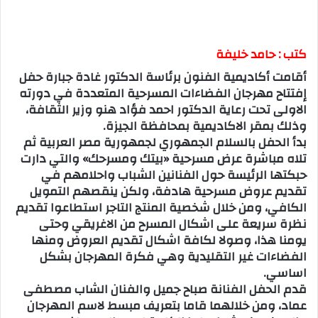
كتب : حامد خليفة
أقامت أكاديمية الفنون برئاسة الدكتور غادة جبارة حفل
إفتتاح مهرجان الفضاءات المسرحية المتعددة في دورته
الاولى تحت رعاية الدكتور احمد فؤاد هنو وزير الثقافة،
وذلك بمقر الاكاديمية بمحافظة الجيزة.
بدأ الحفل بالسلام الجمهوري لجمهورية مصر العربية ثم
تلاه مباشرة عرض مسرحية «بيتك ومسرحك» والتي دارت
حبكتها الرئيسة حول الفنانين الشباب واحلامهم في
تقديم عروض مسرحية هادفة، ولكن ينقصهم التمويل
الكافي، ومن خلال شخصية المنتج التاجر استطاعوا تقديم
نظرة سريعة على اشكال المسرح من الاغريقي وحتى
يومنا هذا، وصولا لكافة اشكال تقديم العروض ومنها
الفضاءات غير التقليدية وهي فكرة المهرجان بشكل
اساسي.
قدم الحفل الفنانة صباح جميل والفنان الشاب مصطفى
عماد، ومن خلالهما قاما بتعريف مبسط لاسم المهرجان