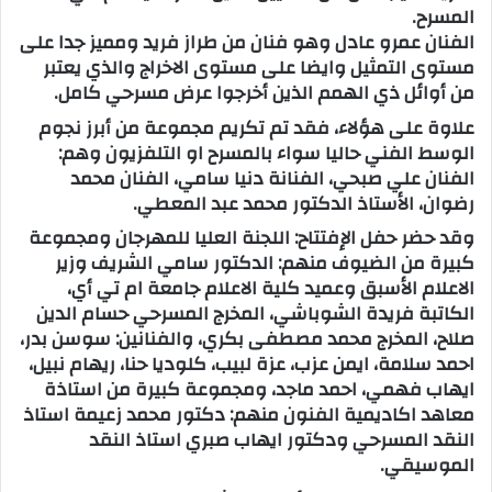
المسرح.
الفنان عمرو عادل وهو فنان من طراز فريد ومميز جدا على
مستوى التمثيل وايضا على مستوى الاخراج والذي يعتبر
من أوائل ذي الهمم الذين أخرجوا عرض مسرحي كامل.
علاوة على هؤلاء، فقد تم تكريم مجموعة من أبرز نجوم
الوسط الفني حاليا سواء بالمسرح او التلفزيون وهم:
الفنان علي صبحي، الفنانة دنيا سامي، الفنان محمد
رضوان، الأستاذ الدكتور محمد عبد المعطي.
وقد حضر حفل الإفتتاح: اللجنة العليا للمهرجان ومجموعة
كبيرة من الضيوف منهم: الدكتور سامي الشريف وزير
الاعلام الأسبق وعميد كلية الاعلام جامعة ام تي أي،
الكاتبة فريدة الشوباشي، المخرج المسرحي حسام الدين
صلاح، المخرج محمد مصطفى بكري، والفنانين: سوسن بدر،
احمد سلامة، ايمن عزب، عزة لبيب، كلوديا حنا، ريهام نبيل،
ايهاب فهمي، احمد ماجد، ومجموعة كبيرة من استاذة
معاهد اكاديمية الفنون منهم: دكتور محمد زعيمة استاذ
النقد المسرحي ودكتور ايهاب صبري استاذ النقد
الموسيقي.