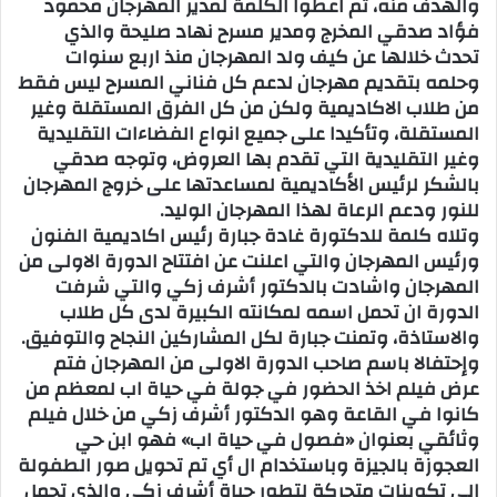
والهدف منه، ثم اعطوا الكلمة لمدير المهرجان محمود
فؤاد صدقي المخرج ومدير مسرح نهاد صليحة والذي
تحدث خلالها عن كيف ولد المهرجان منذ اربع سنوات
وحلمه بتقديم مهرجان لدعم كل فناني المسرح ليس فقط
من طلاب الاكاديمية ولكن من كل الفرق المستقلة وغير
المستقلة، وتأكيدا على جميع انواع الفضاءات التقليدية
وغير التقليدية التي تقدم بها العروض، وتوجه صدقي
بالشكر لرئيس الأكاديمية لمساعدتها على خروج المهرجان
للنور ودعم الرعاة لهذا المهرجان الوليد.
وتلاه كلمة للدكتورة غادة جبارة رئيس اكاديمية الفنون
ورئيس المهرجان والتي اعلنت عن افتتاح الدورة الاولى من
المهرجان واشادت بالدكتور أشرف زكي والتي شرفت
الدورة ان تحمل اسمه لمكانته الكبيرة لدى كل طلاب
والاستاذة، وتمنت جبارة لكل المشاركين النجاح والتوفيق.
وإحتفالا باسم صاحب الدورة الاولى من المهرجان فتم
عرض فيلم اخذ الحضور في جولة في حياة اب لمعظم من
كانوا في القاعة وهو الدكتور أشرف زكي من خلال فيلم
وثائقي بعنوان «فصول في حياة اب» فهو ابن حي
العجوزة بالجيزة وباستخدام ال أي تم تحويل صور الطفولة
الى تكوينات متحركة لتطور حياة أشرف زكي والذي تحمل