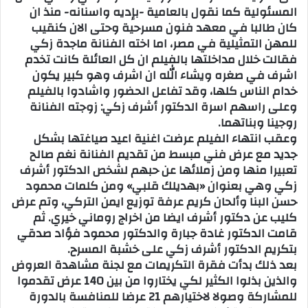
المسئولية كما نقول بالعامية -بإديه واسنانه- منذ ان
كان طالبا في معهد فنون مسرحية وحتى الان كنقيب
للمهن التمثيلية في مصر، اما اخته الفنانة ماجدة زكي
فقالت خلال مداخلتها بالفيلم ان كل العائلة كانت تخدم
اشرف في صغره ويشاء الله ان اشرف وهو كبير يكون
خدام الناس كلها، وقد تفاعل الحضور واشادوا بالفيلم
وعلى راسهم اسرة الدكتور أشرف زكي: زوجته الفنانة
روجينا وبناتهما.
وعقب انتهاء الفيلم عرضت اغنية اعيد صياغتها بشكل
جديد مع عرض فني مبسط من تقديم الفنانة نغم صالح
تعبيرا منها ومن زملائها عن حبهم لشخص الدكتور أشرف
زكي وهي بعنوان «بهديلك قلبي» ومن كلمات محمود
حسن البنا وألحان كريم عرفة توزيع ايمن التركي، وتم عرض
كليب عن دكتور أشرف ايضا من اخراج روماني خيري. ثم
قامت الدكتور غادة جبارة والدكتور محمود فؤاد صدقي
بتكريم الدكتور أشرف زكي على خشبة المسرح.
بعد ذلك بدأت فقرة التكريمات مع لجنة مشاهدة العروض
والذين بذلوا الكثير لكي يختاروا من بين 140 عرض تقدموا
للمشاركة وصولا لاختيارهم 21 عرضا للمنافسة بالدورة