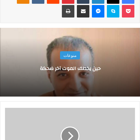
‫Pocket
سكايب
ماسنجر
مشاركة عبر البريد
طباعة
منوعات
حين يخطف الموت آخر ضحكة
ق
ي
ا
د
ي