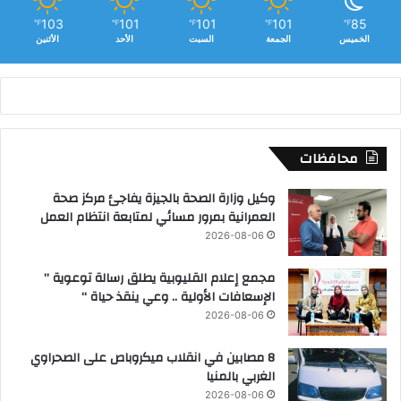
103
101
101
101
85
℉
℉
℉
℉
℉
الخميس
الجمعة
السبت
الأحد
الأثنين
محافظات
وكيل وزارة الصحة بالجيزة يفاجئ مركز صحة
العمرانية بمرور مسائي لمتابعة انتظام العمل
2026-08-06
مجمع إعلام القليوبية يطلق رسالة توعوية ”
الإسعافات الأولية .. وعي ينقذ حياة “
2026-08-06
8 مصابين في انقلاب ميكروباص على الصحراوي
الغربي بالمنيا
2026-08-06