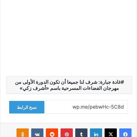
غادة جبارة: شرف لنا جميعا أن تكون الدورة الأولى من
مهرجان الفضاءات المسرحية باسم «أشرف زكي»
نسخ الرابط
فيسبوك
‫X
لينكدإن
‏Tumblr
بينتيريست
‏Reddit
‏VKontakte
Odnoklassniki