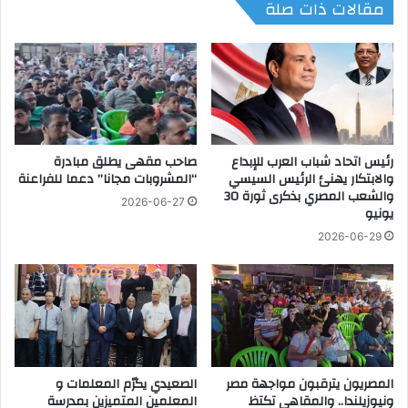
مقالات ذات صلة
ف
ا
ب
ي
ق
ش
و
ا
ة
ر
ا
ك
ل
ف
س
ى
ي
رئيس اتحاد شباب العرب للإبداع
صاحب مقهى يطلق مبادرة
ا
والابتكار يهنئ الرئيس السيسي
“المشروبات مجانا” دعما للفراعنة
س
ل
والشعب المصري بذكرى ثورة 30
ي
م
2026-06-27
يونيو
.
ؤ
.
ت
2026-06-29
ز
م
ي
ر
ا
ا
ر
ل
ة
ف
م
ر
ص
ن
المصريون يترقبون مواجهة مصر
الصعيدي يكرّم المعلمات و
ر
س
ونيوزيلندا.. والمقاهي تكتظ
المعلمين المتميزين بمدرسة
ت
ى