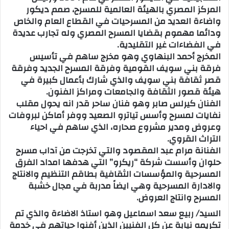
المركز المصري بالهيئة العالمية للمسرح، صمم ديكور
واضاءة العديد من المسرحيات في القطاع العام والخاص
ودائما مهموم بقضايا المسرح المصري وله تجارب عديدة
في الفضاءات غير التقليدية.
المخرج أحمد البنهاوي وهو مخرج ساهم في تأسيس
فرقة بني سويف القومية وفرقة المسرح الجديد وفرقة
قصر ثقافة بني سويف والذي شارك بأعمال كبيرة في
هيئة قصور الثقافة والجامعات ومراكز الفنون.
الفنان كيرلس صابر وهو فنان ساحر قدر انه يحول مقلب
نفايات لمسرح وأسس تياترو الصعيد ووفر أماكن لبروفات
وعروض ومدير مشروع صحاره، الذي ساهم في احياء
التراث القروي.
الفنانة مرام عبد المقصود والتي تخرجت من آداب مسرح
حلوان وأسست شركة “ريكرو” التي هدفها امداد الفرق
المسرحية والمؤسسات الثقافية بطاقم التنظيم والانتاج
والادارة المسرحية وهي ايضاً مدربة في مجال خشبة
المسرح وانتاج العروض.
السيد/ ربيع سعد اسماعيل وهو استاذ الاضاءة والذي تم
تكريمه نيابة عن كل الفنيين الذين أفنوا حياتهم في خدمة