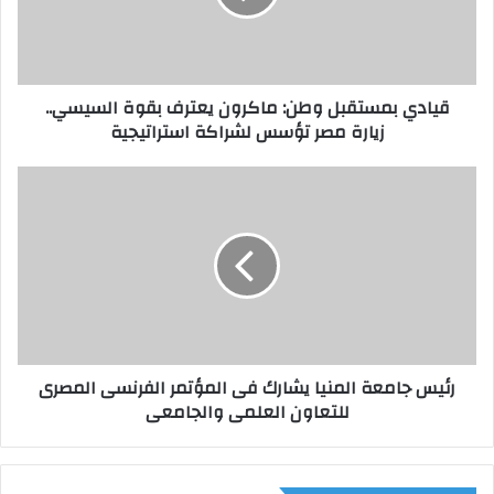
ب
م
س
ت
قيادي بمستقبل وطن: ماكرون يعترف بقوة السيسي..
ق
زيارة مصر تؤسس لشراكة استراتيجية
ب
ل
و
ر
ط
ئ
ن
ي
:
س
م
ج
ا
ا
ك
م
ر
ع
و
ة
رئيس جامعة المنيا يشارك فى المؤتمر الفرنسى المصرى
ن
ا
للتعاون العلمى والجامعى
ي
ل
ع
م
ت
ن
ر
ي