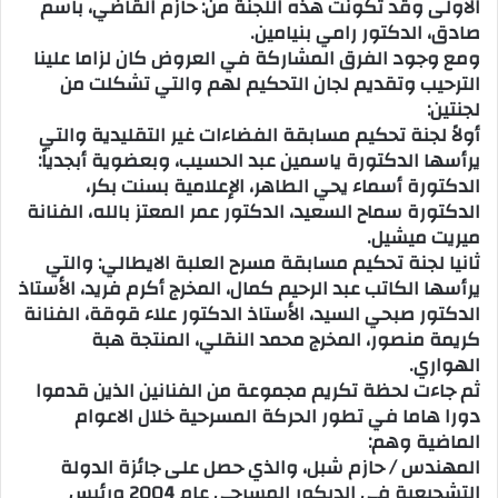
الاولى وقد تكونت هذه اللجنة من: حازم القاضي، باسم
صادق، الدكتور رامي بنيامين.
ومع وجود الفرق المشاركة في العروض كان لزاما علينا
الترحيب وتقديم لجان التحكيم لهم والتي تشكلت من
لجنتين:
أولاً لجنة تحكيم مسابقة الفضاءات غير التقليدية والتي
يرأسها الدكتورة ياسمين عبد الحسيب، وبعضوية أبجدياً:
الدكتورة أسماء يحي الطاهر، الإعلامية بسنت بكر،
الدكتورة سماح السعيد، الدكتور عمر المعتز بالله، الفنانة
ميريت ميشيل.
ثانيا لجنة تحكيم مسابقة مسرح العلبة الايطالي: والتي
يرأسها الكاتب عبد الرحيم كمال، المخرج أكرم فريد، الأستاذ
الدكتور صبحي السيد، الأستاذ الدكتور علاء قوقة، الفنانة
كريمة منصور، المخرج محمد النقلي، المنتجة هبة
الهواري.
ثم جاءت لحظة تكريم مجموعة من الفنانين الذين قدموا
دورا هاما في تطور الحركة المسرحية خلال الاعوام
الماضية وهم:
المهندس / حازم شبل، والذي حصل على جائزة الدولة
التشجيعية في الديكور المسرحي عام 2004 ورئيس