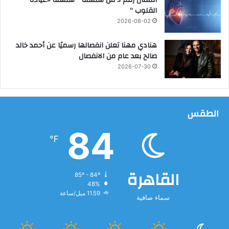
المقال رقم 5 من سلسلة ” سلسلة «عيادة
ل
القلوب “
ج
2026-08-02
ا
م
هنادي مهنا تعلن انفصالها رسميًا عن أحمد خالد
ع
صالح بعد عام من الانفصال
ى
2026-07-30
الطقس
84
℉
القاهرة
85º - 84º
48%
11.59 ميل/ساعة
سماء صافية