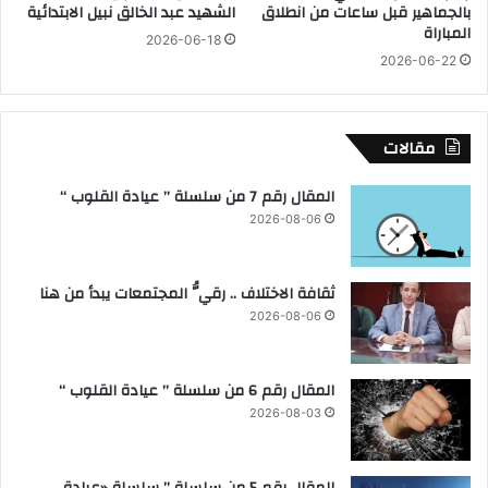
بالجماهير قبل ساعات من انطلاق
الشهيد عبد الخالق نبيل الابتدائية
ؤ
ا
المباراة
2026-06-18
س
ل
2026-06-22
س
م
ل
ص
ش
ر
ر
ى
مقالات
ا
ل
ك
ل
المقال رقم 7 من سلسلة ” عيادة القلوب “
ة
ت
2026-08-06
ا
ع
س
ا
ت
و
ثقافة الاختلاف .. رقيُّ المجتمعات يبدأ من هنا
ر
ن
2026-08-06
ا
ا
ت
ل
ي
ع
المقال رقم 6 من سلسلة ” عيادة القلوب “
ج
ل
ي
م
2026-08-03
ة
ى
و
ا