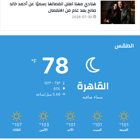
هنادي مهنا تعلن انفصالها رسميًا عن أحمد خالد
ا
صالح بعد عام من الانفصال
ل
2026-07-30
م
و
ا
ط
الطقس
ن
ي
78
ن
℉
القاهرة
101º - 78º
61%
5.46 ميل/ساعة
سماء صافية
107
103
101
101
101
℉
℉
℉
℉
℉
الجمعة
السبت
الأحد
الأثنين
الثلاثاء