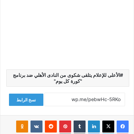
الأعلى للإعلام يتلقى شكوى من النادى الأهلي ضد برنامج
"كورة كل يوم"
نسخ الرابط
فيسبوك
‫X
لينكدإن
‏Tumblr
بينتيريست
‏Reddit
‏VKontakte
Odnoklassniki
‫Pocket
سكايب
ماسنجر
مشاركة عبر البريد
طباعة