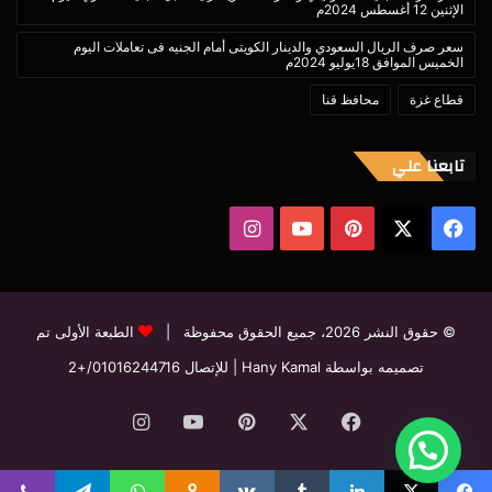
الإثنين 12 أغسطس 2024م
سعر صرف الريال السعودي والدينار الكويتى أمام الجنيه فى تعاملات اليوم
الخميس الموافق 18يوليو 2024م
قطاع غزة
محافظ قنا
تابعنا علي
‫X
فيسبوك
بينتيريست
‫YouTube
انستقرام
© حقوق النشر 2026، جميع الحقوق محفوظة |
الطبعة الأولى تم
تصميمه بواسطة Hany Kamal
| للإتصال
01016244716/+2
فيسبوك
‫X
بينتيريست
‫YouTube
انستقرام