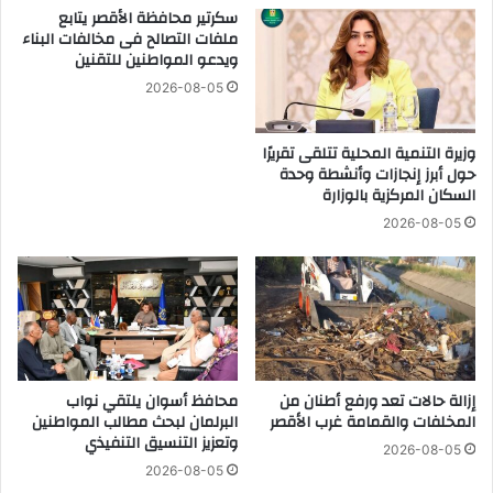
ا
ل
سكرتير محافظة الأقصر يتابع
ل
ق
ملفات التصالح فى مخالفات البناء
ويدعو المواطنين للتقنين
ي
ا
و
ء
2026-08-05
م
ا
ف
ل
وزيرة التنمية المحلية تتلقى تقريرًا
ي
ج
حول أبرز إنجازات وأنشطة وحدة
س
م
السكان المركزية بالوزارة
و
ا
ه
ه
2026-08-05
ا
ي
ج
ر
ي
ا
ل
أ
س
إزالة حالات تعد ورفع أطنان من
محافظ أسوان يلتقي نواب
ب
المخلفات والقمامة غرب الأقصر
البرلمان لبحث مطالب المواطنين
و
وتعزيز التنسيق التنفيذي
2026-08-05
ع
2026-08-05
ي