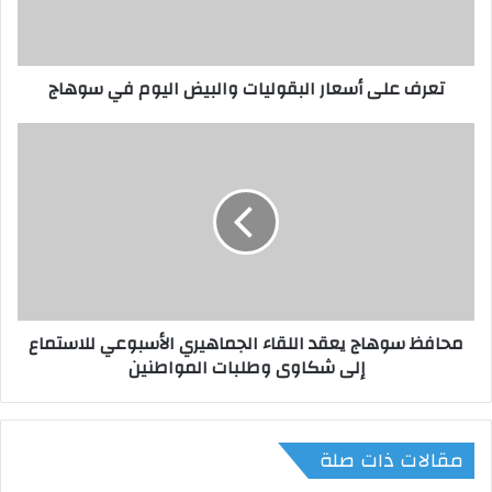
ى
أ
س
تعرف على أسعار البقوليات والبيض اليوم في سوهاج
ع
ا
ر
م
ا
ح
ل
ا
ب
ف
ق
ظ
و
س
ل
و
ي
ه
ا
ا
محافظ سوهاج يعقد اللقاء الجماهيري الأسبوعي للاستماع
ت
ج
إلى شكاوى وطلبات المواطنين
و
ي
ا
ع
ل
ق
ب
د
مقالات ذات صلة
ي
ا
ض
ل