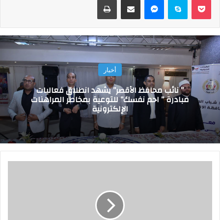
أخبار
” نائب محافظ الأقصر” يشهد انطلاق فعاليات
مبادرة ” احم نفسك” للتوعية بمخاطر المراهنات
الإلكترونية
ت
ع
ر
ف
ع
ل