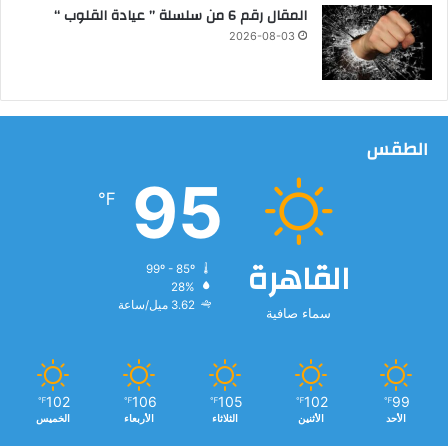
المقال رقم 6 من سلسلة ” عيادة القلوب “
2026-08-03
الطقس
95
℉
القاهرة
99º - 85º
28%
3.62 ميل/ساعة
سماء صافية
102
106
105
102
99
℉
℉
℉
℉
℉
الأحد
الأثنين
الثلاثاء
الأربعاء
الخميس