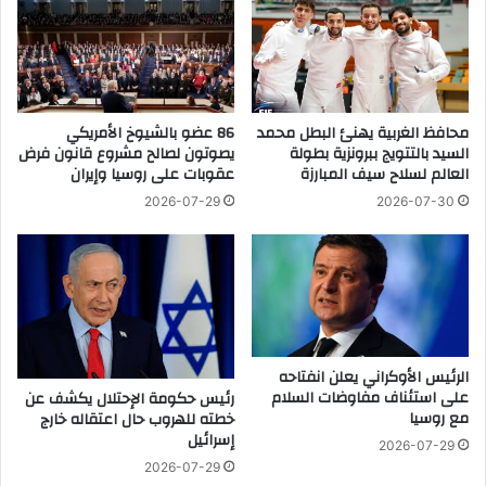
أ
ع
ب
ن
ي
إ
ض
ي
ع
ر
محافظ الغربية يهنئ البطل محمد
86 عضو بالشيوخ الأمريكي
ن
ا
السيد بالتتويج ببرونزية بطولة
يصوتون لصالح مشروع قانون فرض
إ
ن
العالم لسلاح سيف المبارزة
عقوبات على روسيا وإيران
ي
ي
ر
ن
2026-07-29
2026-07-30
ا
ت
ن
ش
ي
ر
ن
و
ت
ي
ش
ت
ر
ع
الرئيس الأوكراني يعلن انفتاحه
و
ر
على استئناف مفاوضات السلام
رئيس حكومة الإحتلال يكشف عن
ي
ض
مع روسيا
خطته للهروب حال اعتقاله خارج
ت
ل
إسرائيل
2026-07-29
ع
ه
2026-07-29
ر
ج