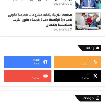
2026-08-09
محافظ الغربية يتفقد مشروعات المرحلة الأولى
للمبادرة الرئاسية «حياة كريمة» بقرى الغريب
وسندبسط ونهطاي
2026-08-09
إتبعنا
756k
0
متابعون
Fans
0
0
متابعون
متابعون
حوادث