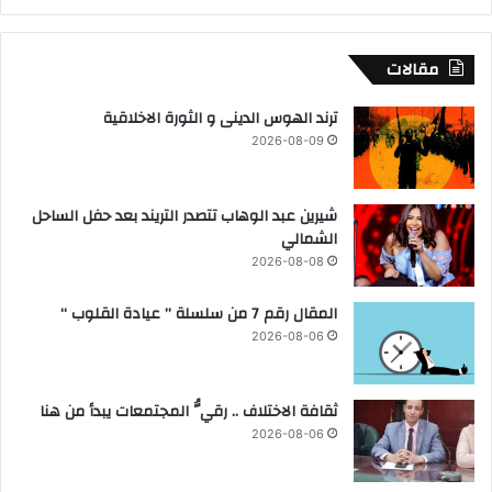
ض
و
ل
م
ه
ح
مقالات
ج
ا
و
د
ترند الهوس الدينى و الثورة الاخلاقية
م
2026-08-09
ح
ا
د
شيرين عبد الوهاب تتصدر التريند بعد حفل الساحل
الشمالي
2026-08-08
المقال رقم 7 من سلسلة ” عيادة القلوب “
2026-08-06
ثقافة الاختلاف .. رقيُّ المجتمعات يبدأ من هنا
2026-08-06