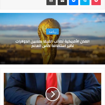
رياضة
المدن الأمريكية تطالب الفيفا بملايين الدولارات
نظير استضافة كأس العالم
ا
ج
ل
س
و
ا
و