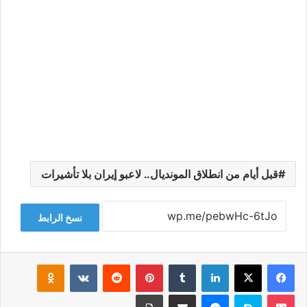
قبل أيام من انطلاق المونديال.. لاعبو إيران بلا تأشيرات
نسخ الرابط
فيسبوك
‫X
لينكدإن
‏Tumblr
بينتيريست
‏Reddit
‏VKontakte
Odnoklassniki
‫Pocket
سكايب
ماسنجر
مشاركة عبر البريد
طباعة