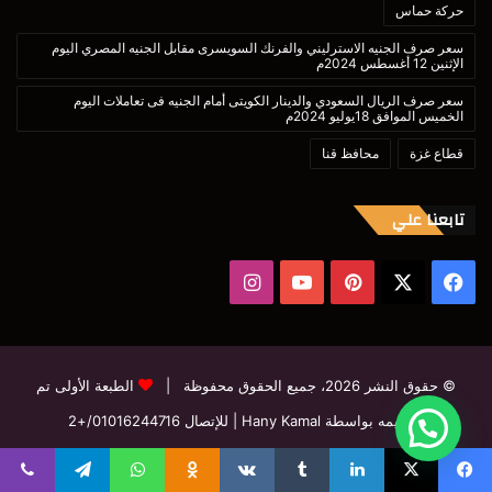
حركة حماس
سعر صرف الجنيه الاسترليني والفرنك السويسرى مقابل الجنيه المصري اليوم
الإثنين 12 أغسطس 2024م
سعر صرف الريال السعودي والدينار الكويتى أمام الجنيه فى تعاملات اليوم
الخميس الموافق 18يوليو 2024م
قطاع غزة
محافظ قنا
تابعنا علي
‫X
فيسبوك
بينتيريست
‫YouTube
انستقرام
© حقوق النشر 2026، جميع الحقوق محفوظة |
الطبعة الأولى تم
تصميمه بواسطة Hany Kamal
| للإتصال
01016244716/+2
فيسبوك
‫X
بينتيريست
‫YouTube
انستقرام