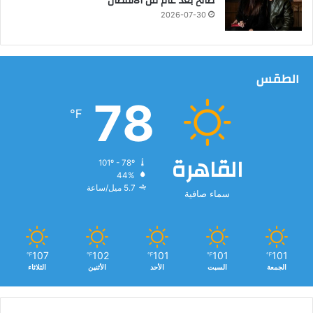
صالح بعد عام من الانفصال
ش
2026-07-30
ا
ه
ب
ا
الطقس
ن
و
78
℉
ف
ر
ح
القاهرة
د
101º - 78º
ي
44%
ب
5.7 ميل/ساعة
سماء صافية
ا
107
102
101
101
101
℉
℉
℉
℉
℉
الجمعة
السبت
الأحد
الأثنين
الثلاثاء