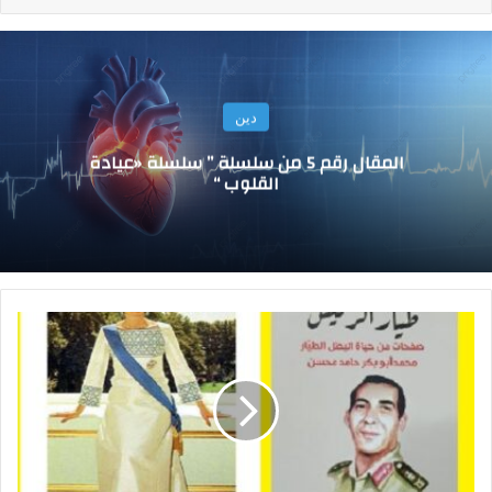
دين
المقال رقم 5 من سلسلة ” سلسلة «عيادة
القلوب “
ا
ل
ح
ل
ق
ة
2
8