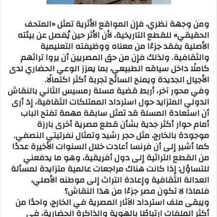
ومن وجهة نظري، فإن المواقع الأثرية تمثل «المتحف
الحقيقي» للقطع التاريخية، لأن الأثر حين يُفصل عن بيئته
الأصلية يفقد جزءًا من معناه ووظيفته التعليمية
والثقافية. ولذلك فإن من حق المصريين أن يروا تراثهم
كاملًا داخل سياقه الطبيعي، بما يعزز الوعي الحضاري لدى
الأجيال الجديدة ويمنح السائح تجربة أكثر اكتمالًا.
وفي محور آخر، أربط قضية مسلة رمسيس الثاني بالنقاش
الدولي المتزايد حول استرداد الممتلكات الثقافية، إذ أرى
أن استعادة المسلة قد تمثل سابقة مهمة تفتح الباب
أمام حوار أكثر جدية بشأن قطع مصرية أخرى بارزة
موجودة بالخارج، مثل حجر رشيد وتمثال نفرتيتي النصفي.
كما أشير إلى أن فرنسا أعادت خلال السنوات الأخيرة عددًا
من القطع التراثية إلى دول أفريقية، وهو ما يدفعني
للتساؤل: إذا كانت هناك مراجعات عالمية متزايدة لمسألة
العدالة الثقافية وإعادة التراث إلى موطنه الأصلي،
فلماذا لا تكون مصر جزءًا من هذا النقاش؟
ويبقى ملف استرداد الآثار المصرية في الخارج، واحدًا من
أكثر الملفات ارتباطًا بالهوية والذاكرة الحضارية، في