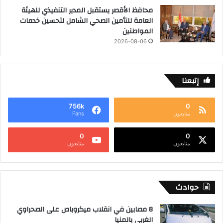
محافظ الأقصر يستقبل المدير التنفيذي للهيئة
العامة للتأمين الصحي الشامل لتحسين خدمات
المواطنين
2026-08-06
إتبعنا
756k
0
متابعون
Fans
0
0
متابعون
متابعون
حوادث
8 مصابين في انقلاب ميكروباص على الصحراوي
الغربي بالمنيا