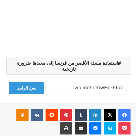
استعادة مسلة الأقصر من فرنسا إلى معبدها ضرورة
تاريخية
نسخ الرابط
فيسبوك
‫X
لينكدإن
‏Tumblr
بينتيريست
‏Reddit
‏VKontakte
Odnoklassniki
‫Pocket
سكايب
ماسنجر
مشاركة عبر البريد
طباعة