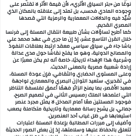
نوعًا من «بتر السياق الأثري»، لأن قيمة الأثر لا تقتصر على
وجوده المادي فحسب، بل تمتد إلى علاقته بالمكان الذي
شُيّد فيه والدلالات المعمارية والرمزية التي قصدها
المصري القديم.
كما أطرح تساؤلات بشأن طبيعة انتقال المسلة إلى فرنسا
خلال القرن التاسع عشر، إذ إن ما جرى في عهد محمد علي
باشا جاء في سياق سياسي معقد ارتبط بعلاقات النفوذ
والمصالح الدولية، وهو ما يفتح نقاشًا حول مدى عدالة
وشرعية هذا الإهداء تاريخيًا، خاصة أنه لم يكن معبرًا عن
إرادة شعبية مصرية بالمعنى الحديث.
وعلى المستوى الحضاري والثقافي، فإن عودة المسلة،
في تقديري، ستعيد التوازن البصري والمعماري لواجهة
معبد الأقصر، بما يمنح الزائر فهمًا أعمق لفلسفة التناظر
التي اعتمدها الملك رمسيس الثاني في تصميم الصرح،
فوجود المسلتين معًا أمام المدخل لا يمثل مجرد عنصر
جمالي، بل يشرح رسالة معمارية وتاريخية متكاملة يصعب
استيعابها في ظل غياب أحد العنصرين.
وأضيف إلى مبررات المطالبة بإعادة المسلة اعتبارات
تتعلق بالحفاظ عليها وسلامتها، إذ إن بعض الصور الحديثة