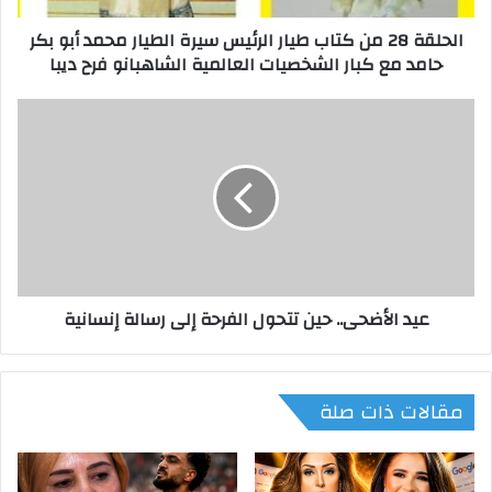
م
الحلقة 28 من كتاب طيار الرئيس سيرة الطيار محمد أبو بكر
ن
حامد مع كبار الشخصيات العالمية الشاهبانو فرح ديبا
ك
ت
ا
ع
ب
ي
ط
د
ي
ا
ا
ل
ر
أ
ا
ض
ل
ح
ر
ى
عيد الأضحى.. حين تتحول الفرحة إلى رسالة إنسانية
ئ
.
ي
.
س
ح
س
ي
مقالات ذات صلة
ي
ن
ر
ت
ة
ت
ا
ح