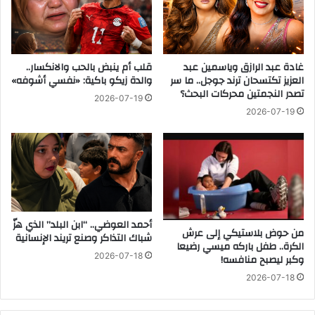
ل
و
ط
ل
ي
ا
ا
ل
غادة عبد الرازق وياسمين عبد
قلب أم ينبض بالحب والانكسار..
ر
ف
العزيز تكتسحان ترند جوجل.. ما سر
والدة زيكو باكية: «نفسي أشوفه»
م
ر
تصدر النجمتين محركات البحث؟
ح
ح
2026-07-19
م
ة
2026-07-19
د
إ
أ
ل
ب
ى
و
ر
ب
س
ك
ا
ر
ل
أحمد العوضي.. “ابن البلد” الذي هزّ
ح
ة
من حوض بلاستيكي إلى عرش
شباك التذاكر وصنع تريند الإنسانية
ا
إ
الكرة.. طفل باركه ميسي رضيعا
م
2026-07-18
وكبر ليصبح منافسه!
ن
د
س
2026-07-18
م
ا
ع
ن
ك