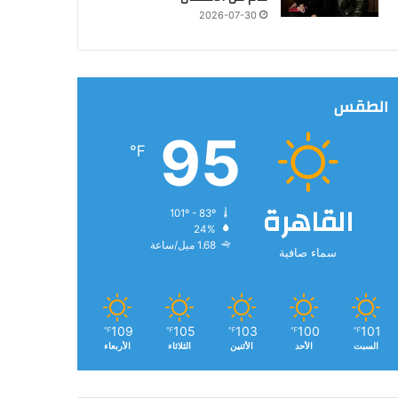
2026-07-30
الطقس
95
℉
القاهرة
101º - 83º
24%
1.68 ميل/ساعة
سماء صافية
109
105
103
100
101
℉
℉
℉
℉
℉
السبت
الأحد
الأثنين
الثلاثاء
الأربعاء