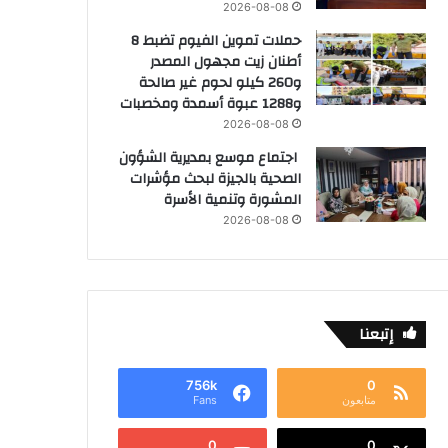
2026-08-08
حملات تموين الفيوم تضبط 8
أطنان زيت مجهول المصدر
و260 كيلو لحوم غير صالحة
و1288 عبوة أسمدة ومخصبات
2026-08-08
اجتماع موسع بمديرية الشؤون
الصحية بالجيزة لبحث مؤشرات
المشورة وتنمية الأسرة
2026-08-08
إتبعنا
756k
0
متابعون
Fans
0
0