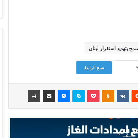
مح بتهديد استقرار لبنان
نسخ الرابط
‏Reddit
‏VKontakte
Odnoklassniki
‫Pocket
سكايب
ماسنجر
مشاركة عبر البريد
طباعة
رأ التالي