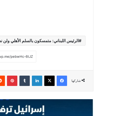
الرئيس اللبناني: متمسكون بالسلم الأهلي ولن نس
فيسبوك
‫X
لينكدإن
‏Tumblr
بينتيريست
شاركها
أق