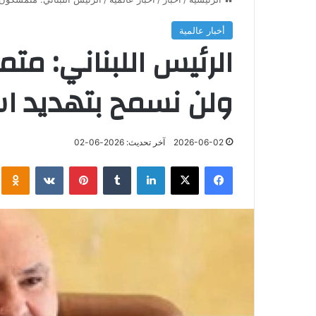
أخبار عالمية
الرئيس اللبناني: م
ولن نسمح بتهديد است
2026-06-02
آخر تحديث: 2026-06-02
فيسبوك
‫X
لينكدإن
‏Tumblr
بينتيريست
‏VKontakte
klassniki