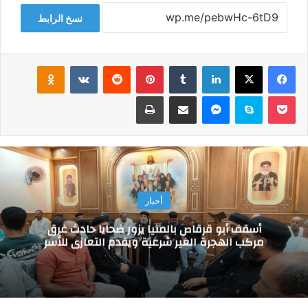
نسخ الرابط
فيسبوك
‫X
لينكدإن
‏Tumblr
بينتيريست
‏Reddit
‏VKontakte
Odnoklassniki
‫Pocket
سكايب
ماسنجر
مشاركة عبر البريد
طباعة
أخبار
أسقف أبو قرقاص بالمنيا يزور ضحايا حادث غرق
مركب الهجرة الغير شرعية ويقدم التعازي للأسر