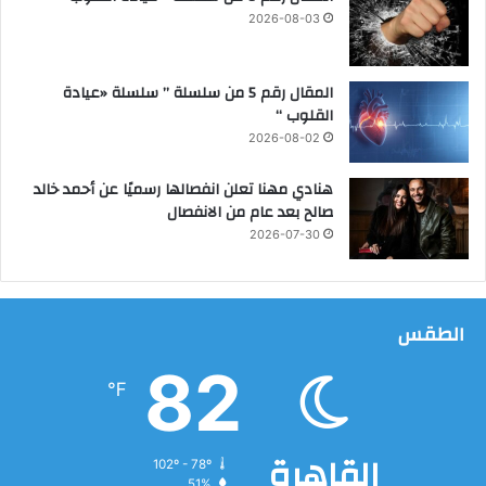
م
ل
2026-08-03
ب
ى
ا
ر
المقال رقم 5 من سلسلة ” سلسلة «عيادة
ك
القلوب “
2026-08-02
هنادي مهنا تعلن انفصالها رسميًا عن أحمد خالد
صالح بعد عام من الانفصال
2026-07-30
الطقس
82
℉
القاهرة
102º - 78º
51%