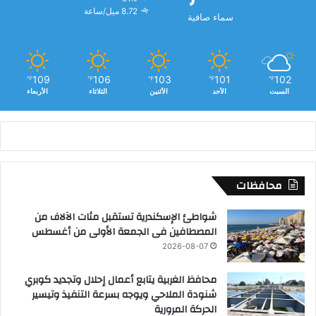
8.72 ميل/ساعة
سماء صافية
109
106
103
101
102
℉
℉
℉
℉
℉
السبت
الأحد
الأثنين
الثلاثاء
الأربعاء
محافظات
شواطئ الإسكندرية تستقبل مئات الآلاف من
المصطافين فى الجمعة الأولى من أغسطس
2026-08-07
محافظ الغربية يتابع أعمال إحلال وتجديد كوبري
شنودة الملاحي ويوجه بسرعة التنفيذ وتيسير
الحركة المرورية