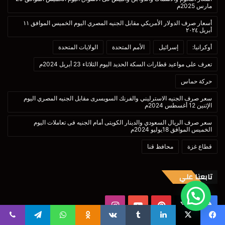
مارس 2025م
أسعار صرف الدولار الأمريكي مقابل الجنيه المصري اليوم الخميس الموافق ١١
أبريل ٢٠٢٤
أوكرانيا:
إسرائيل
الأمم المتحدة
الولايات المتحدة
تعرف على مواعيد قطارات السكة الحديد اليوم الثلاثاء 23 أبريل 2024م
حركة حماس
سعر صرف الجنيه الاسترليني والفرنك السويسرى مقابل الجنيه المصري اليوم
الإثنين 12 أغسطس 2024م
سعر صرف الريال السعودي والدينار الكويتى أمام الجنيه فى تعاملات اليوم
الخميس الموافق 18يوليو 2024م
قطاع غزة
محافظ قنا
تابعنا علي
‫X
فيسبوك
بينتيريست
‫YouTube
انستقرام