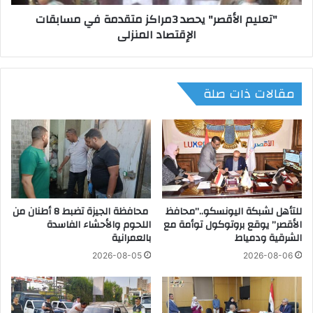
ر
أ
"تعليم الأقصر" يحصد 3مراكز متقدمة في مسابقات
م
ق
الإقتصاد المنزلى
ن
ص
٤
ر
٥
"
٠
ي
مقالات ذات صلة
٠
ح
أ
ص
ض
د
ح
3
ي
م
ة
ر
ب
ا
ا
ك
ل
للتأهل لشبكة اليونسكو..”محافظ
محافظة الجيزة تضبط 8 أطنان من
ز
الأقصر” يوقع بروتوكول توأمة مع
اللحوم والأحشاء الفاسدة
م
م
الشرقية ودمياط
بالعمرانية
ج
ت
ا
ق
2026-08-05
2026-08-06
ز
د
ر
م
ا
ة
ل
ف