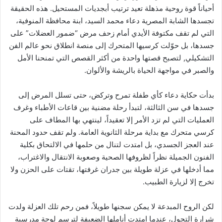
أحياناً قوة روحية مذهلة تعيد ترتيب أبجديات المستحيل. هذه الحقيقة
تجسدها الشابة المصرية دعاء محمد السيد، ابنة محافظة المنوفية،
التي لم تقف مكتوفة الأيدي أمام زحف مرض “ضمور العضلات” على
جسدها، بل حوّلت كرسيها المتحرك إلى منصة انطلاق نحو عالم الفن
التشكيلي, لتصبح قصتها واحدة من أكثر القصص التي تمنحنا الأمل
والصبر في مواجهة الحياة بالريشة والألوان.
بدأت حكاية دعاء كأي طفلة تمرح وتركض، حتى تسلل المرض إلى
جسدها في سن الثالثة، لتبدأ رحلة مضنية بين قاعات الأطباء وغرف
العمليات التي لم تزد الأمر إلا تعقيداً، لينتهي بها المطاف على
كرسي متحرك مع بداية مرحلة الثانوية العامة. ولم تقف حدود المحنة
عند العجز الجسدي، بل امتدت لتنال من حلمها في الالتحاق بكلية
الفنون الجميلة نظراً لظروفها الصحية وصعوبة الانتقال والاغتراب،
مما أدخلها في عزلة طويلة بين جدران غرفتها، تقتات على الحزن ولا
تخرج إلا لزيارة الطبيب.
لكن الروح المبدعة لا يمكن سجنها طويلاً، فمن رحم تلك العزلة ولدت
شرارة التحول، عندما امتدت أناملها الضعيفة لترسم لوحة مدرسية