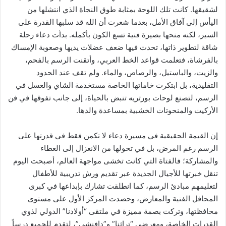
لشقيقها. كانت تلك اللوحة بمثابة طوق النجاة الذي انتشلها من
اليأس إلى آفاق الأمل، بعدما شعرت أن الله قد سلبها القدرة على
السير، لكنه منحها بصيرة فنية تسع الكون بأكمله. بدأت دعاء رحلة
شاقة لتطوير ذاتها، تحدت فيها ضعف عضلات يديها وصعوبة الإمساك
بالفرشاة، فتعلمت قواعد الخط العربي، وأتقنت الرسم بالفحم،
والزيت، والباستيل، والرصاص، والماء. ولم تقف عند الحدود
التقليدية، بل ابتكرت خاماتها الخاصة مستخدمة الشاي والعسل في
الرسم، لتصنع لوحات بورتريه تنبض بالحياة، إلى جانب تفوقها في فن
الأركيت والمنحوتات الخشبية بمساعدة والدها.
إن القيمة الحقيقية في مسيرة دعاء لا تكمن فقط في قدرتها على
الرسم رغم المرض، بل في تحولها من الانعزال إلى العطاء
والمشاركة؛ فالفتاة التي كانت تخشى مواجهة العالم، أصبحت اليوم
تنقل خبرتها للأجيال الجديدة عبر تقديم ورش تدريبية للأطفال
لتعليمهم مبادئ الرسم، كما انطلقت تشارك بإبداعها في كبرى
المحافل الفنية والمعارض، وحصدت المركز الأول على مستوى
محافظتها، وتركت بصمة مميزة في ملتقى “أولادنا” الدولي لذوي
القدرات الخاصة، ومعرضي “تراثنا” و”دافنشي”، لتقدم للجميع درساً