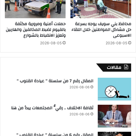
ح
ي
ك
م
و
س
محافظ بني سويف يوجه بسرعة
حملات أمنية ومرورية مكثفة
م
ا
حل مشاكل المواطنين خلال اللقاء
بالفيوم لضبط المخالفين والهاربين
ي
ب
الاسبوعى
وتعزيز الانضباط بالشوارع
ة
ق
2026-08-05
2026-08-05
خ
ا
ل
ت
ا
ا
ل
ل
مقالات
ع
إ
ي
ق
المقال رقم 7 من سلسلة ” عيادة القلوب “
د
ت
2026-08-06
ا
ص
ل
ا
أ
د
ثقافة الاختلاف .. رقيُّ المجتمعات يبدأ من هنا
ض
ا
ح
ل
2026-08-06
ى
م
ا
ن
ل
ز
المقال رقم 6 من سلسلة ” عيادة القلوب “