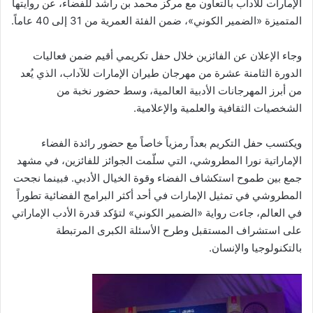
الإمارات للآداب بالتعاون مع مركز محمد بن راشد للفضاء، عن روايتها
المتميزة «الضمير الكوني»، ضمن الفئة العمرية من 31 إلى 40 عاماً.
وجاء الإعلان عن الفائزين خلال حفل تكريمي أقيم ضمن فعاليات
الدورة الثامنة عشرة من مهرجان طيران الإمارات للآداب، الذي يُعد
من أبرز المهرجانات الأدبية العالمية، وسط حضور نخبة من
الشخصيات الثقافية والعلمية والإعلامية.
ويكتسب حفل التكريم بعداً رمزياً خاصاً مع حضور رائدة الفضاء
الإماراتية نورا المطروشي، التي سلّمت الجوائز للفائزين، في مشهد
جمع بين طموح استكشاف الفضاء وقوة الخيال الأدبي. فبينما نجحت
المطروشي في تمثيل الإمارات في أحد أكثر البرامج الفضائية تطوراً
في العالم، جاءت رواية «الضمير الكوني» لتؤكد قدرة الأدب الإماراتي
على استشراف المستقبل وطرح الأسئلة الكبرى المرتبطة
بالتكنولوجيا والإنسان.