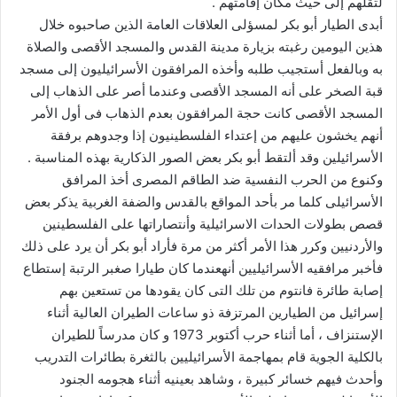
لتقلهم إلى حيث مكان إقامتهم .
أبدى الطيار أبو بكر لمسؤلى العلاقات العامة الذين صاحبوه خلال
هذين اليومين رغبته بزيارة مدينة القدس والمسجد الأقصى والصلاة
به وبالفعل أستجيب طلبه وأخذه المرافقون الأسرائيليون إلى مسجد
قبة الصخر على أنه المسجد الأقصى وعندما أصر على الذهاب إلى
المسجد الأقصى كانت حجة المرافقون بعدم الذهاب فى أول الأمر
أنهم يخشون عليهم من إعتداء الفلسطينيون إذا وجدوهم برفقة
الأسرائيلين وقد ألتقط أبو بكر بعض الصور الذكارية بهذه المناسبة .
وكنوع من الحرب النفسية ضد الطاقم المصرى أخذ المرافق
الأسرائيلى كلما مر بأحد المواقع بالقدس والضفة الغربية يذكر بعض
قصص بطولات الحدات الاسرائيلية وأنتصاراتها على الفلسطينين
والأردنيين وكرر هذا الأمر أكثر من مرة فأراد أبو بكر أن يرد على ذلك
فأخبر مرافقيه الأسرائيليين أنهعندما كان طيارا صغبر الرتبة إستطاع
إصابة طائرة فانتوم من تلك التى كان يقودها من تستعين بهم
إسرائيل من الطيارين المرتزفة ذو ساعات الطيران العالية أثناء
الإستنزاف ، أما أثناء حرب أكتوبر 1973 و كان مدرساً للطيران
بالكلية الجوية قام بمهاجمة الأسرائيليين بالثغرة بطائرات التدريب
وأحدث فيهم خسائر كبيرة ، وشاهد بعينيه أثناء هجومه الجنود