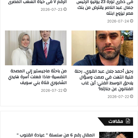
فى ذكرى ثورة 23 يوليو الرئيس
الرقم ٧ فى حياة الشعب المصرى
ت
جمال عبد الناصر يقترض من بنك
ي
و
2026-07-23
مصر ليزوج ابنته
ض
ر
ة
ة
2026-07-24
ا
غ
ل
ا
خ
د
ي
ة
ر
ا
ي
ل
ة
م
من باحثة ماجيستير إلى المصحة
رحيل أحمد جلال عبد القوي.. رحلة
.
ر
النفسية٠٠ماذا فعلت أسرة هايدي
فنية انتهت في صمت وسؤال
.
ش
الشابوري فتاة بني سويف
يلاحق الوسط الفني: أين غاب
م
د
الفنانون عن جنازته؟
ب
2026-07-22
ي
2026-07-22
ا
ب
د
ج
ر
ا
ا
ئ
مقالات
ت
ز
ج
ة
المقال رقم 6 من سلسلة ” عيادة القلوب “
د
ا