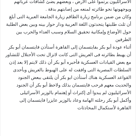
الأسرائليون يرتموا على الأرض ، وبعضهم يضئ كشافات عرباتهم
ويوجهونها نحو طائرته لمنعه من إصابتهم بدقة .
وكان من ضمن برنامج زيارة الطاقم زيارة الجامعة العبرية التى أبلغ
أن ثلث طلبتها يتحدثون اللغة العربية ودار حوار بينه وبين بعض الطلبة
حول الأوضاع وإمكانية تحقيق السلام وسبب العداء والحرب بين
الطرفين
أثناء عودة أبو بكر بفايتسمان إلى القاهرة أستأذن فايتسمان أبو بكر
أن يهبط بطائرته فى العريش التى كانت لاتزال تحت الأحتلال للتشاور
مع بعض القيادات العسكرية فأخبره أبو بكر أن ذلك لايتم إلا بعد إذن
السلطات المصرية التى وافقت له على الهبوط بالعريش وبأحدى
القواعد العسكرية هناك أستأذن ابو بكر أن يلتقى ببعض الجنود
والحديث معهم فرحب فايتسمان بذلك ولاحظ أبو بكر أن الجنود
الأسرائيليون لم يبدوا أى إكتراث أو إهتمام بالوزير الأسرائيلى
وأكمل أبو بكر رحلته الهامة وعاد بالوزير عايزرا فايتسمان إلى
القاهرة لأستكمال المحادثات