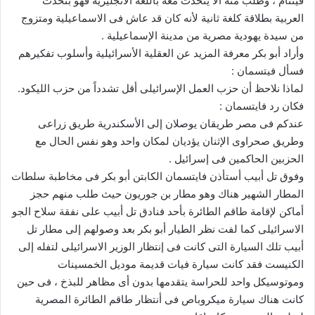
فيتنام ، وطلب منه ألا يتحدث معه باللغة الأنجليزية فهو بتحدث
العربية بطلاقة كلغة ثانية لأنه كان قد عاش فى الاسماعيلية ومتزوج
من سيدة يهودية مصرية من مدينة الإسماعيلية .
وأراد أبو بكر معرفة المزيد عن العقلية الأسرائيلية وأسلوب تفكيرهم
فسأل فيتسمان :
لماذا نلاحظ أن حزب العمل الإسرائيلى أقل تشدداً من حزب الليكود.
فكان رد فايتسمان :
عندكم فى مصر طريقان يوصلان إلى الأسكندرية طريق زراعى
وطريق صحراوى الإثنان يؤديان لمكان واحد وهو نفس الحال مع
الحزبين الحاكمين فى إسرائيل .
وفوق تل أبيب أستأذن فايتسمان الكابتن أبو بكر فى مخاطبة سلطات
المطار الشهير هناك وهو مطار بن جوريون حيث طلب منهم حجز
أماكن لإقامة طاقم الطائرة بأحد فنادق تل أبيب على نفقة سلاح الجو
الاسرائيلى كما لفت نظر الطيار أبو بكر بعد وصولهم إلى مطار تل
أبيب تلك السيارة التى كانت فى إنتظار الوزير الاسرائيلى لتفله إلى
الكنيست فقد كانت سيارة فيات قديمة موديل الخمسينات
وموتوسيكل واحد للحراسة يتقدمها بدون أى مظاهر للبذخ ، فى حين
كانت هناك سيارة ميكروباص فى أنتظار طاقم الطائرة المصرية