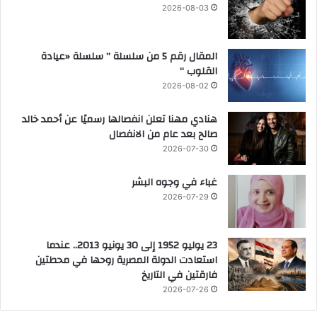
2026-08-03
ي
ل
د
خ
ة
ي
المقال رقم 5 من سلسلة ” سلسلة «عيادة
ل
ا
القلوب “
م
ل
و
ا
2026-08-02
ا
ل
ج
ع
هنادي مهنا تعلن انفصالها رسميًا عن أحمد خالد
ه
ل
صالح بعد عام من الانفصال
ة
م
2026-07-30
ا
ي
ل
2
غباء في وجوه البشر
أ
0
2026-07-29
م
2
ي
6
ة
23 يوليو 1952 إلى 30 يونيو 2013.. عندما
ب
استعادت الدولة المصرية روحها في محطتين
ق
فارقتين في التاريخ
ر
2026-07-26
ى
و