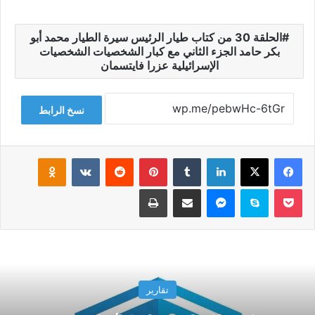
الحلقة 30 من كتاب طيار الرئيس سيرة الطيار محمد أبو
بكر حامد الجزء الثاني مع كبار الشخصيات الشخصيات
الإسرائيلية عزرا فايتسمان
نسخ الرابط
فيسبوك
‫X
لينكدإن
‏Tumblr
بينتيريست
‏Reddit
‏VKontakte
Odnoklassniki
‫Pocket
سكايب
ماسنجر
مشاركة عبر البريد
طباعة
تقارير