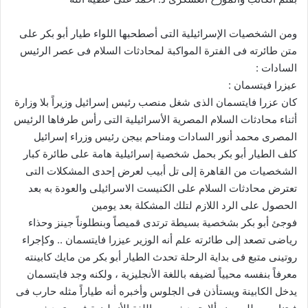
ومن الشخصيات الإسرائيلية التى أصطحبها اللواء طيار أبو بكر على
متن طائرته فى الفترة المواكبة لمحادثات السلام فى عصر الرئيس
السادات :
عيزرا فيتسمان :
كان عزرا فايتسمان الذى شغل منصب رئيس إسرائيل وزيراً بلا وزارة
أثناء محادثات السلام المصرية الأسرائيلية التى رأس طرفاها الرئيس
المصرى محمد أنور السادات ومناحم بيجن رئيس وزراء إسرائيل
كلف الطيار أبو بكر بحمل شخصية إسرائيلية هامة على طائرة كبار
الشخصيات من القاهرة إلى تل أبيب لعرض إحدى المشكلات التى
تعترض محادثات السلام على الكنيست الاسرائيلى والعودة به بعد
الحصول على الرد اللازم لتلك المشكلة بعد يومين
فوجئ أبو بكر بشخصية بسيطة ترتدى قميصاً وبنطلوناً جينز وحذاء
رياضى تصعد إلى طائرته علم أنه الوزير عيزرا فايتسمان .. وكإجراء
روتينى متبع فى بداية الرحلة تحدث الطيار أبو بكر من مايك كابينته
معرفاً بنفسه محيياً لضيفه باللغة الأنجليزية ، ولكنه وجد فايتسمان
يدخل الكابينة ويستأذن فى الجلوس وأخبره أنه طياراً مثله حارب فى