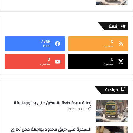
إتبعنا
756k
0
متابعون
Fans
0
0
متابعون
متابعون
حوادث
إصابة سيدة طعنآ بالسكين على يد زوجها بقنا
2026-08-05
السيطرة على حريق محدود بواجهة محل تجاري