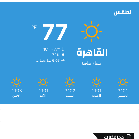
م
ر
الطقس
ك
77
ز
℉
ط
ه
ط
القاهرة
ا
101º - 77º
ب
73%
س
6.06 ميل/ساعة
سماء صافية
و
ه
ا
ج
103
101
102
101
101
℉
℉
℉
℉
℉
الخميس
الجمعة
السبت
الأحد
الأثنين
محافظات