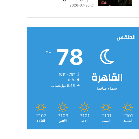
2026-07-30
الطقس
78
℉
القاهرة
101º - 78º
61%
5.46 ميل/ساعة
سماء صافية
107
103
101
101
101
℉
℉
℉
℉
℉
الجمعة
السبت
الأحد
الأثنين
الثلاثاء