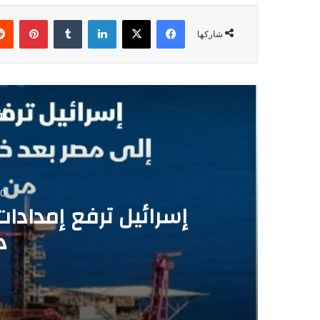
فيسبوك
‫X
لينكدإن
‏Tumblr
بينتيريست
شاركها
أق
0
إسرائيل ترفع إمدادات
د