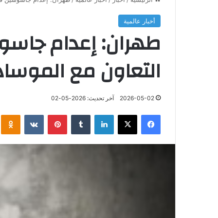
أخبار عالمية
طهران: إعدام جاسو
التعاون مع الموساد
2026-05-02
آخر تحديث: 2026-05-02
فيسبوك
‫X
لينكدإن
‏Tumblr
بينتيريست
‏VKontakte
klassniki