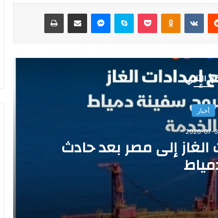
‏Reddit
‏VKontakte
Odnoklassniki
‫Pocket
سكايب
ماسنجر
مشاركة عبر البريد
طباعة
رأ التالي
أخبار
2026-07-3
 الغاز إلى مصر بعد حادث
مياط