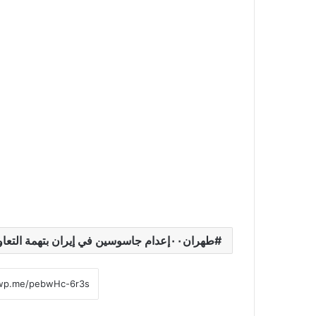
طهران٠٠إعدام جاسوسين في إيران بتهمة التعاون مع الموساد